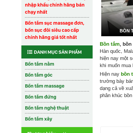
nhập khẩu chính hãng bán
chạy nhất
Bồn tắm sục massage đơn,
bồn sục đôi siêu cao cấp
BỒN 
chính hãng giá tốt nhất
Bồn tắm
, bồn
Hàn quốc, Mala
DANH MỤC SẢN PHẨM
hiện nay một s
Bồn tắm nằm
khi muốn mua 
Hiện nay
bồn 
Bồn tắm góc
trường bày bá
Bồn tắm massage
dạng cả về xuấ
phân khúc bồn 
Bồn tắm đứng
Bồn tắm nghệ thuật
Bồn tắm xây