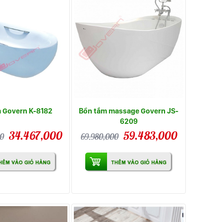
 Govern K-8182
Bồn tắm massage Govern JS-
6209
34.467,000
59.483,000
00
69.980,000