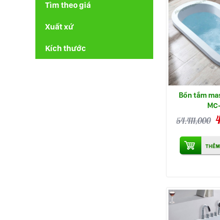
Tìm theo giá
Xuất xứ
Kích thước
Bồn tắm ma
MC
54.411,000