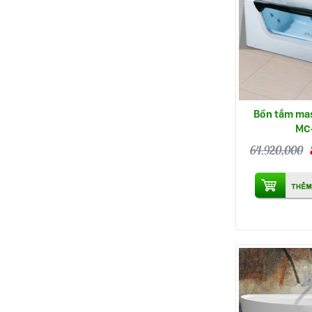
Bồn tắm ma
MC
64.920,000