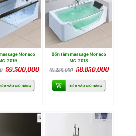
 massage Monaco
Bồn tắm massage Monaco
MC-2019
MC-2018
59.500,000
58.850,000
00
69.235,000