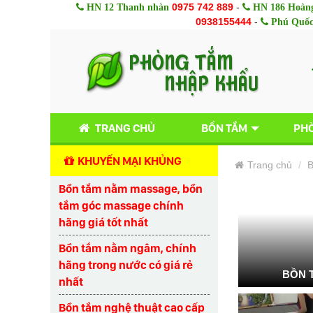
0975 742 889
-
HN 12 Thanh nhàn
HN 186 Hoàng
0938155444
-
Phú Quố
TRANG CHỦ
BỒN TẮM
PHÒ
KHUYẾN MẠI KHỦNG
Trang chủ
B
Bồn tắm nằm massage, bồn
tắm góc massage chính
hãng giá tốt nhất
Bồn tắm nằm ngâm, chính
hãng trong nước có giá rẻ
BỒN 
nhất
Bồn tắm nghệ thuật cao cấp