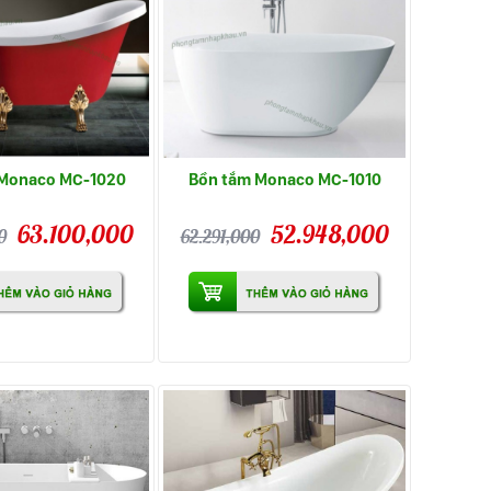
 Monaco MC-1020
Bồn tắm Monaco MC-1010
63.100,000
52.948,000
0
62.291,000