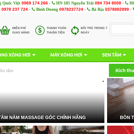
0969 174 266
-
094 734 8008
-
 Quốc Việt
HN 185 Nguyễn Trãi
HC
0978 237 724
-
0978237724
-
0378882999
-
c
Bình Duong
Bà Rịa
MIÊN PHÍ
THANH TOÁN
ĐỔI TRẢ TRONG 7
GIAO HÀNG
THUẬN TIỆN
NGÀY
NG XÔNG HƠI
MÁY XÔNG HƠI
SEN TẮM
Kích th
ồn tắm
TẮM NẰM MASSAGE GÓC CHÍNH HÃNG
BỒN 