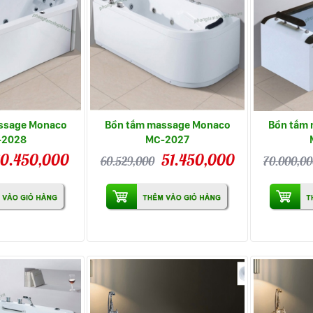
ssage Monaco
Bồn tắm massage Monaco
Bồn tắm
-2028
MC-2027
0.450,000
51.450,000
60.529,000
70.000,0