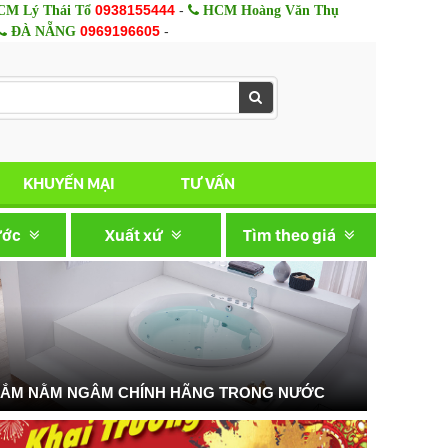
0938155444
-
M Lý Thái Tổ
HCM Hoàng Văn Thụ
0969196605
-
ĐÀ NẴNG
KHUYẾN MẠI
TƯ VẤN
ước
Xuất xứ
Tìm theo giá
TẮM NẰM NGÂM CHÍNH HÃNG TRONG NƯỚC