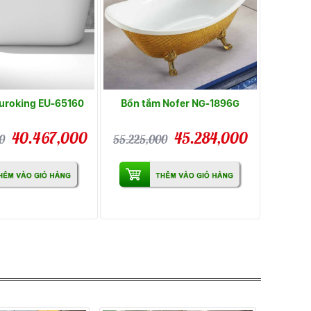
uroking EU-65160
Bồn tắm Nofer NG-1896G
40.467,000
45.284,000
0
55.225,000