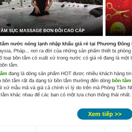
TẮM SỤC MASSAGE ĐƠN ĐÔI CAO CẤP
 tắm nước nóng lạnh nhập khẩu giá rẻ tại Phương Đông
ysia, Pháp... nơi ra đời của những sản phẩm thiết bị phòng
ố loại bồn tắm có xuất xứ trong nước có giá rẻ đang là mộ
bồn tắm.
tắm
đang là dòng sản phẩm HOT được nhiều khách hàng tin t
n bồn tắm rất đa dạng từ bồn tắm thường đến dòng
bồn tắm
t xứ mẫu mã và giá cả chính vì lý do trên mà Phòng Tắm N
tắm khác nhau để các bạn có một lựa chọn thông thái nhất.
Xem tiếp >>