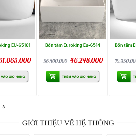
oking EU-65161
Bồn tắm Euroking Eu-6514
Bồn tắm E
51.065,000
46.248,000
56.400,000
49.350,00
3