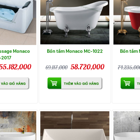
ssage Monaco
Bồn tắm Monaco MC-1022
Bồn tắm
-2017
55.182,000
58.720,000
69.117,000
74.235,00