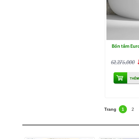
Bồn tắm Eur
62.275,000
1
2