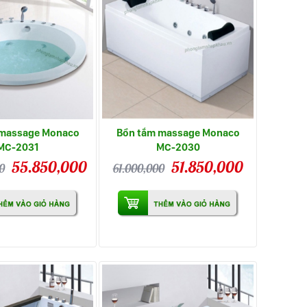
 massage Monaco
Bồn tắm massage Monaco
MC-2031
MC-2030
55.850,000
51.850,000
0
61.000,000