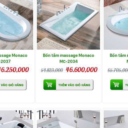
ssage Monaco
Bồn tắm massage Monaco
Bồn tắm
-2037
MC-2034
46.250,000
46.600,000
54.823,000
65.705,00