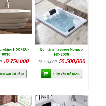
uroking HOOP EU-
Bồn tắm massage Monaco
6030
MC-2038
32.759,000
55.500,000
0
65.294,000