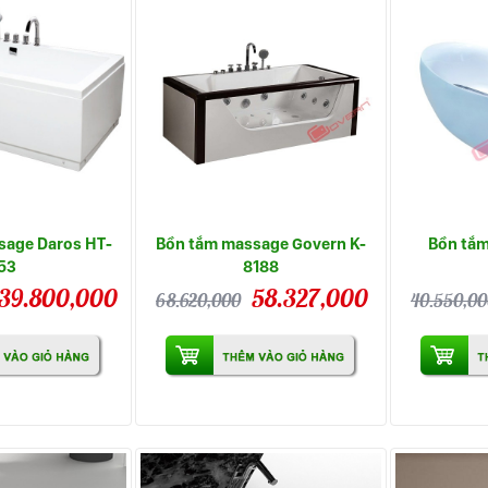
sage Daros HT-
Bồn tắm massage Govern K-
Bồn tắm
53
8188
39.800,000
58.327,000
68.620,000
40.550,0