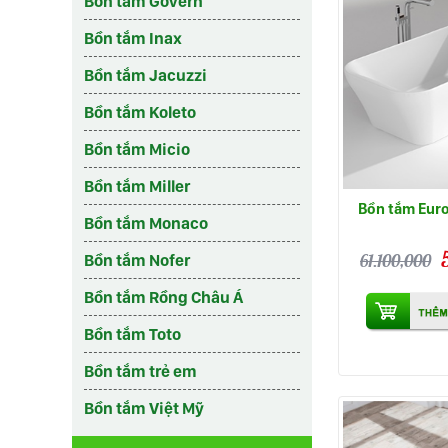
Bồn tắm Govern
Bồn tắm Inax
Bồn tắm Jacuzzi
Bồn tắm Koleto
Bồn tắm Micio
Bồn tắm Miller
Bồn tắm Eur
Bồn tắm Monaco
61.100,000
Bồn tắm Nofer
Bồn tắm Rồng Châu Á
Bồn tắm Toto
Bồn tắm trẻ em
Bồn tắm Việt Mỹ