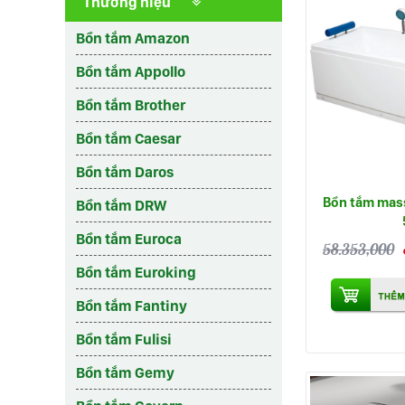
Thương hiệu
Bồn tắm Amazon
Bồn tắm Appollo
Bồn tắm Brother
Bồn tắm Caesar
Bồn tắm Daros
Bồn tắm mas
Bồn tắm DRW
Bồn tắm Euroca
58.353,000
Bồn tắm Euroking
Bồn tắm Fantiny
Bồn tắm Fulisi
Bồn tắm Gemy