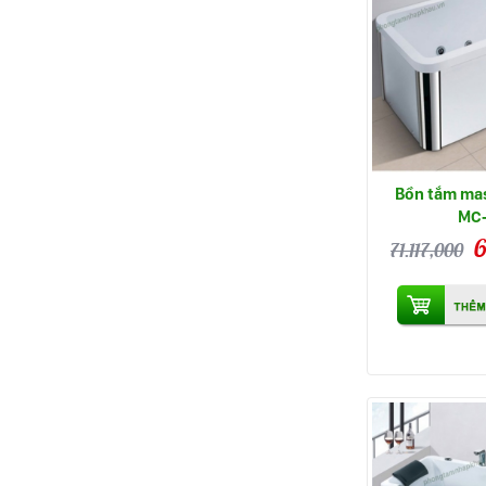
Bồn tắm ma
MC
6
71.117,000