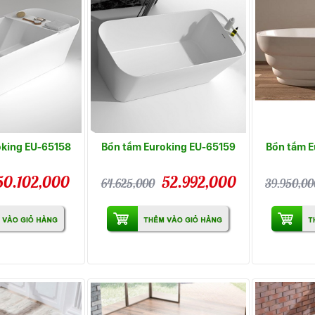
oking EU-65158
Bồn tắm Euroking EU-65159
Bồn tắm E
50.102,000
52.992,000
64.625,000
39.950,00