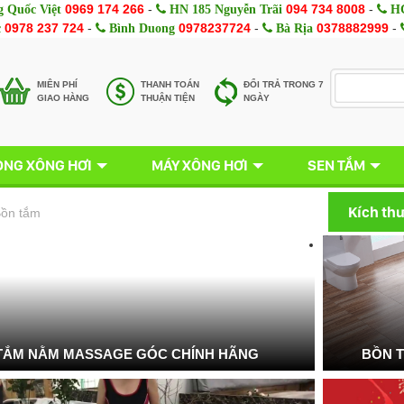
0969 174 266
-
094 734 8008
-
 Quốc Việt
HN 185 Nguyễn Trãi
HC
0978 237 724
-
0978237724
-
0378882999
-
c
Bình Duong
Bà Rịa
MIÊN PHÍ
THANH TOÁN
ĐỔI TRẢ TRONG 7
GIAO HÀNG
THUẬN TIỆN
NGÀY
NG XÔNG HƠI
MÁY XÔNG HƠI
SEN TẮM
Kích th
ồn tắm
TẮM NẰM MASSAGE GÓC CHÍNH HÃNG
BỒN 