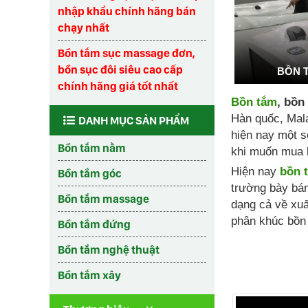
nhập khẩu chính hãng bán
chạy nhất
Bồn tắm sục massage đơn,
bồn sục đôi siêu cao cấp
BỒN 
chính hãng giá tốt nhất
Bồn tắm
, bồn
Hàn quốc, Mala
DANH MỤC SẢN PHẨM
hiện nay một s
Bồn tắm nằm
khi muốn mua 
Hiện nay
bồn 
Bồn tắm góc
trường bày bá
Bồn tắm massage
dạng cả về xuấ
phân khúc bồn 
Bồn tắm đứng
Bồn tắm nghệ thuật
Bồn tắm xây