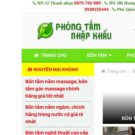
0975 742 889
-
HN 12 Thanh nhàn
HN 186 Hoàng
0938155444
-
Phú Quố
TRANG CHỦ
BỒN TẮM
PHÒ
KHUYẾN MẠI KHỦNG
Trang chủ
B
Bồn tắm nằm massage, bồn
tắm góc massage chính
hãng giá tốt nhất
Bồn tắm nằm ngâm, chính
hãng trong nước có giá rẻ
BỒN 
nhất
Bồn tắm nghệ thuật cao cấp