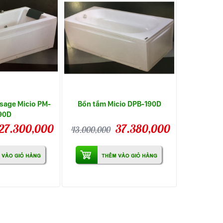
sage Micio PM-
Bồn tắm Micio DPB-190D
90D
27.300,000
37.380,000
43.000,000