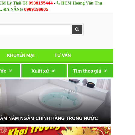
0938155444
-
M Lý Thái Tổ
HCM Hoàng Văn Thụ
0969196605
-
ĐÀ NẴNG
KHUYẾN MẠI
TƯ VẤN
ước
Xuất xứ
Tìm theo giá
TẮM NẰM NGÂM CHÍNH HÃNG TRONG NƯỚC