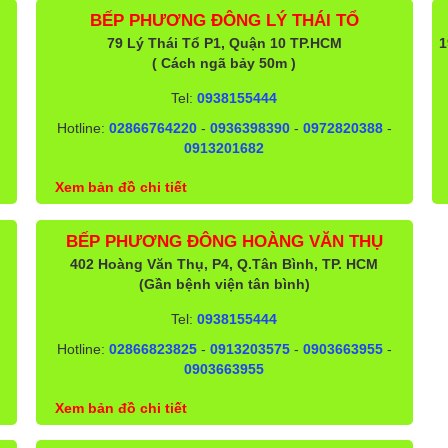
BẾP PHƯƠNG ĐÔNG LÝ THÁI TỔ
79 Lý Thái Tổ P1, Quận 10 TP.HCM
1
( Cách ngã bảy 50m )
Tel:
0938155444
Hotline:
02866764220
-
0936398390
-
0972820388
-
0913201682
Xem bản đồ chi tiết
BẾP PHƯƠNG ĐÔNG HOÀNG VĂN THỤ
402 Hoàng Văn Thụ, P4, Q.Tân Bình, TP. HCM
(Gần bệnh viện tân bình)
Tel:
0938155444
Hotline:
02866823825
-
0913203575
-
0903663955
-
0903663955
Xem bản đồ chi tiết