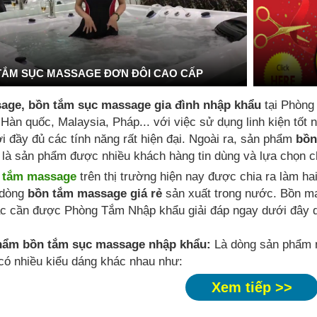
TẮM SỤC MASSAGE ĐƠN ĐÔI CAO CẤP
age, bồn tắm sục massage gia đình nhập khẩu
tại Phòng
 Hàn quốc, Malaysia, Pháp... với việc sử dụng linh kiện tố
i đầy đủ các tính năng rất hiện đại. Ngoài ra, sản phẩm
bồn
là sản phẩm được nhiều khách hàng tin dùng và lựa chọn ch
 tắm massage
trên thị trường hiện nay được chia ra làm ha
dòng
bồn tắm massage giá rẻ
sản xuất trong nước. Bồn m
c cần được Phòng Tắm Nhập khẩu giải đáp ngay dưới đây q
hẩm bồn tắm sục massage nhập khẩu:
Là dòng sản phẩm n
 có nhiều kiểu dáng khác nhau như:
Xem tiếp >>