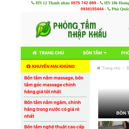
0975 742 889
-
HN 12 Thanh nhàn
HN 186 Hoàng
0938155444
-
Phú Quố
TRANG CHỦ
BỒN TẮM
PHÒ
KHUYẾN MẠI KHỦNG
Trang chủ
B
Bồn tắm nằm massage, bồn
tắm góc massage chính
hãng giá tốt nhất
Bồn tắm nằm ngâm, chính
hãng trong nước có giá rẻ
BỒN 
nhất
Bồn tắm nghệ thuật cao cấp