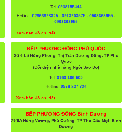
Tel:
0938155444
Hotline:
02866823825
-
0913203575
-
0903663955
-
0903663955
Xem bản đồ chi tiết
BẾP PHƯƠNG ĐÔNG PHÚ QUỐC
Số 6 Lê Hồng Phong, Thị Trấn Dương Đông, TP Phú
Quốc
(Đối diện nhà hàng Ngôi Sao Đỏ)
Tel:
0969 196 605
Hotline:
0978 237 724
Xem bản đồ chi tiết
BẾP PHƯƠNG ĐÔNG Bình Dương
79/9A Hùng Vương, Phú Cường, TP Thủ Dầu Một, Bình
Dương