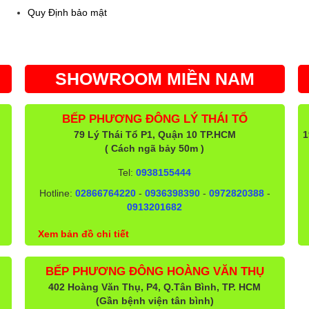
Quy Định bảo mật
SHOWROOM MIỀN NAM
BẾP PHƯƠNG ĐÔNG LÝ THÁI TỔ
79 Lý Thái Tổ P1, Quận 10 TP.HCM
1
( Cách ngã bảy 50m )
Tel:
0938155444
Hotline:
02866764220
-
0936398390
-
0972820388
-
0913201682
Xem bản đồ chi tiết
BẾP PHƯƠNG ĐÔNG HOÀNG VĂN THỤ
402 Hoàng Văn Thụ, P4, Q.Tân Bình, TP. HCM
(Gần bệnh viện tân bình)