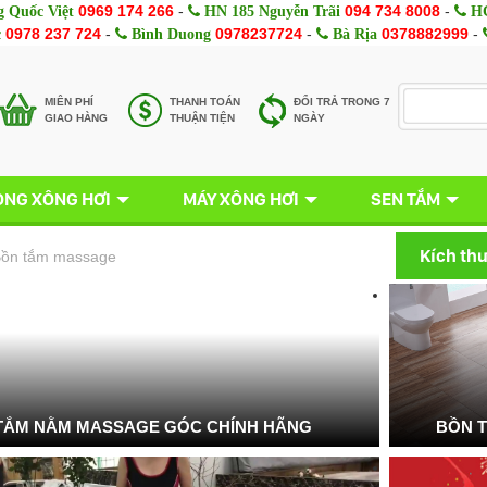
0969 174 266
-
094 734 8008
-
 Quốc Việt
HN 185 Nguyễn Trãi
HC
0978 237 724
-
0978237724
-
0378882999
-
c
Bình Duong
Bà Rịa
MIÊN PHÍ
THANH TOÁN
ĐỔI TRẢ TRONG 7
GIAO HÀNG
THUẬN TIỆN
NGÀY
NG XÔNG HƠI
MÁY XÔNG HƠI
SEN TẮM
Kích th
ồn tắm massage
TẮM NẰM MASSAGE GÓC CHÍNH HÃNG
BỒN 