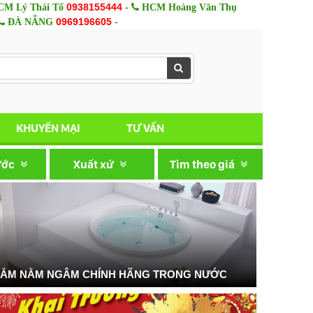
0938155444
-
M Lý Thái Tổ
HCM Hoàng Văn Thụ
0969196605
-
ĐÀ NẴNG
KHUYẾN MẠI
TƯ VẤN
ước
Xuất xứ
Tìm theo giá
TẮM NẰM NGÂM CHÍNH HÃNG TRONG NƯỚC