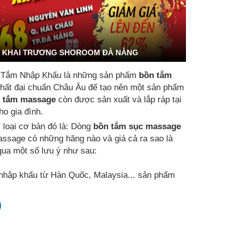
KHAI TRƯƠNG SHOROOM ĐÀ NẴNG
 Tắm Nhập Khẩu là những sản phẩm
bồn tắm
t nhất đại chuẩn Châu Âu để tạo nên một sản phẩm
 tắm massage
còn được sản xuất và lắp ráp tại
o gia đình.
i loại cơ bản đó là: Dòng
bồn tắm sục massage
assage có những hãng nào và giá cả ra sao là
ua một số lưu ý như sau:
hập khẩu từ Hàn Quốc, Malaysia... sản phẩm