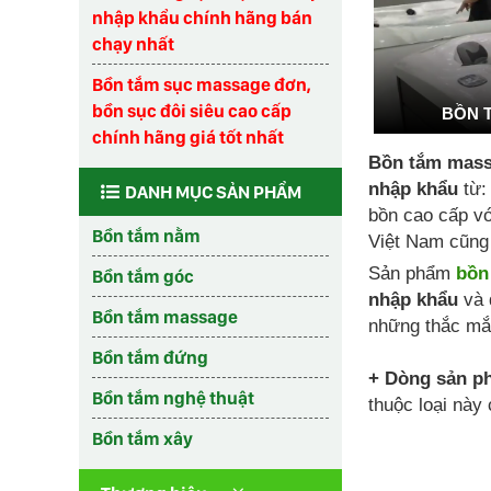
nhập khẩu chính hãng bán
chạy nhất
Bồn tắm sục massage đơn,
bồn sục đôi siêu cao cấp
BỒN 
chính hãng giá tốt nhất
Bồn tắm mass
nhập khẩu
từ:
DANH MỤC SẢN PHẨM
bồn cao cấp vớ
Bồn tắm nằm
Việt Nam cũng 
Sản phẩm
bồn
Bồn tắm góc
nhập khẩu
và 
Bồn tắm massage
những thắc mắ
Bồn tắm đứng
+ Dòng sản p
Bồn tắm nghệ thuật
thuộc loại này
Bồn tắm xây