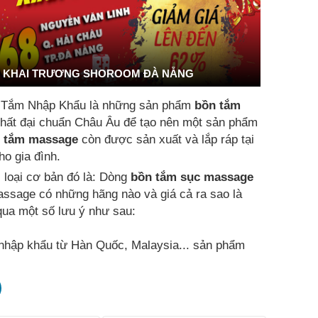
KHAI TRƯƠNG SHOROOM ĐÀ NẴNG
 Tắm Nhập Khẩu là những sản phẩm
bồn tắm
t nhất đại chuẩn Châu Âu để tạo nên một sản phẩm
 tắm massage
còn được sản xuất và lắp ráp tại
o gia đình.
i loại cơ bản đó là: Dòng
bồn tắm sục massage
assage có những hãng nào và giá cả ra sao là
ua một số lưu ý như sau:
hập khẩu từ Hàn Quốc, Malaysia... sản phẩm