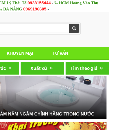
0938155444
-
M Lý Thái Tổ
HCM Hoàng Văn Thụ
0969196605
-
ĐÀ NẴNG
KHUYẾN MẠI
TƯ VẤN
ước
Xuất xứ
Tìm theo giá
TẮM NẰM NGÂM CHÍNH HÃNG TRONG NƯỚC