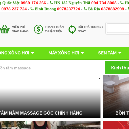
0969 174 266
-
094 734 8008
-
 Quốc Việt
HN 185 Nguyễn Trãi
HC
0978 237 724
-
0978237724
-
0378882999
-
c
Bình Duong
Bà Rịa
MIÊN PHÍ
THANH TOÁN
ĐỔI TRẢ TRONG 7
GIAO HÀNG
THUẬN TIỆN
NGÀY
NG XÔNG HƠI
MÁY XÔNG HƠI
SEN TẮM
Kích th
ồn tắm massage
TẮM NẰM MASSAGE GÓC CHÍNH HÃNG
BỒN 