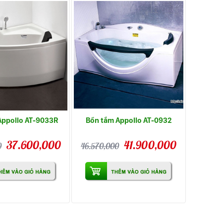
Appollo AT-9033R
Bồn tắm Appollo AT-0932
37.600,000
41.900,000
0
46.570,000