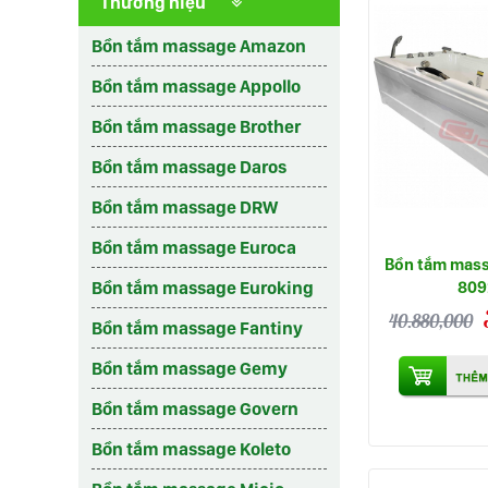
Thương hiệu
Bồn tắm massage Amazon
Bồn tắm massage Appollo
Bồn tắm massage Brother
Bồn tắm massage Daros
Bồn tắm massage DRW
Bồn tắm massage Euroca
Bồn tắm mass
809
Bồn tắm massage Euroking
40.880,000
Bồn tắm massage Fantiny
Bồn tắm massage Gemy
Bồn tắm massage Govern
Bồn tắm massage Koleto