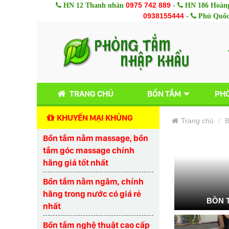
0975 742 889
-
HN 12 Thanh nhàn
HN 186 Hoàng
0938155444
-
Phú Quố
TRANG CHỦ
BỒN TẮM
PHÒ
KHUYẾN MẠI KHỦNG
Trang chủ
B
Bồn tắm nằm massage, bồn
tắm góc massage chính
hãng giá tốt nhất
Bồn tắm nằm ngâm, chính
hãng trong nước có giá rẻ
BỒN 
nhất
Bồn tắm nghệ thuật cao cấp