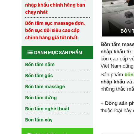
nhập khẩu chính hãng bán
chạy nhất
Bồn tắm sục massage đơn,
bồn sục đôi siêu cao cấp
BỒN 
chính hãng giá tốt nhất
Bồn tắm mass
nhập khẩu
từ:
DANH MỤC SẢN PHẨM
bồn cao cấp vớ
Bồn tắm nằm
Việt Nam cũng 
Sản phẩm
bồn
Bồn tắm góc
nhập khẩu
và 
Bồn tắm massage
những thắc mắ
Bồn tắm đứng
+ Dòng sản p
Bồn tắm nghệ thuật
thuộc loại này
Bồn tắm xây