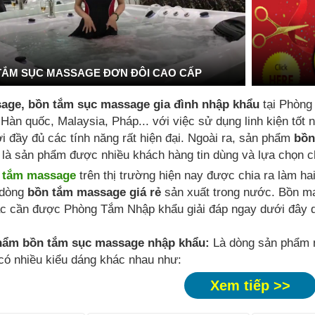
TẮM SỤC MASSAGE ĐƠN ĐÔI CAO CẤP
age, bồn tắm sục massage gia đình nhập khẩu
tại Phòng
 Hàn quốc, Malaysia, Pháp... với việc sử dụng linh kiện tố
i đầy đủ các tính năng rất hiện đại. Ngoài ra, sản phẩm
bồn
là sản phẩm được nhiều khách hàng tin dùng và lựa chọn ch
 tắm massage
trên thị trường hiện nay được chia ra làm ha
dòng
bồn tắm massage giá rẻ
sản xuất trong nước. Bồn m
c cần được Phòng Tắm Nhập khẩu giải đáp ngay dưới đây q
hẩm bồn tắm sục massage nhập khẩu:
Là dòng sản phẩm n
 có nhiều kiểu dáng khác nhau như:
Xem tiếp >>