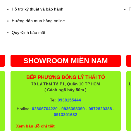
Hỗ trợ kỹ thuật và bảo hành
T
Hướng dẫn mua hàng online
Quy Định bảo mật
SHOWROOM MIỀN NAM
BẾP PHƯƠNG ĐÔNG LÝ THÁI TỔ
79 Lý Thái Tổ P1, Quận 10 TP.HCM
1
( Cách ngã bảy 50m )
Tel:
0938155444
Hotline:
02866764220
-
0936398390
-
0972820388
-
0913201682
Xem bản đồ chi tiết