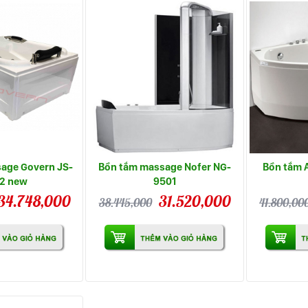
age Govern JS-
Bồn tắm massage Nofer NG-
Bồn tắm 
2 new
9501
34.748,000
31.520,000
38.445,000
41.800,00