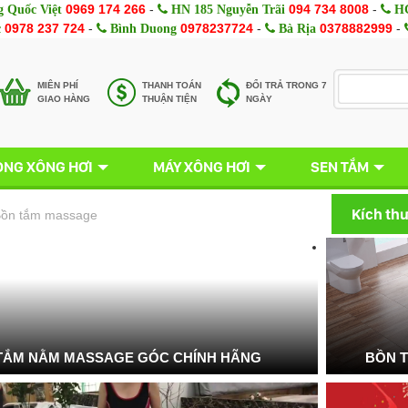
0969 174 266
-
094 734 8008
-
 Quốc Việt
HN 185 Nguyễn Trãi
HC
0978 237 724
-
0978237724
-
0378882999
-
c
Bình Duong
Bà Rịa
MIÊN PHÍ
THANH TOÁN
ĐỔI TRẢ TRONG 7
GIAO HÀNG
THUẬN TIỆN
NGÀY
NG XÔNG HƠI
MÁY XÔNG HƠI
SEN TẮM
Kích th
ồn tắm massage
TẮM NẰM MASSAGE GÓC CHÍNH HÃNG
BỒN 