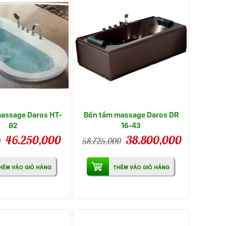
assage Daros HT-
Bồn tắm massage Daros DR
82
16-43
46.250,000
38.800,000
0
58.725,000