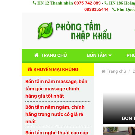
0975 742 889
-
HN 12 Thanh nhàn
HN 186 Hoàng
0938155444
-
Phú Quố
TRANG CHỦ
BỒN TẮM
PHÒ
KHUYẾN MẠI KHỦNG
Trang chủ
B
Bồn tắm nằm massage, bồn
tắm góc massage chính
hãng giá tốt nhất
Bồn tắm nằm ngâm, chính
hãng trong nước có giá rẻ
BỒN 
nhất
Bồn tắm nghệ thuật cao cấp