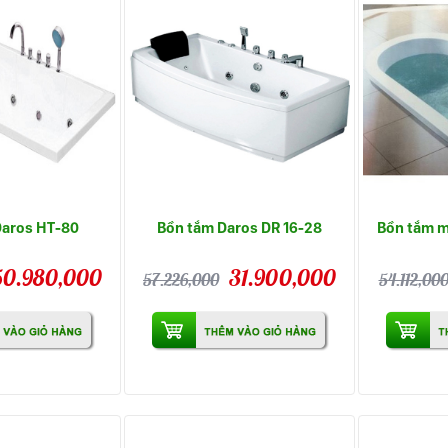
Daros HT-80
Bồn tắm Daros DR 16-28
Bồn tắm m
50.980,000
31.900,000
57.226,000
54.112,00