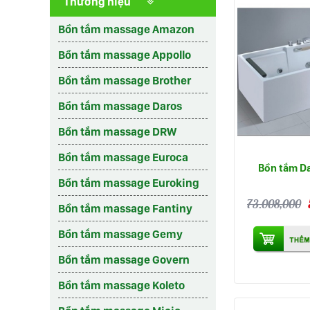
Thương hiệu
Bồn tắm massage Amazon
Bồn tắm massage Appollo
Bồn tắm massage Brother
Bồn tắm massage Daros
Bồn tắm massage DRW
Bồn tắm massage Euroca
Bồn tắm D
Bồn tắm massage Euroking
73.008,000
Bồn tắm massage Fantiny
Bồn tắm massage Gemy
Bồn tắm massage Govern
Bồn tắm massage Koleto