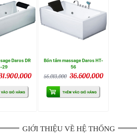
sage Daros DR
Bồn tắm massage Daros HT-
6-29
56
31.900,000
36.600,000
56.013,000