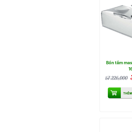
Bồn tắm mas
1
57.226,000