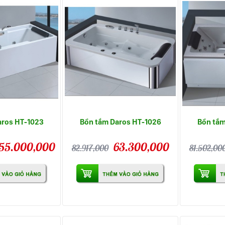
aros HT-1023
Bồn tắm Daros HT-1026
Bồn tắm
55.000,000
63.300,000
82.917,000
81.502,00