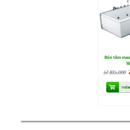
Bồn tắm mas
1
57.825,000