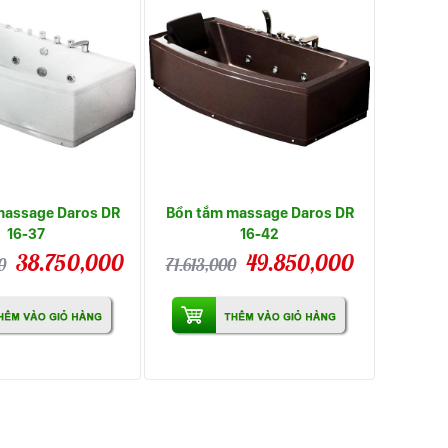
massage Daros DR
Bồn tắm massage Daros DR
16-37
16-42
38.750,000
49.850,000
0
71.613,000