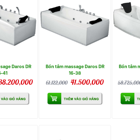
sage Daros DR
Bồn tắm massage Daros DR
Bồn tắm 
6-41
16-38
38.200,000
41.500,000
61.122,000
58.725,00