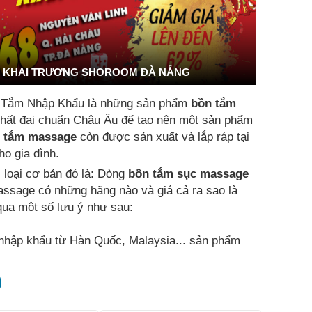
KHAI TRƯƠNG SHOROOM ĐÀ NẴNG
 Tắm Nhập Khẩu là những sản phẩm
bồn tắm
t nhất đại chuẩn Châu Âu để tạo nên một sản phẩm
 tắm massage
còn được sản xuất và lắp ráp tại
o gia đình.
i loại cơ bản đó là: Dòng
bồn tắm sục massage
assage có những hãng nào và giá cả ra sao là
ua một số lưu ý như sau:
hập khẩu từ Hàn Quốc, Malaysia... sản phẩm