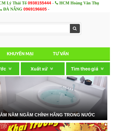
0938155444
-
M Lý Thái Tổ
HCM Hoàng Văn Thụ
0969196605
-
ĐÀ NẴNG
KHUYẾN MẠI
TƯ VẤN
ước
Xuất xứ
Tìm theo giá
TẮM NẰM NGÂM CHÍNH HÃNG TRONG NƯỚC