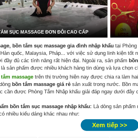
TẮM SỤC MASSAGE ĐƠN ĐÔI CAO CẤP
age, bồn tắm sục massage gia đình nhập khẩu
tại Phòng
 Hàn quốc, Malaysia, Pháp... với việc sử dụng linh kiện tố
i đầy đủ các tính năng rất hiện đại. Ngoài ra, sản phẩm
bồn
là sản phẩm được nhiều khách hàng tin dùng và lựa chọn ch
 tắm massage
trên thị trường hiện nay được chia ra làm ha
dòng
bồn tắm massage giá rẻ
sản xuất trong nước. Bồn m
c cần được Phòng Tắm Nhập khẩu giải đáp ngay dưới đây q
hẩm bồn tắm sục massage nhập khẩu:
Là dòng sản phẩm n
 có nhiều kiểu dáng khác nhau như:
Xem tiếp >>