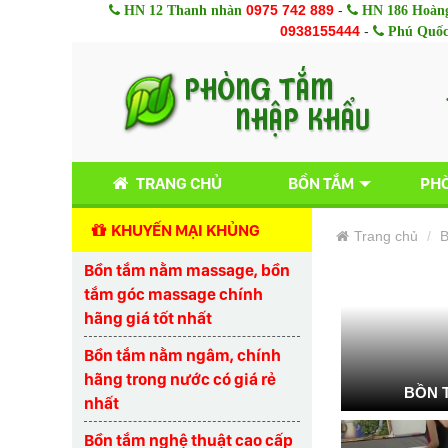
0975 742 889
-
HN 12 Thanh nhàn
HN 186 Hoàng
0938155444
-
Phú Quố
TRANG CHỦ
BỒN TẮM
PHÒ
KHUYẾN MẠI KHỦNG
Trang chủ
B
Bồn tắm nằm massage, bồn
tắm góc massage chính
hãng giá tốt nhất
Bồn tắm nằm ngâm, chính
hãng trong nước có giá rẻ
BỒN 
nhất
Bồn tắm nghệ thuật cao cấp