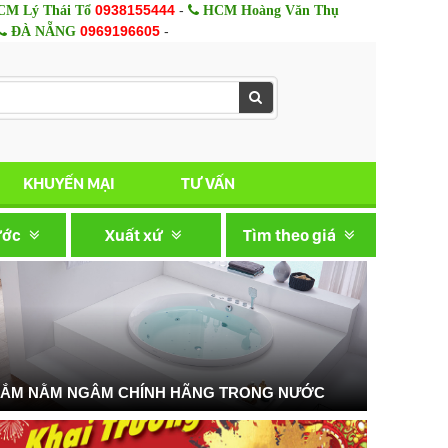
0938155444
-
M Lý Thái Tổ
HCM Hoàng Văn Thụ
0969196605
-
ĐÀ NẴNG
KHUYẾN MẠI
TƯ VẤN
ước
Xuất xứ
Tìm theo giá
TẮM NẰM NGÂM CHÍNH HÃNG TRONG NƯỚC