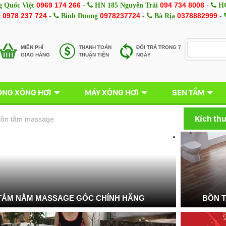
0969 174 266
-
094 734 8008
-
 Quốc Việt
HN 185 Nguyễn Trãi
HC
0978 237 724
-
0978237724
-
0378882999
-
c
Bình Duong
Bà Rịa
MIÊN PHÍ
THANH TOÁN
ĐỔI TRẢ TRONG 7
GIAO HÀNG
THUẬN TIỆN
NGÀY
NG XÔNG HƠI
MÁY XÔNG HƠI
SEN TẮM
Kích th
ồn tắm massage
TẮM NẰM MASSAGE GÓC CHÍNH HÃNG
BỒN 