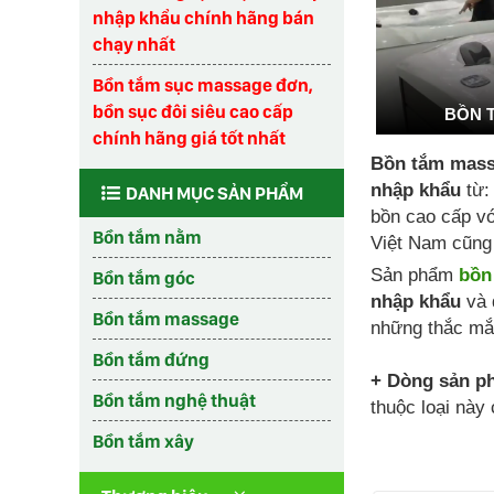
nhập khẩu chính hãng bán
chạy nhất
Bồn tắm sục massage đơn,
bồn sục đôi siêu cao cấp
BỒN 
chính hãng giá tốt nhất
Bồn tắm mass
nhập khẩu
từ:
DANH MỤC SẢN PHẨM
bồn cao cấp vớ
Bồn tắm nằm
Việt Nam cũng 
Sản phẩm
bồn
Bồn tắm góc
nhập khẩu
và 
Bồn tắm massage
những thắc mắ
Bồn tắm đứng
+ Dòng sản p
Bồn tắm nghệ thuật
thuộc loại này
Bồn tắm xây