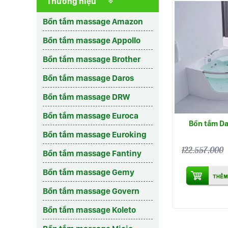
Thương hiệu
Bồn tắm massage Amazon
Bồn tắm massage Appollo
Bồn tắm massage Brother
Bồn tắm massage Daros
Bồn tắm massage DRW
Bồn tắm massage Euroca
Bồn tắm D
Bồn tắm massage Euroking
122.557,000
Bồn tắm massage Fantiny
Bồn tắm massage Gemy
Bồn tắm massage Govern
Bồn tắm massage Koleto