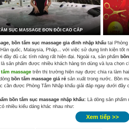
TẮM SỤC MASSAGE ĐƠN ĐÔI CAO CẤP
age, bồn tắm sục massage gia đình nhập khẩu
tại Phòng
 Hàn quốc, Malaysia, Pháp... với việc sử dụng linh kiện tố
i đầy đủ các tính năng rất hiện đại. Ngoài ra, sản phẩm
bồn
là sản phẩm được nhiều khách hàng tin dùng và lựa chọn ch
 tắm massage
trên thị trường hiện nay được chia ra làm ha
dòng
bồn tắm massage giá rẻ
sản xuất trong nước. Bồn m
c cần được Phòng Tắm Nhập khẩu giải đáp ngay dưới đây q
hẩm bồn tắm sục massage nhập khẩu:
Là dòng sản phẩm n
 có nhiều kiểu dáng khác nhau như:
Xem tiếp >>