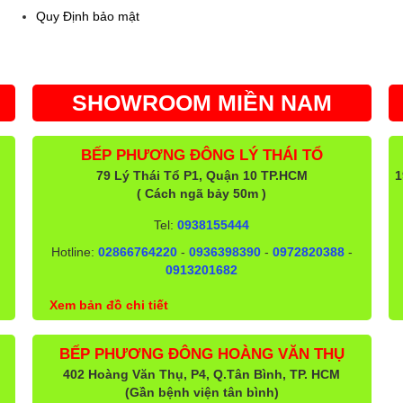
Quy Định bảo mật
SHOWROOM MIỀN NAM
BẾP PHƯƠNG ĐÔNG LÝ THÁI TỔ
79 Lý Thái Tổ P1, Quận 10 TP.HCM
1
( Cách ngã bảy 50m )
Tel:
0938155444
Hotline:
02866764220
-
0936398390
-
0972820388
-
0913201682
Xem bản đồ chi tiết
BẾP PHƯƠNG ĐÔNG HOÀNG VĂN THỤ
402 Hoàng Văn Thụ, P4, Q.Tân Bình, TP. HCM
(Gần bệnh viện tân bình)