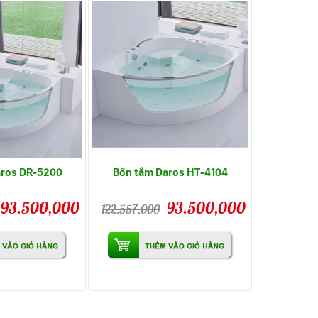
aros DR-5200
Bồn tắm Daros HT-4104
93.500,000
93.500,000
122.557,000