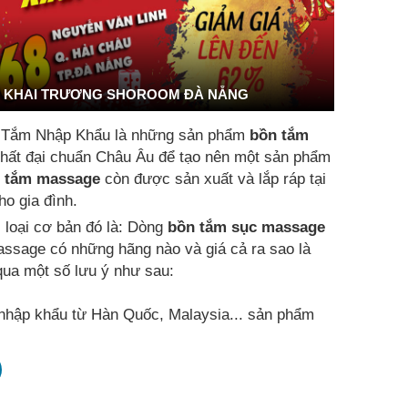
KHAI TRƯƠNG SHOROOM ĐÀ NẴNG
 Tắm Nhập Khẩu là những sản phẩm
bồn tắm
t nhất đại chuẩn Châu Âu để tạo nên một sản phẩm
 tắm massage
còn được sản xuất và lắp ráp tại
o gia đình.
i loại cơ bản đó là: Dòng
bồn tắm sục massage
assage có những hãng nào và giá cả ra sao là
ua một số lưu ý như sau:
hập khẩu từ Hàn Quốc, Malaysia... sản phẩm