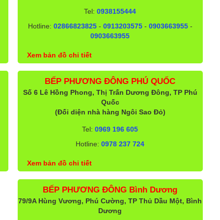
Tel:
0938155444
Hotline:
02866823825
-
0913203575
-
0903663955
-
0903663955
Xem bản đồ chi tiết
BẾP PHƯƠNG ĐÔNG PHÚ QUỐC
Số 6 Lê Hồng Phong, Thị Trấn Dương Đông, TP Phú
Quốc
(Đối diện nhà hàng Ngôi Sao Đỏ)
Tel:
0969 196 605
Hotline:
0978 237 724
Xem bản đồ chi tiết
BẾP PHƯƠNG ĐÔNG Bình Dương
79/9A Hùng Vương, Phú Cường, TP Thủ Dầu Một, Bình
Dương