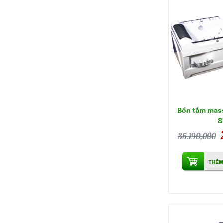
Bồn tắm mas
8
35.190,000