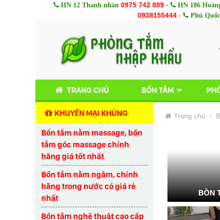
0975 742 889
-
HN 12 Thanh nhàn
HN 186 Hoàng
0938155444
-
Phú Quố
TRANG CHỦ
BỒN TẮM
PHÒ
KHUYẾN MẠI KHỦNG
Trang chủ
B
Bồn tắm nằm massage, bồn
tắm góc massage chính
hãng giá tốt nhất
Bồn tắm nằm ngâm, chính
hãng trong nước có giá rẻ
BỒN 
nhất
Bồn tắm nghệ thuật cao cấp