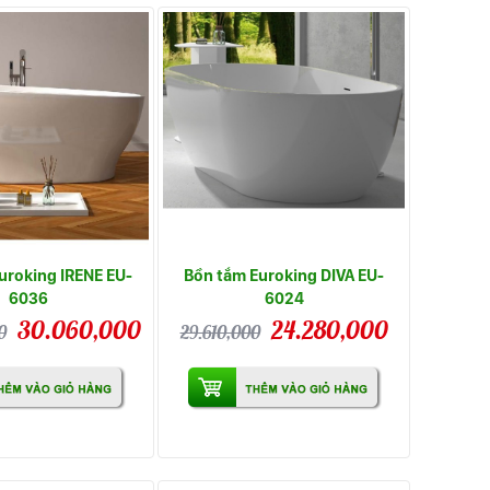
uroking IRENE EU-
Bồn tắm Euroking DIVA EU-
6036
6024
30.060,000
24.280,000
0
29.610,000