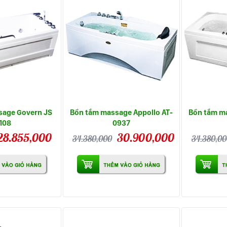
sage Govern JS
Bồn tắm massage Appollo AT-
Bồn tắm ma
108
0937
28.855,000
30.900,000
34.380,000
34.380,00