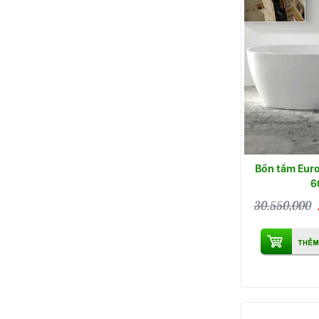
Bồn tắm Eur
6
30.550,000