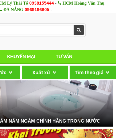
0938155444
-
M Lý Thái Tổ
HCM Hoàng Văn Thụ
0969196605
-
ĐÀ NẴNG
KHUYẾN MẠI
TƯ VẤN
ước
Xuất xứ
Tìm theo giá
TẮM NẰM NGÂM CHÍNH HÃNG TRONG NƯỚC