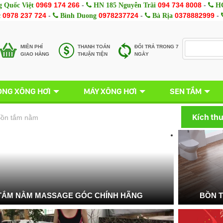
0969 174 266
-
094 734 8008
-
 Quốc Việt
HN 185 Nguyễn Trãi
HC
0978 237 724
-
0978237724
-
0378882999
-
c
Bình Duong
Bà Rịa
MIÊN PHÍ
THANH TOÁN
ĐỔI TRẢ TRONG 7
GIAO HÀNG
THUẬN TIỆN
NGÀY
NG XÔNG HƠI
MÁY XÔNG HƠI
SEN TẮM
Kích th
ồn tắm nằm
TẮM NẰM MASSAGE GÓC CHÍNH HÃNG
BỒN 