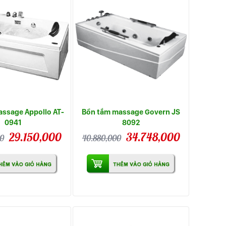
ssage Appollo AT-
Bồn tắm massage Govern JS
0941
8092
29.150,000
34.748,000
0
40.880,000