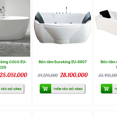
oking COCO EU-
Bồn tắm Euroking EU-6607
Bồn tắm 
026
25.051,000
28.100,000
34.270,000
33.493,00