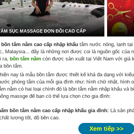
TẮM SỤC MASSAGE ĐƠN ĐÔI CAO CẤP
 bồn tắm nằm cao cấp nhập khẩu
tắm nước nóng, lạnh tạ
, Malaysia... đây là những nơi được coi là nguồn gốc của
i ra,
bồn tắm nằm
còn được sản xuất tại Việt Nam với giá 
 bồn tắm.
hiện nay là mẫu bồn tắm được thiết kế khá đa dạng với kiể
hước phòng tắm của mỗi gia đình như: hình chữ nhật, hình ov
ắm nằm có hai loại chính đó là bồn tắm nằm nhập khẩu và b
ông massge để bạn có thể lựa chọn cho gia đình:
hẩm bồn tắm nằm cao cấp nhập khẩu gia đình:
Là sản phẩ
chất lượng tốt, độ bền cao.
Xem tiếp >>