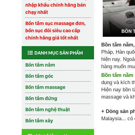
nhập khẩu chính hãng bán
chạy nhất
Bồn tắm sục massage đơn,
bồn sục đôi siêu cao cấp
BỒN 
chính hãng giá tốt nhất
Bồn tắm nằm,
Pháp, Hàn quốc
DANH MỤC SẢN PHẨM
hiện nay. Ngoà
Bồn tắm nằm
hàng muốn mua
Bồn tắm nằm
Bồn tắm góc
dụng và kích t
Bồn tắm massage
Hiện nay bồn t
massage và kh
Bồn tắm đứng
Bồn tắm nghệ thuật
+ Dòng sản p
Malaysia... có 
Bồn tắm xây