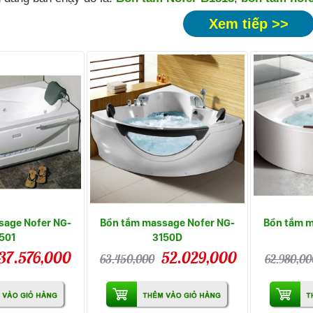
Xem tiếp >>
sage Nofer NG-
Bồn tắm massage Nofer NG-
Bồn tắm m
501
3150D
37.576,000
52.029,000
63.450,000
62.980,00