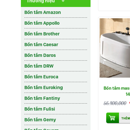
Thương hiệu
Bồn tắm Amazon
Bồn tắm Appollo
Bồn tắm Brother
Bồn tắm Caesar
Bồn tắm Daros
Bồn tắm DRW
Bồn tắm Euroca
Bồn tắm Euroking
Bồn tắm mas
1
Bồn tắm Fantiny
56.400,000
Bồn tắm Fulisi
Bồn tắm Gemy