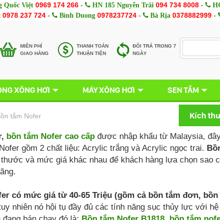
0969 174 266
-
094 734 8008
-
 Quốc Việt
HN 185 Nguyễn Trãi
HC
0978 237 724
-
0978237724
-
0378882999
-
c
Bình Duong
Bà Rịa
MIÊN PHÍ
THANH TOÁN
ĐỔI TRẢ TRONG 7
GIAO HÀNG
THUẬN TIỆN
NGÀY
NG XÔNG HƠI
MÁY XÔNG HƠI
SEN TẮM
Kích th
ồn tắm Nofer
r,
bồn tắm Nofer cao cấp
được nhập khẩu từ Malaysia, đây 
ofer gồm 2 chất liệu: Acrylic trắng và Acrylic ngọc trai.
Bồn
 thước và mức giá khác nhau để khách hàng lựa chọn sao c
ãng.
er có mức giá từ 40-65 Triệu (gồm cả bồn tắm đơn, bồn 
tuy nhiên nó hội tụ đầy đủ các tính năng sục thủy lực với 
 đang bán chạy đó là:
Bồn tắm Nofer B1818
,
bồn tắm nof