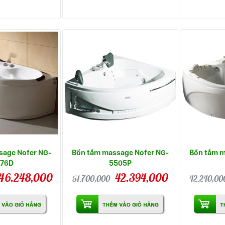
sage Nofer NG-
Bồn tắm massage Nofer NG-
Bồn tắm m
476D
5505P
46.248,000
42.394,000
51.700,000
42.240,00