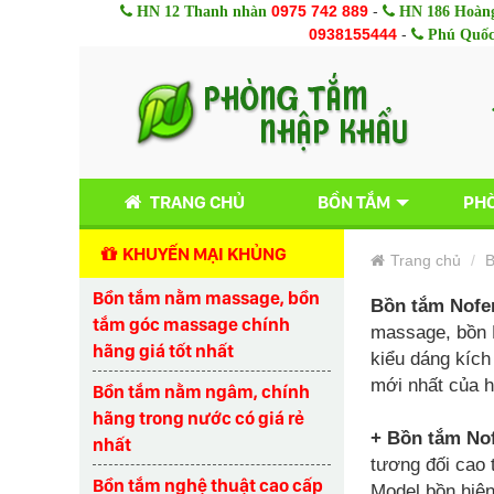
0975 742 889
-
HN 12 Thanh nhàn
HN 186 Hoàng
0938155444
-
Phú Quố
TRANG CHỦ
BỒN TẮM
PHÒ
KHUYẾN MẠI KHỦNG
Trang chủ
B
Bồn tắm nằm massage, bồn
Bồn tắm Nofe
tắm góc massage chính
massage, bồn N
hãng giá tốt nhất
kiểu dáng kích
mới nhất của h
Bồn tắm nằm ngâm, chính
hãng trong nước có giá rẻ
+ Bồn tắm Nof
nhất
tương đối cao 
Bồn tắm nghệ thuật cao cấp
Model bồn hiện