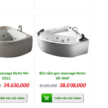
assage Nofer NG-
Bồn tắm góc massage Nofer
5522
VR-106P
34.636,000
38.098,000
0
46.100,000