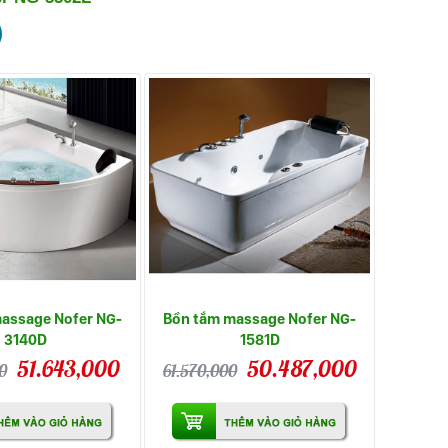
assage Nofer NG-
Bồn tắm massage Nofer NG-
3140D
1581D
51.643,000
50.487,000
0
61.570,000