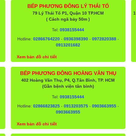
BẾP PHƯƠNG ĐÔNG LÝ THÁI TỔ
79 Lý Thái Tổ P1, Quận 10 TP.HCM
1
( Cách ngã bảy 50m )
Tel:
0938155444
Hotline:
02866764220
-
0936398390
-
0972820388
-
0913201682
Xem bản đồ chi tiết
BẾP PHƯƠNG ĐÔNG HOÀNG VĂN THỤ
402 Hoàng Văn Thụ, P4, Q.Tân Bình, TP. HCM
(Gần bệnh viện tân bình)
Tel:
0938155444
Hotline:
02866823825
-
0913203575
-
0903663955
-
0903663955
Xem bản đồ chi tiết