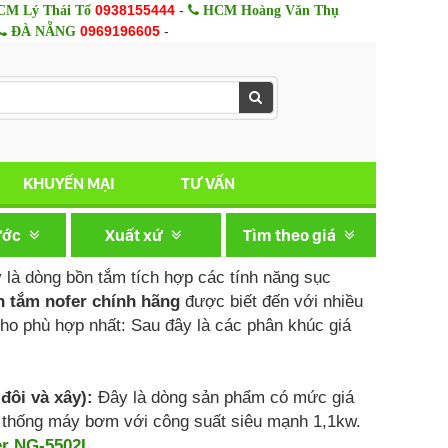
0938155444
-
M Lý Thái Tổ
HCM Hoàng Văn Thụ
0969196605
-
ĐÀ NẴNG
KHUYẾN MẠI
TƯ VẤN
ước
Xuất xứ
Tìm theo giá
là dòng bồn tắm tích hợp các tính năng sục
 tắm nofer chính hãng
được biết đến với nhiều
ho phù hợp nhất: Sau đây là các phân khúc giá
đôi và xây):
Đây là dòng sản phẩm có mức giá
hệ thống máy bơm với công suất siêu mạnh 1,1kw.
er NG-5502L