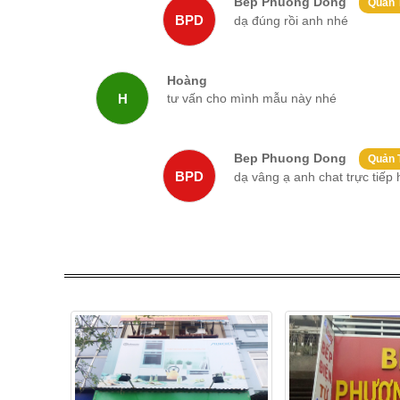
Bep Phuong Dong
là một trong những ưu điểm vượt trội của ph
Quản T
BPD
dạ đúng rồi anh nhé
Hoàng
H
tư vấn cho mình mẫu này nhé
Bep Phuong Dong
Quản T
BPD
dạ vâng ạ anh chat trực tiếp
+ Công dụng của phòng xông hơi ướt Daros 