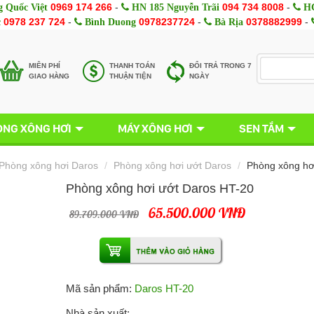
0969 174 266
-
094 734 8008
-
 Quốc Việt
HN 185 Nguyễn Trãi
HC
0978 237 724
-
0978237724
-
0378882999
-
c
Bình Duong
Bà Rịa
MIÊN PHÍ
THANH TOÁN
ĐỔI TRẢ TRONG 7
GIAO HÀNG
THUẬN TIỆN
NGÀY
NG XÔNG HƠI
MÁY XÔNG HƠI
SEN TẮM
Phòng xông hơi Daros
Phòng xông hơi ướt Daros
Phòng xông hơ
Phòng xông hơi ướt Daros HT-20
65.500.000 VNĐ
89.709.000 VNĐ
Mã sản phẩm:
Daros HT-20
Nhà sản xuất: