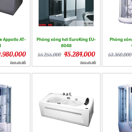
 Appollo AT-
Phòng xông hơi EuroKing EU-
Phòng xông
1
8048
.980,000
45.284,000
55.255,000
53.360,000
Xem chi tiết
Xem chi tiết
u sản phẩm
phòng xông hơi euroking
được nhiều người sử 
ng hơi tại nhà
hiện nay đang là lựa chọn tốt nhất của người