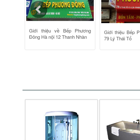
- Phòng xông hơi ướt Daros HT-20: Được làm
hơi ướt HT-20cung cấp nhiệt ở khoảng 45 độ 
nước được làm nóng và bốc hơi, hơi nước đư
- Công dụng của
phòng xông hơi ướt Daros 
của phòng xông ướt là khi hít thở trong hơi 
--- Với nhiều ưu điểm được phân tích ở trê
dụng của con người. Để mua được sản phẩm 
khẩu chính là địa chỉ mua sắm tin cậy nhất h