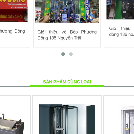
 từ các vách kính cường lực ghép rất khít với nhau để ng
C nhưng độ ẩm cao đến 100%. Thiết bị tạo hơi nước và nhiệ
ợc dẫn vào bên trong phòng xông hơi nhờ hệ thống đường 
HT-20
giúp đào thải Chất béo, chất bã nhờn, làm giảm nguy c
nước có thể giúp giảm bớt viêm xoang, hen suyễn, dị ứng và
n có thể thấy phòng xông hơi Daros HT-20 là sản phẩm chấ
chất lượng, quý khách hãy tìm đến địa chỉ bán
phòng xôn
iện nay khi bạn muốn sắm thiết bị phòng tắm cho gia đình c
SẢN PHẢM CÙNG LOẠI