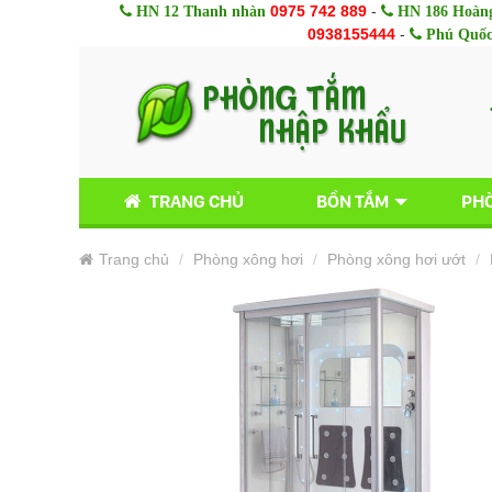
0975 742 889
-
HN 12 Thanh nhàn
HN 186 Hoàng
0938155444
-
Phú Quố
TRANG CHỦ
BỒN TẮM
PHÒ
Trang chủ
Phòng xông hơi
Phòng xông hơi ướt