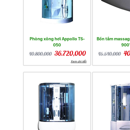
Phòng xông hơi Appollo TS-
Bồn tắm massage
050
900
36.720,000
40
40.800,000
45.540,000
Xem chi tiết
Ngoài bồn tắm thì hãng còn cho ra đời nhiề
Các sản phẩm
máy xông hơi mini
hay
máy xô