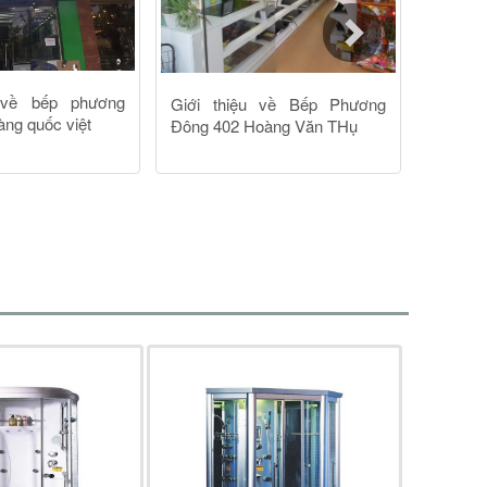
ăn hơi không thể thoát ra bên ngoài. Phòng xông
t cho phòng xông hơi ướt là nồi hơi, tại nồi hơi
ống dẫn.
ơ phát triển mụn trứng cá. Một lợi ích quan trọng
 viêm phế quản.
t lượng tốt, nhiều tính năng phục vụ nhu cầu sử
g hơi Daros chính hãng
để mua. Phòng tắm nhập
ủa mình.