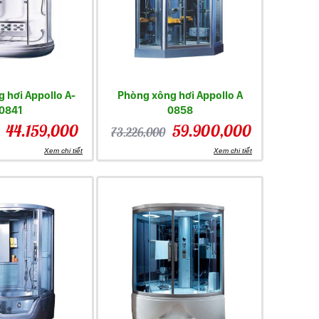
 hơi Appollo A-
Phòng xông hơi Appollo A
0841
0858
44.159,000
59.900,000
73.226,000
Xem chi tiết
Xem chi tiết
dụng để đảm bảo cho sức khoẻ của cả gia đình.
 dùng khi muốn xông hơi.