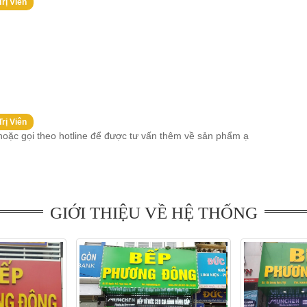
òng xông hơi ướt HT-20
rị Viên
rị Viên
 hoặc gọi theo hotline để được tư vấn thêm về sản phẩm ạ
Bản vẽ kĩ thuật phòng xông hơi Daros HT-20
HT-20: