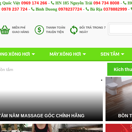
0969 174 266
-
094 734 8008
-
 Quốc Việt
HN 185 Nguyễn Trãi
HC
0978 237 724
-
0978237724
-
0378882999
-
c
Bình Duong
Bà Rịa
MIÊN PHÍ
THANH TOÁN
ĐỔI TRẢ TRONG 7
GIAO HÀNG
THUẬN TIỆN
NGÀY
NG XÔNG HƠI
MÁY XÔNG HƠI
SEN TẮM
Kích th
ồn tắm
TẮM NẰM MASSAGE GÓC CHÍNH HÃNG
BỒN 