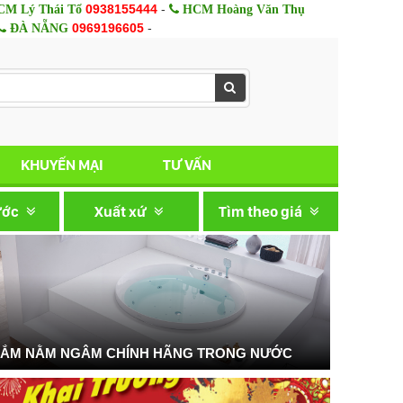
0938155444
-
M Lý Thái Tổ
HCM Hoàng Văn Thụ
0969196605
-
ĐÀ NẴNG
KHUYẾN MẠI
TƯ VẤN
ước
Xuất xứ
Tìm theo giá
TẮM NẰM NGÂM CHÍNH HÃNG TRONG NƯỚC