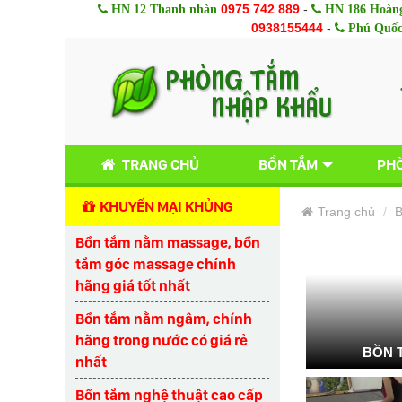
0975 742 889
-
HN 12 Thanh nhàn
HN 186 Hoàng
0938155444
-
Phú Quố
TRANG CHỦ
BỒN TẮM
PHÒ
KHUYẾN MẠI KHỦNG
Trang chủ
B
Bồn tắm nằm massage, bồn
tắm góc massage chính
hãng giá tốt nhất
Bồn tắm nằm ngâm, chính
hãng trong nước có giá rẻ
BỒN 
nhất
Bồn tắm nghệ thuật cao cấp