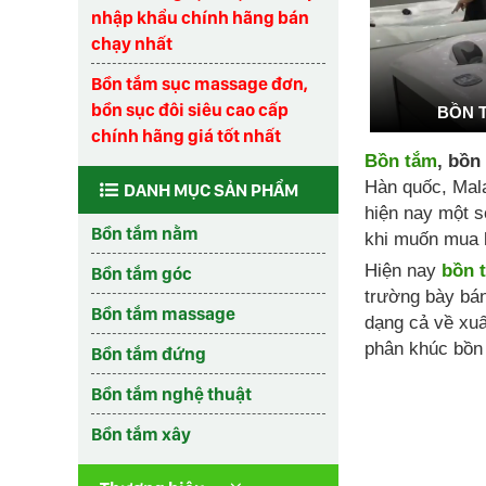
nhập khẩu chính hãng bán
chạy nhất
Bồn tắm sục massage đơn,
bồn sục đôi siêu cao cấp
BỒN 
chính hãng giá tốt nhất
Bồn tắm
, bồn
Hàn quốc, Mala
DANH MỤC SẢN PHẨM
hiện nay một s
Bồn tắm nằm
khi muốn mua 
Hiện nay
bồn 
Bồn tắm góc
trường bày bá
Bồn tắm massage
dạng cả về xuấ
phân khúc bồn 
Bồn tắm đứng
Bồn tắm nghệ thuật
Bồn tắm xây