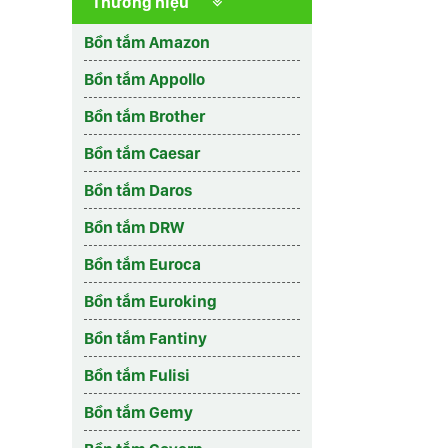
Thương hiệu
Bồn tắm Amazon
Bồn tắm Appollo
Bồn tắm Brother
Bồn tắm Caesar
Bồn tắm Daros
Bồn tắm DRW
Bồn tắm Euroca
Bồn tắm Euroking
Bồn tắm Fantiny
Bồn tắm Fulisi
Bồn tắm Gemy