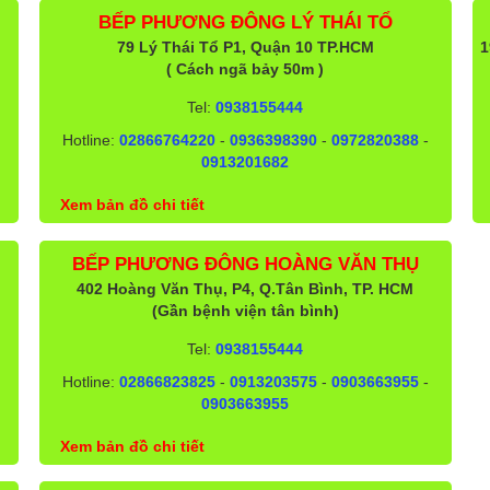
BẾP PHƯƠNG ĐÔNG LÝ THÁI TỔ
79 Lý Thái Tổ P1, Quận 10 TP.HCM
1
( Cách ngã bảy 50m )
Tel:
0938155444
Hotline:
02866764220
-
0936398390
-
0972820388
-
0913201682
Xem bản đồ chi tiết
BẾP PHƯƠNG ĐÔNG HOÀNG VĂN THỤ
402 Hoàng Văn Thụ, P4, Q.Tân Bình, TP. HCM
(Gần bệnh viện tân bình)
Tel:
0938155444
Hotline:
02866823825
-
0913203575
-
0903663955
-
0903663955
Xem bản đồ chi tiết