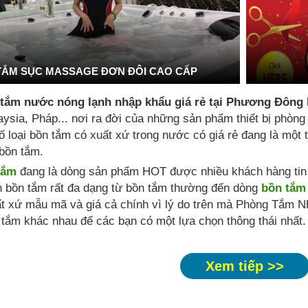
TẮM SỤC MASSAGE ĐƠN ĐÔI CAO CẤP
 tắm nước nóng lạnh nhập khẩu giá rẻ tại Phương Đông
ysia, Pháp... nơi ra đời của những sản phẩm thiết bị phòng
ố loại bồn tắm có xuất xứ trong nước có giá rẻ đang là mộ
bồn tắm.
tắm
đang là dòng sản phẩm HOT được nhiều khách hàng tin t
n bồn tắm rất đa dạng từ bồn tắm thường đến dòng
bồn tắm
t xứ mẫu mã và giá cả chính vì lý do trên mà Phòng Tắm N
tắm khác nhau để các bạn có một lựa chọn thông thái nhất.
Xem tiếp >>