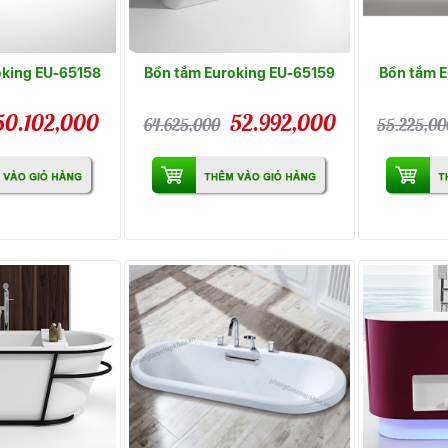
oking EU-65158
Bồn tắm Euroking EU-65159
Bồn tắm E
50.102,000
52.992,000
64.625,000
55.225,00