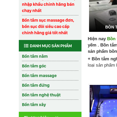
nhập khẩu chính hãng bán
chạy nhất
Bồn tắm sục massage đơn,
bồn sục đôi siêu cao cấp
BỒN 
chính hãng giá tốt nhất
Hiện nay
Bồn 
yếm . Bồn tắm
DANH MỤC SẢN PHẨM
sản phẩm bồn
Bồn tắm nằm
+ Bồn tắm ngh
loại sản phẩm 
Bồn tắm góc
Bồn tắm massage
Bồn tắm đứng
Bồn tắm nghệ thuật
Bồn tắm xây