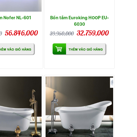
m Nofer NL-601
Bồn tắm Euroking HOOP EU-
6030
56.846,000
32.759,000
0
39.950,000