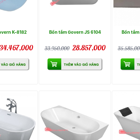
overn K-8182
Bồn tắm Govern JS 6104
Bồn tắm
34.467,000
28.857,000
33.950,000
35.585,0