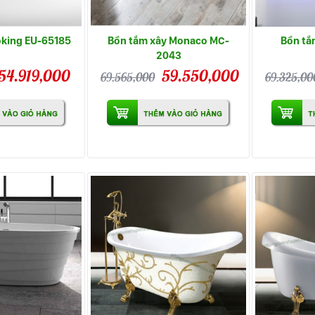
oking EU-65185
Bồn tắm xây Monaco MC-
Bồn tắ
2043
54.919,000
59.550,000
69.565,000
69.325,00