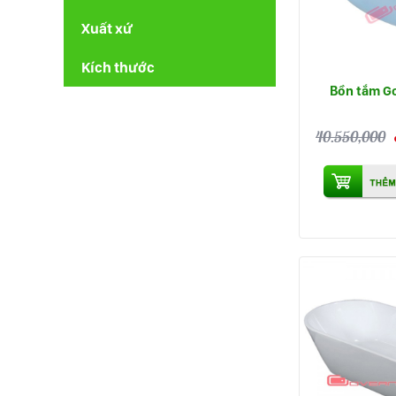
Xuất xứ
Kích thước
Bồn tắm G
40.550,000