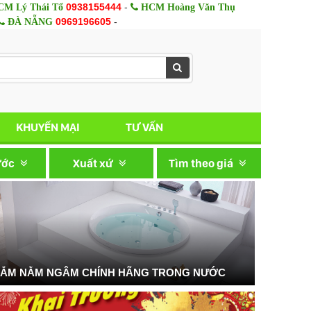
0938155444
-
M Lý Thái Tổ
HCM Hoàng Văn Thụ
0969196605
-
ĐÀ NẴNG
KHUYẾN MẠI
TƯ VẤN
ước
Xuất xứ
Tìm theo giá
TẮM NẰM NGÂM CHÍNH HÃNG TRONG NƯỚC