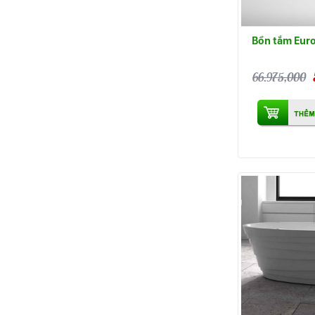
Bồn tắm Eur
66.975,000