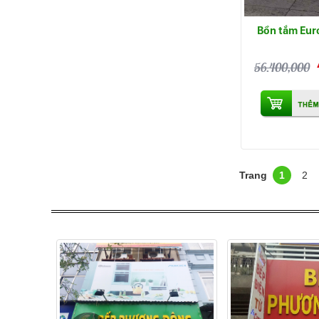
Bồn tắm Eur
56.400,000
1
2