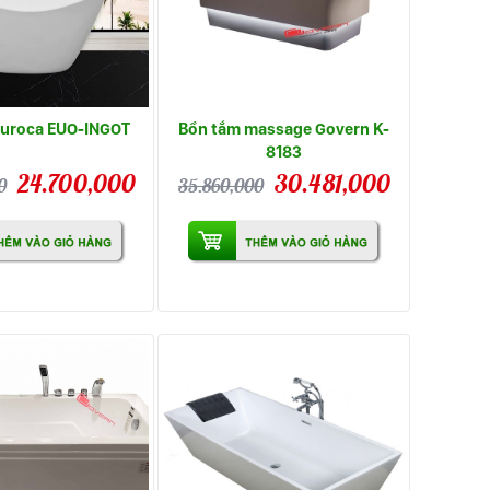
Euroca EUO-INGOT
Bồn tắm massage Govern K-
8183
24.700,000
30.481,000
0
35.860,000