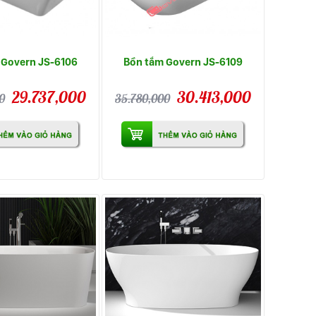
 Govern JS-6106
Bồn tắm Govern JS-6109
29.737,000
30.413,000
0
35.780,000