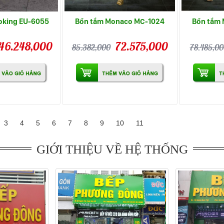
oking EU-6055
Bồn tắm Monaco MC-1024
Bồn tắm
46.248,000
72.575,000
85.382,000
78.485,00
3
4
5
6
7
8
9
10
11