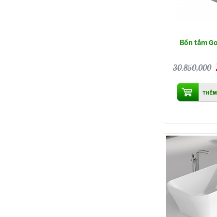
Bồn tắm Go
30.850,000