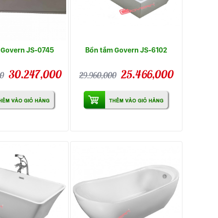
 Govern JS-0745
Bồn tắm Govern JS-6102
30.247,000
25.466,000
00
29.960,000