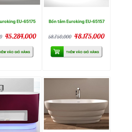
uroking EU-65175
Bồn tắm Euroking EU-65157
45.284,000
48.175,000
0
58.750,000