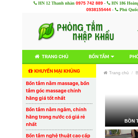
0975 742 889
-
HN 12 Thanh nhàn
HN 186 Hoàng
0938155444
-
Phú Quố
TRANG CHỦ
BỒN TẮM
PHÒ
KHUYẾN MẠI KHỦNG
Trang chủ
B
Bồn tắm nằm massage, bồn
tắm góc massage chính
hãng giá tốt nhất
Bồn tắm nằm ngâm, chính
hãng trong nước có giá rẻ
BỒN 
nhất
Bồn tắm nghệ thuật cao cấp