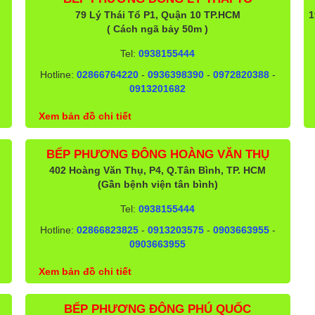
79 Lý Thái Tổ P1, Quận 10 TP.HCM
1
( Cách ngã bảy 50m )
Tel:
0938155444
Hotline:
02866764220
-
0936398390
-
0972820388
-
0913201682
Xem bản đồ chi tiết
BẾP PHƯƠNG ĐÔNG HOÀNG VĂN THỤ
402 Hoàng Văn Thụ, P4, Q.Tân Bình, TP. HCM
(Gần bệnh viện tân bình)
Tel:
0938155444
Hotline:
02866823825
-
0913203575
-
0903663955
-
0903663955
Xem bản đồ chi tiết
BẾP PHƯƠNG ĐÔNG PHÚ QUỐC