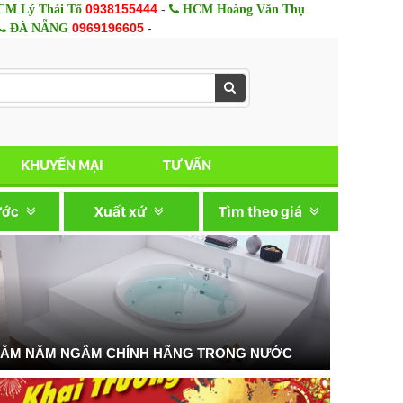
0938155444
-
M Lý Thái Tổ
HCM Hoàng Văn Thụ
0969196605
-
ĐÀ NẴNG
KHUYẾN MẠI
TƯ VẤN
ước
Xuất xứ
Tìm theo giá
TẮM NẰM NGÂM CHÍNH HÃNG TRONG NƯỚC