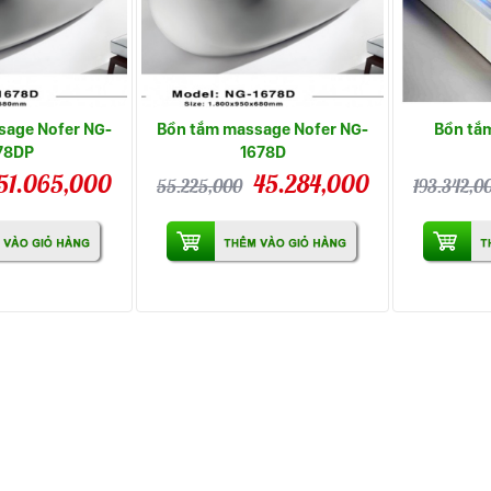
sage Nofer NG-
Bồn tắm massage Nofer NG-
Bồn tắ
78DP
1678D
51.065,000
45.284,000
55.225,000
193.342,0