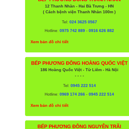
12 Thanh Nhàn - Hai Bà Trưng - HN
( Cách bệnh viện Thanh Nhàn 100m )
Tel:
024 3625 0567
Hotline:
0975 742 889
-
0916 626 882
Xem bản đồ chi tiết
BẾP PHƯƠNG ĐÔNG HOÀNG QUỐC VIỆT
186 Hoàng Quốc Việt - Từ Liêm - Hà Nội
- - - -
Tel:
0945 222 514
Hotline:
0969 174 266
-
0945 222 514
Xem bản đồ chi tiết
BẾP PHƯƠNG ĐÔNG NGUYỄN TRÃI