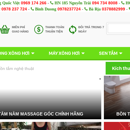
0969 174 266
-
094 734 8008
-
 Quốc Việt
HN 185 Nguyễn Trãi
HC
0978 237 724
-
0978237724
-
0378882999
-
c
Bình Duong
Bà Rịa
MIÊN PHÍ
THANH TOÁN
ĐỔI TRẢ TRONG 7
GIAO HÀNG
THUẬN TIỆN
NGÀY
NG XÔNG HƠI
MÁY XÔNG HƠI
SEN TẮM
Kích th
ồn tắm nghệ thuật
TẮM NẰM MASSAGE GÓC CHÍNH HÃNG
BỒN 