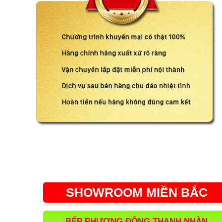
SHOWROOM MIỀN BẮC
BẾP PHƯƠNG ĐÔNG THANH NHÀN