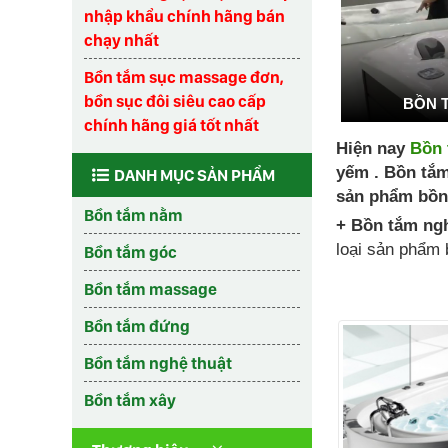
nhập khẩu chính hãng bán
chạy nhất
Bồn tắm sục massage đơn,
bồn sục đôi siêu cao cấp
BỒN 
chính hãng giá tốt nhất
Hiện nay
Bồn 
yếm . Bồn tắm
DANH MỤC SẢN PHẨM
sản phẩm bồn
Bồn tắm nằm
+ Bồn tắm ngh
loại sản phẩm 
Bồn tắm góc
Bồn tắm massage
Bồn tắm đứng
Bồn tắm nghệ thuật
Bồn tắm xây