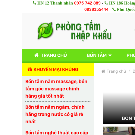
0975 742 889
-
HN 12 Thanh nhàn
HN 186 Hoàng
0938155444
-
Phú Quố
TRANG CHỦ
BỒN TẮM
PHÒ
KHUYẾN MẠI KHỦNG
Trang chủ
B
Bồn tắm nằm massage, bồn
tắm góc massage chính
hãng giá tốt nhất
Bồn tắm nằm ngâm, chính
hãng trong nước có giá rẻ
BỒN 
nhất
Bồn tắm nghệ thuật cao cấp