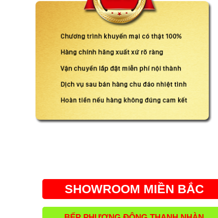
SHOWROOM MIỀN BẮC
BẾP PHƯƠNG ĐÔNG THANH NHÀN