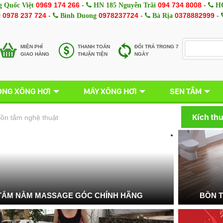
0969 174 266
-
094 734 8008
-
 Quốc Việt
HN 185 Nguyễn Trãi
HC
0978 237 724
-
0978237724
-
0378882999
-
c
Bình Duong
Bà Rịa
MIÊN PHÍ
THANH TOÁN
ĐỔI TRẢ TRONG 7
GIAO HÀNG
THUẬN TIỆN
NGÀY
NG XÔNG HƠI
MÁY XÔNG HƠI
SEN TẮM
Kích th
ồn tắm nghệ thuật
TẮM NẰM MASSAGE GÓC CHÍNH HÃNG
BỒN 