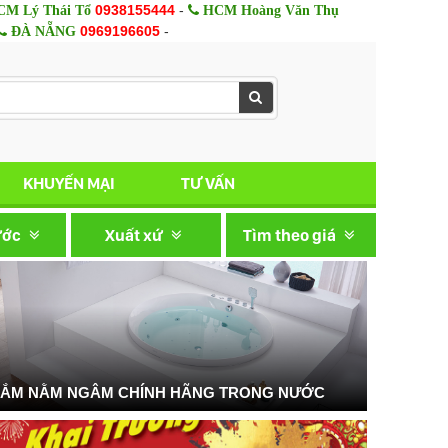
0938155444
-
M Lý Thái Tổ
HCM Hoàng Văn Thụ
0969196605
-
ĐÀ NẴNG
KHUYẾN MẠI
TƯ VẤN
ước
Xuất xứ
Tìm theo giá
TẮM NẰM NGÂM CHÍNH HÃNG TRONG NƯỚC