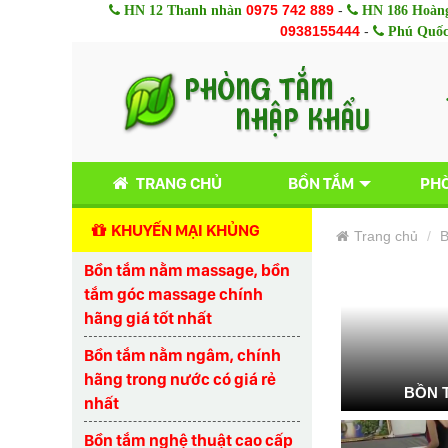
0975 742 889
-
HN 12 Thanh nhàn
HN 186 Hoàng
0938155444
-
Phú Quố
TRANG CHỦ
BỒN TẮM
PHÒ
KHUYẾN MẠI KHỦNG
Trang chủ
B
Bồn tắm nằm massage, bồn
tắm góc massage chính
hãng giá tốt nhất
Bồn tắm nằm ngâm, chính
hãng trong nước có giá rẻ
BỒN 
nhất
Bồn tắm nghệ thuật cao cấp