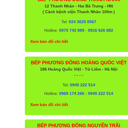
12 Thanh Nhàn - Hai Bà Trưng - HN
( Cách bệnh viện Thanh Nhàn 100m )
Tel:
024 3625 0567
Hotline:
0975 742 889
-
0916 626 882
Xem bản đồ chi tiết
BẾP PHƯƠNG ĐÔNG HOÀNG QUỐC VIỆT
186 Hoàng Quốc Việt - Từ Liêm - Hà Nội
- - - -
Tel:
0945 222 514
Hotline:
0969 174 266
-
0945 222 514
Xem bản đồ chi tiết
BẾP PHƯƠNG ĐÔNG NGUYỄN TRÃI