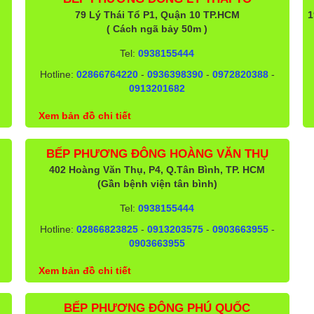
79 Lý Thái Tổ P1, Quận 10 TP.HCM
1
( Cách ngã bảy 50m )
Tel:
0938155444
Hotline:
02866764220
-
0936398390
-
0972820388
-
0913201682
Xem bản đồ chi tiết
BẾP PHƯƠNG ĐÔNG HOÀNG VĂN THỤ
402 Hoàng Văn Thụ, P4, Q.Tân Bình, TP. HCM
(Gần bệnh viện tân bình)
Tel:
0938155444
Hotline:
02866823825
-
0913203575
-
0903663955
-
0903663955
Xem bản đồ chi tiết
BẾP PHƯƠNG ĐÔNG PHÚ QUỐC