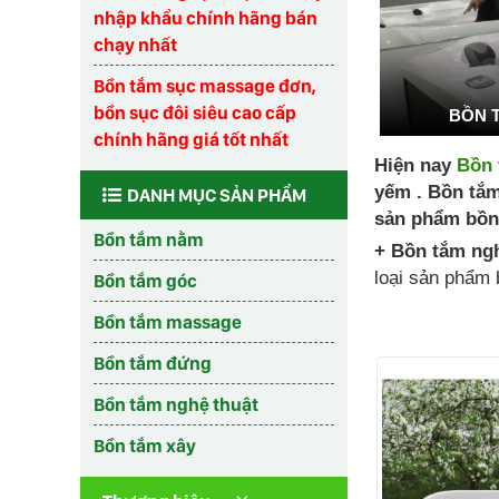
nhập khẩu chính hãng bán
chạy nhất
Bồn tắm sục massage đơn,
bồn sục đôi siêu cao cấp
BỒN 
chính hãng giá tốt nhất
Hiện nay
Bồn 
yếm . Bồn tắm
DANH MỤC SẢN PHẨM
sản phẩm bồn
Bồn tắm nằm
+ Bồn tắm ngh
loại sản phẩm 
Bồn tắm góc
Bồn tắm massage
Bồn tắm đứng
Bồn tắm nghệ thuật
Bồn tắm xây