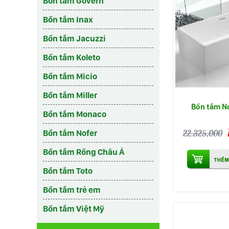
Bồn tắm Govern
Bồn tắm Inax
Bồn tắm Jacuzzi
Bồn tắm Koleto
Bồn tắm Micio
Bồn tắm Miller
Bồn tắm N
Bồn tắm Monaco
22.325,000
Bồn tắm Nofer
Bồn tắm Rồng Châu Á
Bồn tắm Toto
Bồn tắm trẻ em
Bồn tắm Việt Mỹ