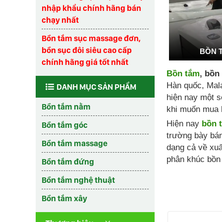
nhập khẩu chính hãng bán
chạy nhất
Bồn tắm sục massage đơn,
bồn sục đôi siêu cao cấp
BỒN 
chính hãng giá tốt nhất
Bồn tắm
, bồn
Hàn quốc, Mala
DANH MỤC SẢN PHẨM
hiện nay một s
Bồn tắm nằm
khi muốn mua 
Hiện nay
bồn 
Bồn tắm góc
trường bày bá
Bồn tắm massage
dạng cả về xuấ
phân khúc bồn 
Bồn tắm đứng
Bồn tắm nghệ thuật
Bồn tắm xây