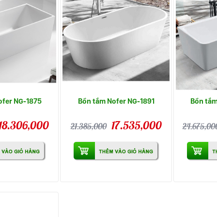
ofer NG-1875
Bồn tắm Nofer NG-1891
Bồn tắm
18.306,000
17.535,000
21.385,000
24.675,00