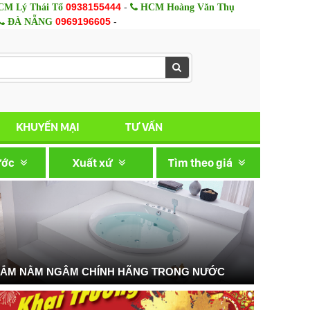
0938155444
-
M Lý Thái Tổ
HCM Hoàng Văn Thụ
0969196605
-
ĐÀ NẴNG
KHUYẾN MẠI
TƯ VẤN
ước
Xuất xứ
Tìm theo giá
TẮM NẰM NGÂM CHÍNH HÃNG TRONG NƯỚC