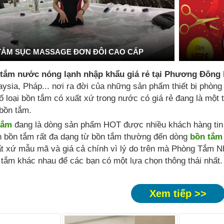
TẮM SỤC MASSAGE ĐƠN ĐÔI CAO CẤP
 tắm nước nóng lạnh nhập khẩu giá rẻ tại Phương Đông
ysia, Pháp... nơi ra đời của những sản phẩm thiết bị phòng
ố loại bồn tắm có xuất xứ trong nước có giá rẻ đang là mộ
bồn tắm.
tắm
đang là dòng sản phẩm HOT được nhiều khách hàng tin t
n bồn tắm rất đa dạng từ bồn tắm thường đến dòng
bồn tắm
t xứ mẫu mã và giá cả chính vì lý do trên mà Phòng Tắm N
tắm khác nhau để các bạn có một lựa chọn thông thái nhất.
Xem tiếp >>