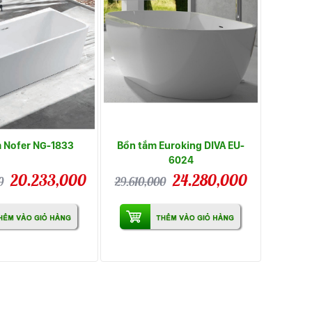
 Nofer NG-1833
Bồn tắm Euroking DIVA EU-
6024
20.233,000
24.280,000
0
29.610,000