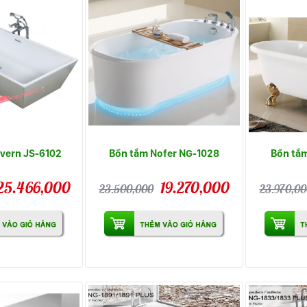
vern JS-6102
Bồn tắm Nofer NG-1028
Bồn tắm
25.466,000
19.270,000
23.500,000
23.970,00