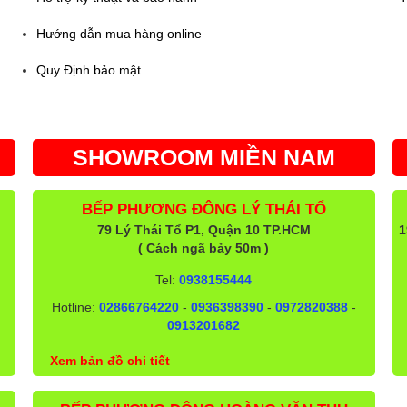
Hướng dẫn mua hàng online
Quy Định bảo mật
SHOWROOM MIỀN NAM
BẾP PHƯƠNG ĐÔNG LÝ THÁI TỔ
79 Lý Thái Tổ P1, Quận 10 TP.HCM
1
( Cách ngã bảy 50m )
Tel:
0938155444
Hotline:
02866764220
-
0936398390
-
0972820388
-
0913201682
Xem bản đồ chi tiết