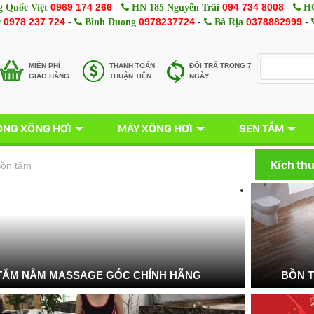
0969 174 266
-
094 734 8008
-
 Quốc Việt
HN 185 Nguyễn Trãi
HC
0978 237 724
-
0978237724
-
0378882999
-
c
Bình Duong
Bà Rịa
MIÊN PHÍ
THANH TOÁN
ĐỔI TRẢ TRONG 7
GIAO HÀNG
THUẬN TIỆN
NGÀY
NG XÔNG HƠI
MÁY XÔNG HƠI
SEN TẮM
Kích th
ồn tắm
TẮM NẰM MASSAGE GÓC CHÍNH HÃNG
BỒN 