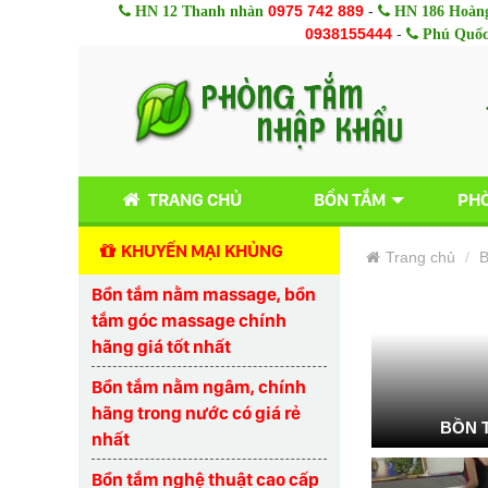
0975 742 889
-
HN 12 Thanh nhàn
HN 186 Hoàng
0938155444
-
Phú Quố
TRANG CHỦ
BỒN TẮM
PHÒ
KHUYẾN MẠI KHỦNG
Trang chủ
B
Bồn tắm nằm massage, bồn
tắm góc massage chính
hãng giá tốt nhất
Bồn tắm nằm ngâm, chính
hãng trong nước có giá rẻ
BỒN 
nhất
Bồn tắm nghệ thuật cao cấp