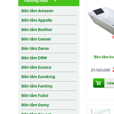
Thương hiệu
Bồn tắm Amazon
Bồn tắm Appollo
Bồn tắm Brother
Bồn tắm Caesar
Bồn tắm Daros
Bồn tắm Go
Bồn tắm DRW
Bồn tắm Euroca
29.960,000
Bồn tắm Euroking
Bồn tắm Fantiny
Bồn tắm Fulisi
Bồn tắm Gemy