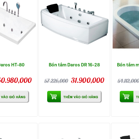
Daros HT-80
Bồn tắm Daros DR 16-28
Bồn tắm m
50.980,000
31.900,000
57.226,000
54.112,00