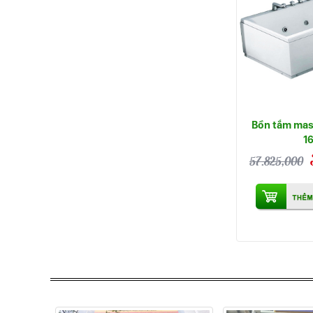
Bồn tắm mas
1
57.825,000