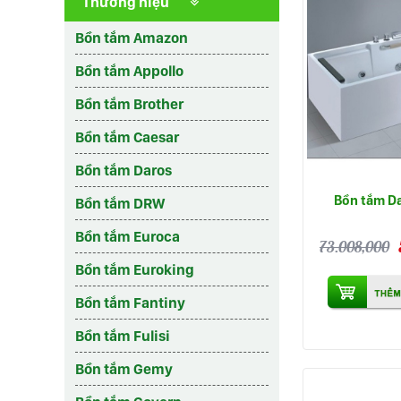
Thương hiệu
Bồn tắm Amazon
Bồn tắm Appollo
Bồn tắm Brother
Bồn tắm Caesar
Bồn tắm Daros
Bồn tắm D
Bồn tắm DRW
Bồn tắm Euroca
73.008,000
Bồn tắm Euroking
Bồn tắm Fantiny
Bồn tắm Fulisi
Bồn tắm Gemy