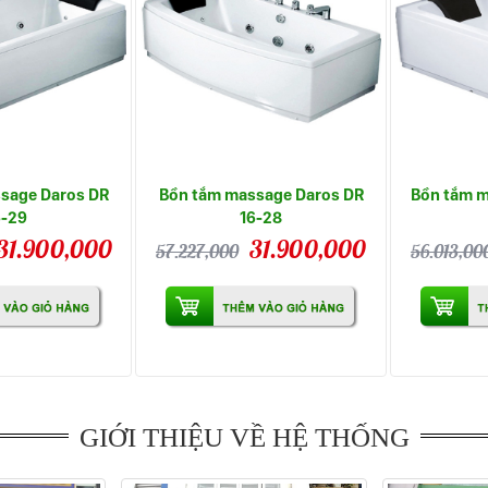
sage Daros DR
Bồn tắm massage Daros DR
Bồn tắm m
6-29
16-28
31.900,000
31.900,000
57.227,000
56.013,00