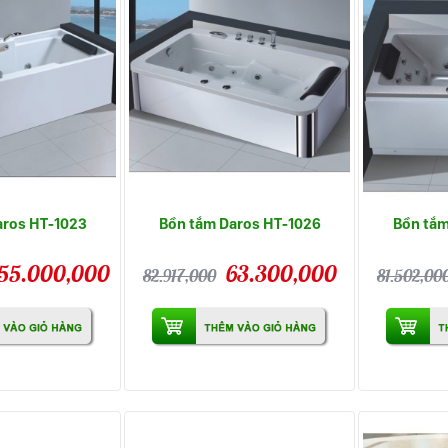
aros HT-1023
Bồn tắm Daros HT-1026
Bồn tắm
55.000,000
63.300,000
82.917,000
81.502,00