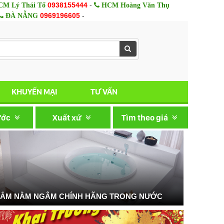
0938155444
-
M Lý Thái Tổ
HCM Hoàng Văn Thụ
0969196605
-
ĐÀ NẴNG
KHUYẾN MẠI
TƯ VẤN
ước
Xuất xứ
Tìm theo giá
TẮM NẰM NGÂM CHÍNH HÃNG TRONG NƯỚC