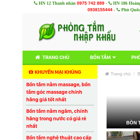
0975 742 889
-
HN 12 Thanh nhàn
HN 186 Hoàng
0938155444
-
Phú Quố
TRANG CHỦ
BỒN TẮM
PHÒ
KHUYẾN MẠI KHỦNG
Trang chủ
B
Bồn tắm nằm massage, bồn
tắm góc massage chính
hãng giá tốt nhất
Bồn tắm nằm ngâm, chính
hãng trong nước có giá rẻ
BỒN 
nhất
Bồn tắm nghệ thuật cao cấp