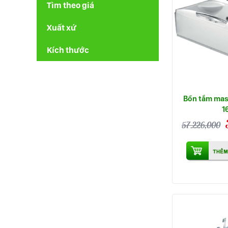
Tìm theo giá
Xuất xứ
Kích thước
Bồn tắm mas
1
57.226,000