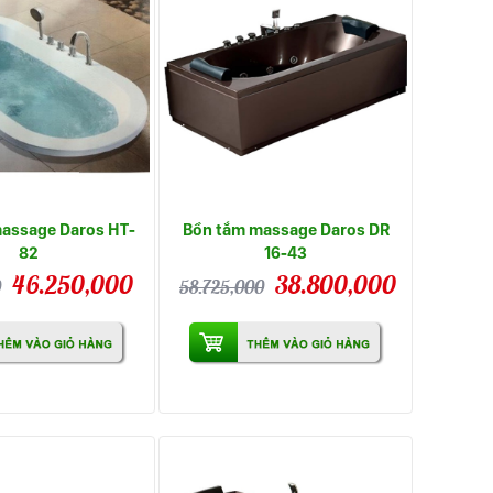
assage Daros HT-
Bồn tắm massage Daros DR
82
16-43
46.250,000
38.800,000
0
58.725,000