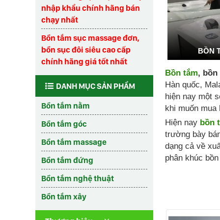
nhập khẩu chính hãng bán
chạy nhất
Bồn tắm sục massage đơn,
bồn sục đôi siêu cao cấp
BỒN 
chính hãng giá tốt nhất
Bồn tắm
, bồn
Hàn quốc, Mala
DANH MỤC SẢN PHẨM
hiện nay một s
Bồn tắm nằm
khi muốn mua 
Hiện nay
bồn 
Bồn tắm góc
trường bày bá
Bồn tắm massage
dạng cả về xuấ
phân khúc bồn 
Bồn tắm đứng
Bồn tắm nghệ thuật
Bồn tắm xây