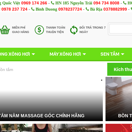
0969 174 266
-
094 734 8008
-
 Quốc Việt
HN 185 Nguyễn Trãi
HC
0978 237 724
-
0978237724
-
0378882999
-
c
Bình Duong
Bà Rịa
MIÊN PHÍ
THANH TOÁN
ĐỔI TRẢ TRONG 7
GIAO HÀNG
THUẬN TIỆN
NGÀY
NG XÔNG HƠI
MÁY XÔNG HƠI
SEN TẮM
Kích th
ồn tắm
TẮM NẰM MASSAGE GÓC CHÍNH HÃNG
BỒN 