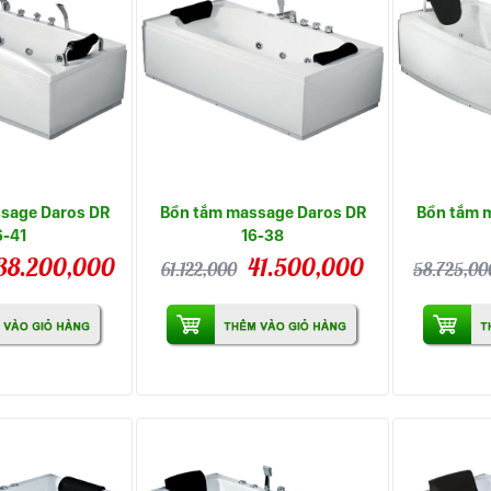
sage Daros DR
Bồn tắm massage Daros DR
Bồn tắm 
6-41
16-38
38.200,000
41.500,000
61.122,000
58.725,00