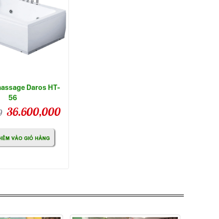
assage Daros HT-
56
36.600,000
0