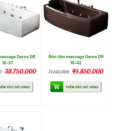
massage Daros DR
Bồn tắm massage Daros DR
16-37
16-42
38.750,000
49.850,000
0
71.613,000