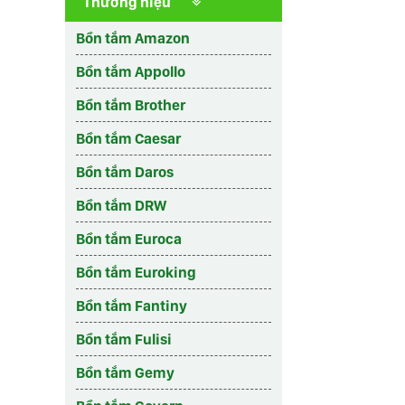
Thương hiệu
Bồn tắm Amazon
Bồn tắm Appollo
Bồn tắm Brother
Bồn tắm Caesar
Bồn tắm Daros
Bồn tắm DRW
Bồn tắm Euroca
Bồn tắm Euroking
Bồn tắm Fantiny
Bồn tắm Fulisi
Bồn tắm Gemy