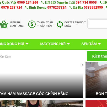
0969 174 266
-
094 734 8008
-
 Quốc Việt
HN 185 Nguyễn Trãi
HC
0978 237 724
-
0978237724
-
0378882999
-
c
Bình Duong
Bà Rịa
MIÊN PHÍ
THANH TOÁN
ĐỔI TRẢ TRONG 7
GIAO HÀNG
THUẬN TIỆN
NGÀY
NG XÔNG HƠI
MÁY XÔNG HƠI
SEN TẮM
Kích th
ồn tắm
TẮM NẰM MASSAGE GÓC CHÍNH HÃNG
BỒN 