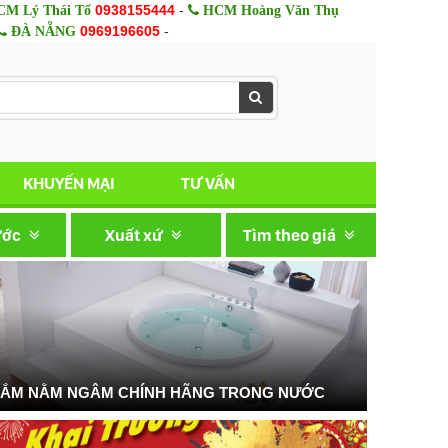
0938155444
-
M Lý Thái Tổ
HCM Hoàng Văn Thụ
0969196605
-
ĐÀ NẴNG
KHUYẾN MẠI
TƯ VẤN
ước
Xuất xứ
Tìm theo giá
TẮM NẰM NGÂM CHÍNH HÃNG TRONG NƯỚC