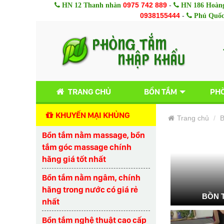
0975 742 889
-
HN 12 Thanh nhàn
HN 186 Hoàng
0938155444
-
Phú Quố
TRANG CHỦ
BỒN TẮM
PHÒ
KHUYẾN MẠI KHỦNG
Trang chủ
B
Bồn tắm nằm massage, bồn
tắm góc massage chính
hãng giá tốt nhất
Bồn tắm nằm ngâm, chính
hãng trong nước có giá rẻ
BỒN 
nhất
Bồn tắm nghệ thuật cao cấp