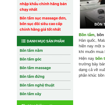
nhập khẩu chính hãng bán
chạy nhất
Bồn tắm sục massage đơn,
bồn sục đôi siêu cao cấp
BỒN 
chính hãng giá tốt nhất
Bồn tắm
, bồn
Hàn quốc, Mala
DANH MỤC SẢN PHẨM
hiện nay một s
Bồn tắm nằm
khi muốn mua 
Hiện nay
bồn 
Bồn tắm góc
trường bày bá
Bồn tắm massage
dạng cả về xuấ
phân khúc bồn 
Bồn tắm đứng
Bồn tắm nghệ thuật
Bồn tắm xây