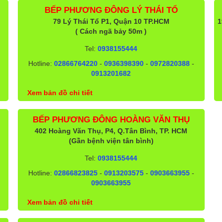
BẾP PHƯƠNG ĐÔNG LÝ THÁI TỔ
79 Lý Thái Tổ P1, Quận 10 TP.HCM
1
( Cách ngã bảy 50m )
Tel:
0938155444
Hotline:
02866764220
-
0936398390
-
0972820388
-
0913201682
Xem bản đồ chi tiết
BẾP PHƯƠNG ĐÔNG HOÀNG VĂN THỤ
402 Hoàng Văn Thụ, P4, Q.Tân Bình, TP. HCM
(Gần bệnh viện tân bình)
Tel:
0938155444
Hotline:
02866823825
-
0913203575
-
0903663955
-
0903663955
Xem bản đồ chi tiết