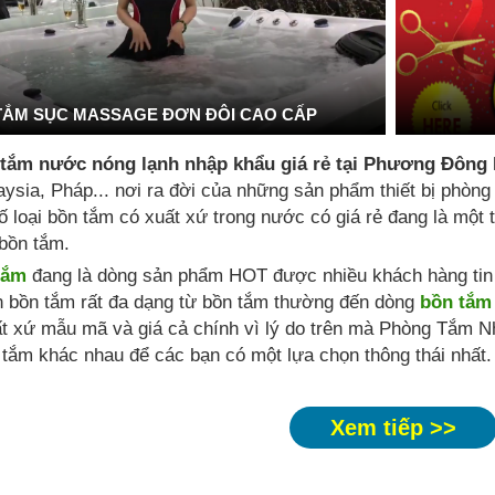
TẮM SỤC MASSAGE ĐƠN ĐÔI CAO CẤP
 tắm nước nóng lạnh nhập khẩu giá rẻ tại Phương Đông
ysia, Pháp... nơi ra đời của những sản phẩm thiết bị phòng
ố loại bồn tắm có xuất xứ trong nước có giá rẻ đang là mộ
bồn tắm.
tắm
đang là dòng sản phẩm HOT được nhiều khách hàng tin t
n bồn tắm rất đa dạng từ bồn tắm thường đến dòng
bồn tắm
t xứ mẫu mã và giá cả chính vì lý do trên mà Phòng Tắm N
tắm khác nhau để các bạn có một lựa chọn thông thái nhất.
Xem tiếp >>