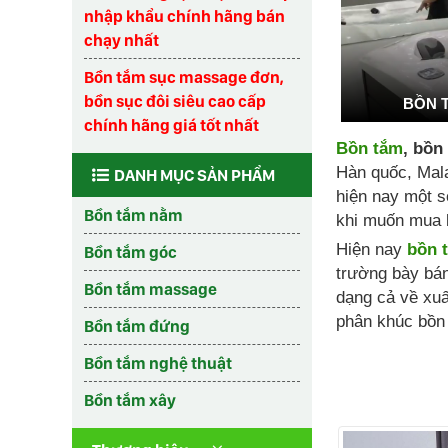
nhập khẩu chính hãng bán
chạy nhất
Bồn tắm sục massage đơn,
bồn sục đôi siêu cao cấp
BỒN 
chính hãng giá tốt nhất
Bồn tắm
, bồn
Hàn quốc, Mala
DANH MỤC SẢN PHẨM
hiện nay một s
Bồn tắm nằm
khi muốn mua 
Hiện nay
bồn 
Bồn tắm góc
trường bày bá
Bồn tắm massage
dạng cả về xuấ
phân khúc bồn 
Bồn tắm đứng
Bồn tắm nghệ thuật
Bồn tắm xây