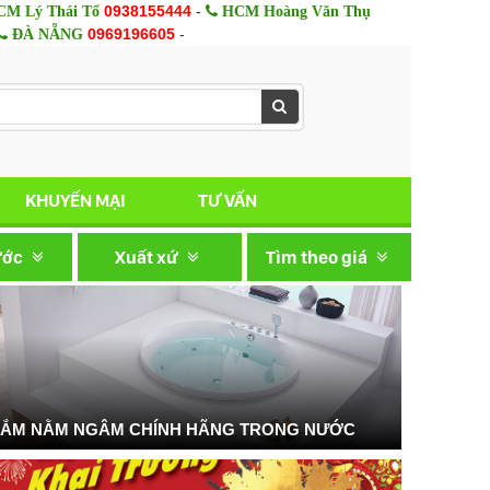
0938155444
-
M Lý Thái Tổ
HCM Hoàng Văn Thụ
0969196605
-
ĐÀ NẴNG
KHUYẾN MẠI
TƯ VẤN
ước
Xuất xứ
Tìm theo giá
TẮM NẰM NGÂM CHÍNH HÃNG TRONG NƯỚC