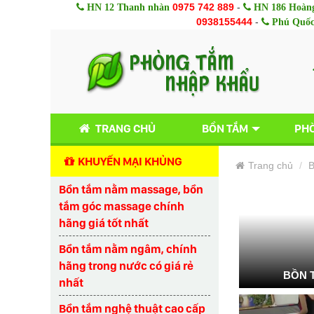
0975 742 889
-
HN 12 Thanh nhàn
HN 186 Hoàng
0938155444
-
Phú Quố
TRANG CHỦ
BỒN TẮM
PHÒ
KHUYẾN MẠI KHỦNG
Trang chủ
B
Bồn tắm nằm massage, bồn
tắm góc massage chính
hãng giá tốt nhất
Bồn tắm nằm ngâm, chính
hãng trong nước có giá rẻ
BỒN 
nhất
Bồn tắm nghệ thuật cao cấp