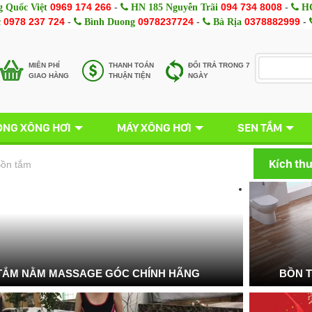
0969 174 266
-
094 734 8008
-
 Quốc Việt
HN 185 Nguyễn Trãi
HC
0978 237 724
-
0978237724
-
0378882999
-
c
Bình Duong
Bà Rịa
MIÊN PHÍ
THANH TOÁN
ĐỔI TRẢ TRONG 7
GIAO HÀNG
THUẬN TIỆN
NGÀY
NG XÔNG HƠI
MÁY XÔNG HƠI
SEN TẮM
Kích th
ồn tắm
TẮM NẰM MASSAGE GÓC CHÍNH HÃNG
BỒN 