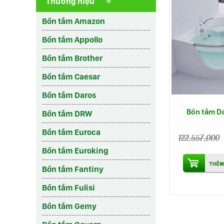
Thương hiệu
Bồn tắm Amazon
Bồn tắm Appollo
Bồn tắm Brother
Bồn tắm Caesar
Bồn tắm Daros
Bồn tắm D
Bồn tắm DRW
Bồn tắm Euroca
122.557,000
Bồn tắm Euroking
Bồn tắm Fantiny
Bồn tắm Fulisi
Bồn tắm Gemy