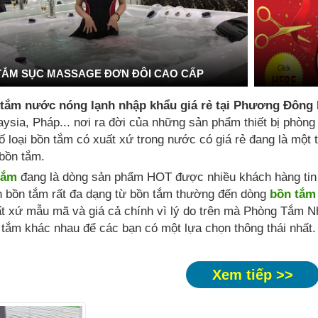
TẮM SỤC MASSAGE ĐƠN ĐÔI CAO CẤP
 tắm nước nóng lạnh nhập khẩu giá rẻ tại Phương Đông
ysia, Pháp... nơi ra đời của những sản phẩm thiết bị phòng
ố loại bồn tắm có xuất xứ trong nước có giá rẻ đang là mộ
bồn tắm.
tắm
đang là dòng sản phẩm HOT được nhiều khách hàng tin t
n bồn tắm rất đa dạng từ bồn tắm thường đến dòng
bồn tắm
t xứ mẫu mã và giá cả chính vì lý do trên mà Phòng Tắm N
tắm khác nhau để các bạn có một lựa chọn thông thái nhất.
Xem tiếp >>