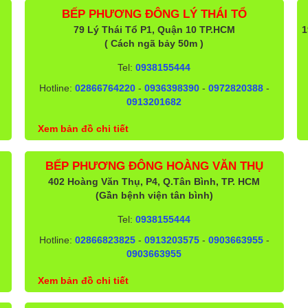
BẾP PHƯƠNG ĐÔNG LÝ THÁI TỔ
79 Lý Thái Tổ P1, Quận 10 TP.HCM
1
( Cách ngã bảy 50m )
Tel:
0938155444
Hotline:
02866764220
-
0936398390
-
0972820388
-
0913201682
Xem bản đồ chi tiết
BẾP PHƯƠNG ĐÔNG HOÀNG VĂN THỤ
402 Hoàng Văn Thụ, P4, Q.Tân Bình, TP. HCM
(Gần bệnh viện tân bình)
Tel:
0938155444
Hotline:
02866823825
-
0913203575
-
0903663955
-
0903663955
Xem bản đồ chi tiết