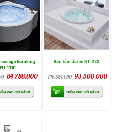
massage Euroking
Bồn tắm Daros HT-223
EU-1310
84.788,000
93.500,000
00
146.624,000