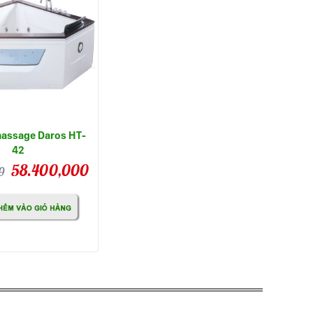
assage Daros HT-
42
58.400,000
0