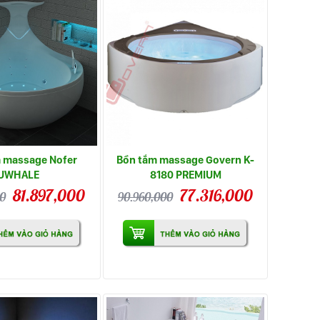
 massage Nofer
Bồn tắm massage Govern K-
UWHALE
8180 PREMIUM
81.897,000
77.316,000
00
90.960,000