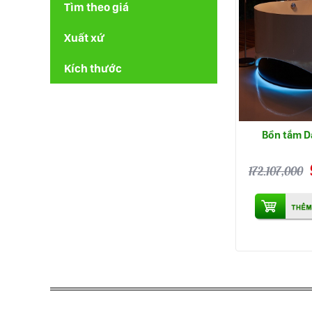
Tìm theo giá
Xuất xứ
Kích thước
Bồn tắm D
172.107,000