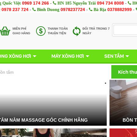
0969 174 266
-
094 734 8008
-
 Quốc Việt
HN 185 Nguyễn Trãi
HC
0978 237 724
-
0978237724
-
0378882999
-
c
Bình Duong
Bà Rịa
MIÊN PHÍ
THANH TOÁN
ĐỔI TRẢ TRONG 7
GIAO HÀNG
THUẬN TIỆN
NGÀY
NG XÔNG HƠI
MÁY XÔNG HƠI
SEN TẮM
Kích th
ồn tắm
TẮM NẰM MASSAGE GÓC CHÍNH HÃNG
BỒN 