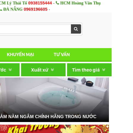
0938155444
-
M Lý Thái Tổ
HCM Hoàng Văn Thụ
0969196605
-
ĐÀ NẴNG
KHUYẾN MẠI
TƯ VẤN
ước
Xuất xứ
Tìm theo giá
TẮM NẰM NGÂM CHÍNH HÃNG TRONG NƯỚC