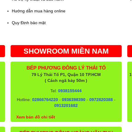
Hướng dẫn mua hàng online
Quy Định bảo mật
SHOWROOM MIỀN NAM
BẾP PHƯƠNG ĐÔNG LÝ THÁI TỔ
79 Lý Thái Tổ P1, Quận 10 TP.HCM
1
( Cách ngã bảy 50m )
Tel:
0938155444
Hotline:
02866764220
-
0936398390
-
0972820388
-
0913201682
Xem bản đồ chi tiết