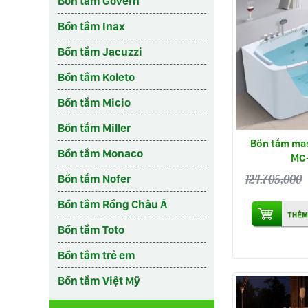
Bồn tắm Govern
Bồn tắm Inax
Bồn tắm Jacuzzi
Bồn tắm Koleto
Bồn tắm Micio
Bồn tắm Miller
Bồn tắm ma
Bồn tắm Monaco
MC
124.705,000
Bồn tắm Nofer
Bồn tắm Rồng Châu Á
Bồn tắm Toto
Bồn tắm trẻ em
Bồn tắm Việt Mỹ