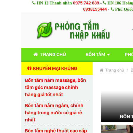
0975 742 889
-
HN 12 Thanh nhàn
HN 186 Hoàng
0938155444
-
Phú Quố
TRANG CHỦ
BỒN TẮM
PHÒ
KHUYẾN MẠI KHỦNG
Trang chủ
B
Bồn tắm nằm massage, bồn
tắm góc massage chính
hãng giá tốt nhất
Bồn tắm nằm ngâm, chính
hãng trong nước có giá rẻ
BỒN 
nhất
Bồn tắm nghệ thuật cao cấp