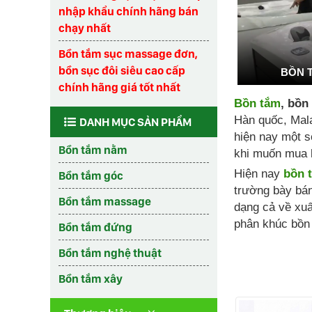
nhập khẩu chính hãng bán
chạy nhất
Bồn tắm sục massage đơn,
bồn sục đôi siêu cao cấp
BỒN 
chính hãng giá tốt nhất
Bồn tắm
, bồn
Hàn quốc, Mala
DANH MỤC SẢN PHẨM
hiện nay một s
Bồn tắm nằm
khi muốn mua 
Hiện nay
bồn 
Bồn tắm góc
trường bày bá
Bồn tắm massage
dạng cả về xuấ
phân khúc bồn 
Bồn tắm đứng
Bồn tắm nghệ thuật
Bồn tắm xây