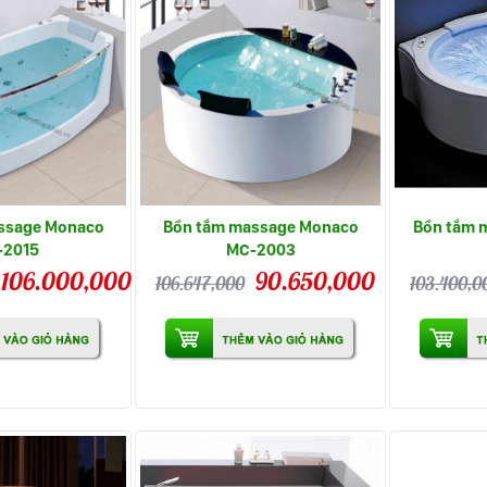
ssage Monaco
Bồn tắm massage Monaco
Bồn tắm 
-2015
MC-2003
106.000,000
90.650,000
106.647,000
103.400,0