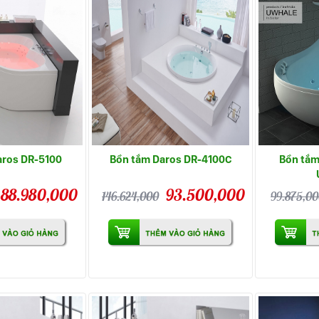
aros DR-5100
Bồn tắm Daros DR-4100C
Bồn tắm
88.980,000
93.500,000
146.624,000
99.875,0