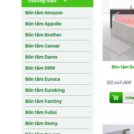
Thương hiệu
Bồn tắm Amazon
Bồn tắm Appollo
Bồn tắm Brother
Bồn tắm Caesar
Bồn tắm Daros
Bồn tắm D
Bồn tắm DRW
Bồn tắm Euroca
122.557,000
Bồn tắm Euroking
Bồn tắm Fantiny
Bồn tắm Fulisi
Bồn tắm Gemy