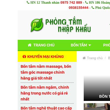
0975 742 889
-
HN 12 Thanh nhàn
HN 186 Hoàng
0938155444
-
Phú Quố
TRANG CHỦ
BỒN TẮM
PHÒ
KHUYẾN MẠI KHỦNG
Trang chủ
B
Bồn tắm nằm massage, bồn
tắm góc massage chính
hãng giá tốt nhất
Bồn tắm nằm ngâm, chính
hãng trong nước có giá rẻ
BỒN 
nhất
Bồn tắm nghệ thuật cao cấp