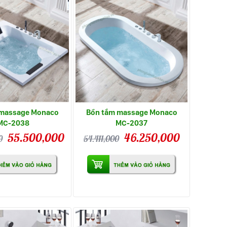
 massage Monaco
Bồn tắm massage Monaco
MC-2038
MC-2037
55.500,000
46.250,000
0
54.411,000