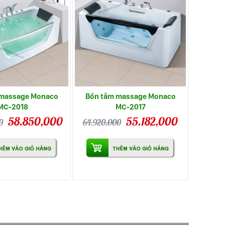
 massage Monaco
Bồn tắm massage Monaco
MC-2018
MC-2017
58.850,000
55.182,000
0
64.920,000