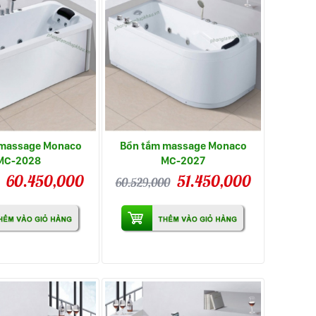
 massage Monaco
Bồn tắm massage Monaco
MC-2028
MC-2027
60.450,000
51.450,000
60.529,000