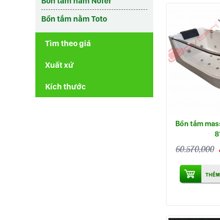
Bồn tắm nằm Nofer
Bồn tắm nằm Toto
Tìm theo giá
Xuất xứ
Kích thước
Bồn tắm mas
8
60.570,000