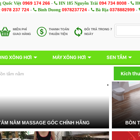
0969 174 266
-
094 734 8008
-
 Quốc Việt
HN 185 Nguyễn Trãi
HC
0978 237 724
-
0978237724
-
0378882999
-
c
Bình Duong
Bà Rịa
MIÊN PHÍ
THANH TOÁN
ĐỔI TRẢ TRONG 7
GIAO HÀNG
THUẬN TIỆN
NGÀY
NG XÔNG HƠI
MÁY XÔNG HƠI
SEN TẮM
Kích th
ồn tắm nằm
TẮM NẰM MASSAGE GÓC CHÍNH HÃNG
BỒN 