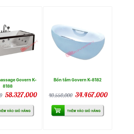
assage Govern K-
Bồn tắm Govern K-8182
8188
58.327,000
34.467,000
0
40.550,000