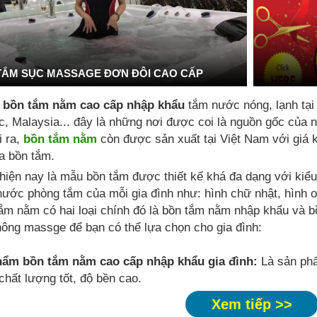
TẮM SỤC MASSAGE ĐƠN ĐÔI CAO CẤP
 bồn tắm nằm cao cấp nhập khẩu
tắm nước nóng, lạnh tạ
, Malaysia... đây là những nơi được coi là nguồn gốc của
i ra,
bồn tắm nằm
còn được sản xuất tại Việt Nam với giá 
 bồn tắm.
hiện nay là mẫu bồn tắm được thiết kế khá đa dạng với kiể
hước phòng tắm của mỗi gia đình như: hình chữ nhật, hình ov
ắm nằm có hai loại chính đó là bồn tắm nằm nhập khẩu và b
ông massge để bạn có thể lựa chọn cho gia đình:
hẩm bồn tắm nằm cao cấp nhập khẩu gia đình:
Là sản phẩ
chất lượng tốt, độ bền cao.
Xem tiếp >>