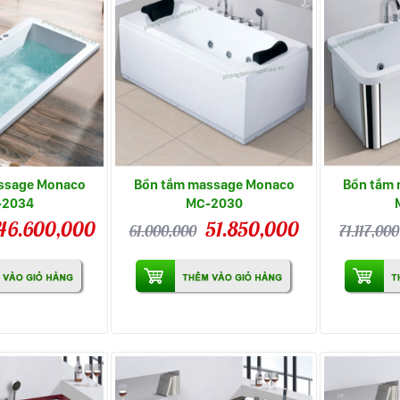
ssage Monaco
Bồn tắm massage Monaco
Bồn tắm
-2034
MC-2030
46.600,000
51.850,000
61.000,000
71.117,000