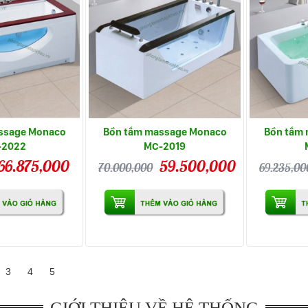
ssage Monaco
Bồn tắm massage Monaco
Bồn tắm
-2022
MC-2019
66.875,000
59.500,000
70.000,000
69.235,00
3
4
5