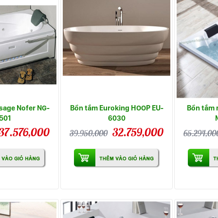
sage Nofer NG-
Bồn tắm Euroking HOOP EU-
Bồn tắm
501
6030
37.576,000
32.759,000
39.950,000
65.294,00