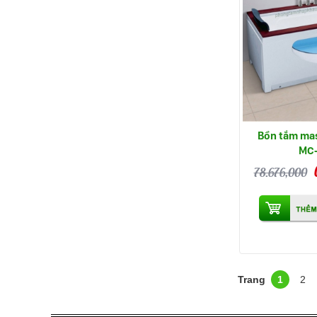
Bồn tắm ma
MC
78.676,000
1
2