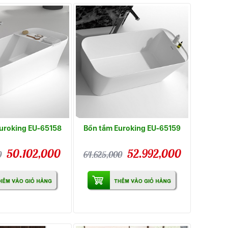
uroking EU-65158
Bồn tắm Euroking EU-65159
50.102,000
52.992,000
0
64.625,000