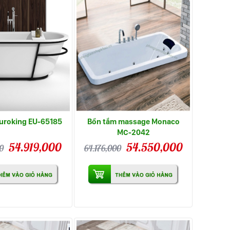
uroking EU-65185
Bồn tắm massage Monaco
MC-2042
54.919,000
54.550,000
0
64.176,000