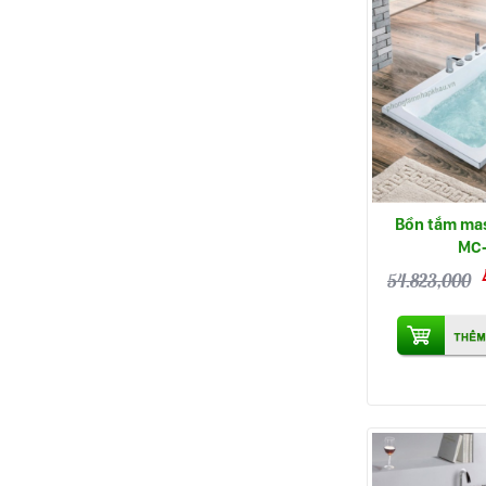
Bồn tắm ma
MC
54.823,000