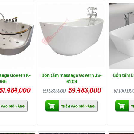
sage Govern K-
Bồn tắm massage Govern JS-
Bồn tắm E
165
6209
51.484,000
59.483,000
69.980,000
61.100,00