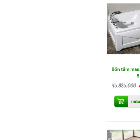
Bồn tắm mas
5
45.825,000