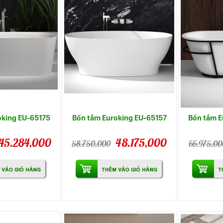
oking EU-65175
Bồn tắm Euroking EU-65157
Bồn tắm E
45.284,000
48.175,000
58.750,000
66.975,00