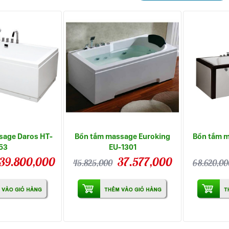
sage Daros HT-
Bồn tắm massage Euroking
Bồn tắm m
53
EU-1301
39.800,000
37.577,000
45.825,000
68.620,00