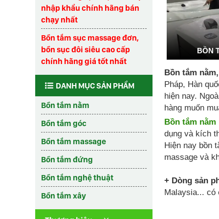
nhập khẩu chính hãng bán
chạy nhất
Bồn tắm sục massage đơn,
bồn sục đôi siêu cao cấp
BỒN 
chính hãng giá tốt nhất
Bồn tắm nằm,
Pháp, Hàn quốc
DANH MỤC SẢN PHẨM
hiện nay. Ngoà
Bồn tắm nằm
hàng muốn mua
Bồn tắm nằm
Bồn tắm góc
dụng và kích t
Bồn tắm massage
Hiện nay bồn t
massage và kh
Bồn tắm đứng
Bồn tắm nghệ thuật
+ Dòng sản p
Malaysia... có 
Bồn tắm xây