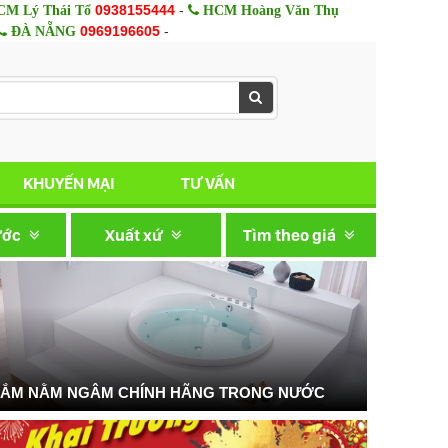
0938155444
-
M Lý Thái Tổ
HCM Hoàng Văn Thụ
0969196605
-
ĐÀ NẴNG
KHUYẾN MẠI
TƯ VẤN
ước
Xuất xứ
Tìm theo giá
TẮM NẰM NGÂM CHÍNH HÃNG TRONG NƯỚC