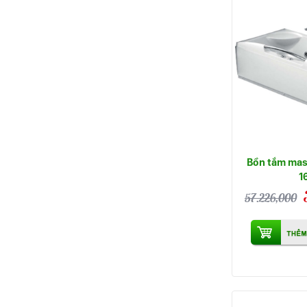
Bồn tắm mas
1
57.226,000