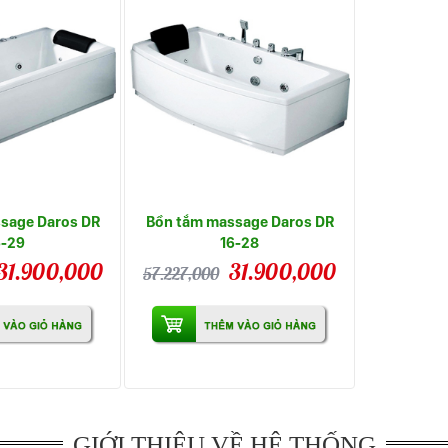
sage Daros DR
Bồn tắm massage Daros DR
6-29
16-28
31.900,000
31.900,000
57.227,000