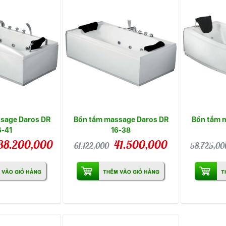
sage Daros DR
Bồn tắm massage Daros DR
Bồn tắm 
6-41
16-38
38.200,000
41.500,000
61.122,000
58.725,00