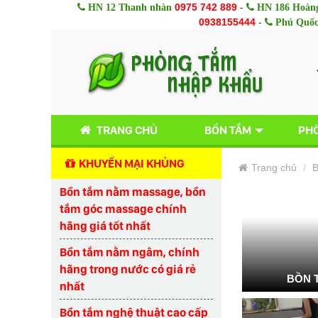
0975 742 889
-
HN 12 Thanh nhàn
HN 186 Hoàng
0938155444
-
Phú Quố
TRANG CHỦ
BỒN TẮM
PHÒ
KHUYẾN MẠI KHỦNG
Trang chủ
B
Bồn tắm nằm massage, bồn
tắm góc massage chính
hãng giá tốt nhất
Bồn tắm nằm ngâm, chính
hãng trong nước có giá rẻ
BỒN 
nhất
Bồn tắm nghệ thuật cao cấp