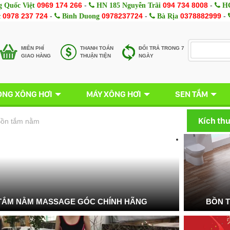
0969 174 266
-
094 734 8008
-
 Quốc Việt
HN 185 Nguyễn Trãi
HC
0978 237 724
-
0978237724
-
0378882999
-
c
Bình Duong
Bà Rịa
MIÊN PHÍ
THANH TOÁN
ĐỔI TRẢ TRONG 7
GIAO HÀNG
THUẬN TIỆN
NGÀY
NG XÔNG HƠI
MÁY XÔNG HƠI
SEN TẮM
Kích th
ồn tắm nằm
TẮM NẰM MASSAGE GÓC CHÍNH HÃNG
BỒN 