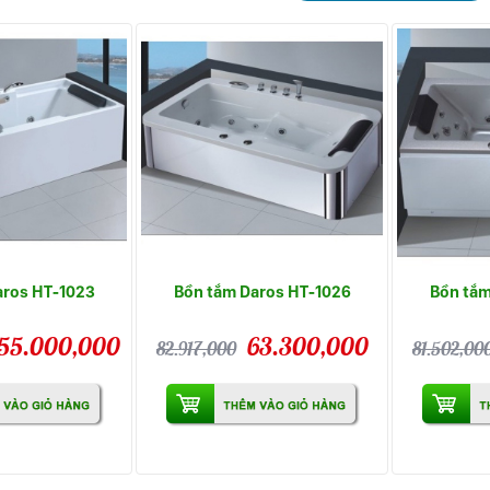
aros HT-1023
Bồn tắm Daros HT-1026
Bồn tắm
55.000,000
63.300,000
82.917,000
81.502,00