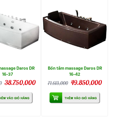
massage Daros DR
Bồn tắm massage Daros DR
16-37
16-42
38.750,000
49.850,000
0
71.613,000