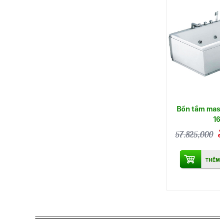
Bồn tắm mas
1
57.825,000