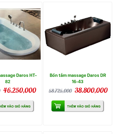
assage Daros HT-
Bồn tắm massage Daros DR
82
16-43
46.250,000
38.800,000
0
58.725,000