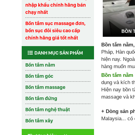
nhập khẩu chính hãng bán
chạy nhất
Bồn tắm sục massage đơn,
bồn sục đôi siêu cao cấp
BỒN 
chính hãng giá tốt nhất
Bồn tắm nằm,
Pháp, Hàn quốc
DANH MỤC SẢN PHẨM
hiện nay. Ngoà
Bồn tắm nằm
hàng muốn mua
Bồn tắm nằm
Bồn tắm góc
dụng và kích t
Bồn tắm massage
Hiện nay bồn t
massage và kh
Bồn tắm đứng
Bồn tắm nghệ thuật
+ Dòng sản p
Malaysia... có 
Bồn tắm xây