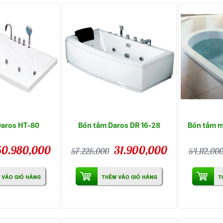
Daros HT-80
Bồn tắm Daros DR 16-28
Bồn tắm m
50.980,000
31.900,000
57.226,000
54.112,00