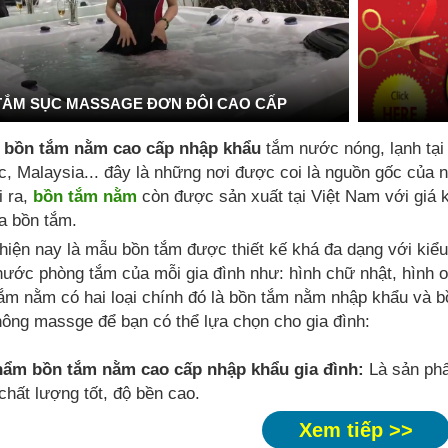
TẮM SỤC MASSAGE ĐƠN ĐÔI CAO CẤP
 bồn tắm nằm cao cấp nhập khẩu
tắm nước nóng, lạnh tạ
, Malaysia... đây là những nơi được coi là nguồn gốc của
i ra,
bồn tắm nằm
còn được sản xuất tại Việt Nam với giá 
 bồn tắm.
hiện nay là mẫu bồn tắm được thiết kế khá đa dạng với kiể
hước phòng tắm của mỗi gia đình như: hình chữ nhật, hình ov
ắm nằm có hai loại chính đó là bồn tắm nằm nhập khẩu và b
ông massge để bạn có thể lựa chọn cho gia đình:
hẩm bồn tắm nằm cao cấp nhập khẩu gia đình:
Là sản phẩ
chất lượng tốt, độ bền cao.
Xem tiếp >>