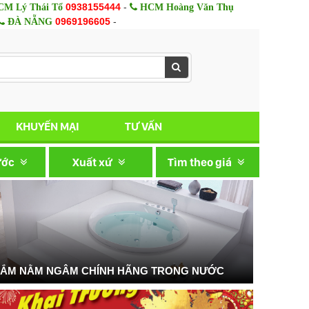
0938155444
-
M Lý Thái Tổ
HCM Hoàng Văn Thụ
0969196605
-
ĐÀ NẴNG
KHUYẾN MẠI
TƯ VẤN
ước
Xuất xứ
Tìm theo giá
TẮM NẰM NGÂM CHÍNH HÃNG TRONG NƯỚC