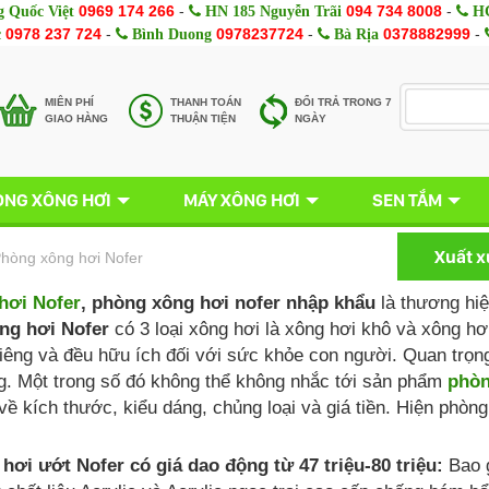
0969 174 266
-
094 734 8008
-
 Quốc Việt
HN 185 Nguyễn Trãi
HC
0978 237 724
-
0978237724
-
0378882999
-
c
Bình Duong
Bà Rịa
MIÊN PHÍ
THANH TOÁN
ĐỔI TRẢ TRONG 7
GIAO HÀNG
THUẬN TIỆN
NGÀY
NG XÔNG HƠI
MÁY XÔNG HƠI
SEN TẮM
Xuất 
hòng xông hơi Nofer
hơi Nofer
, phòng xông hơi nofer nhập khẩu
là thương hiệ
ng hơi Nofer
có 3 loại xông hơi là xông hơi khô và xông hơ
iêng và đều hữu ích đối với sức khỏe con người. Quan trọn
g. Một trong số đó không thể không nhắc tới sản phẩm
phòn
về kích thước, kiểu dáng, chủng loại và giá tiền. Hiện phòn
hơi ướt Nofer có giá dao động từ 47 triệu-80 triệu:
Bao g