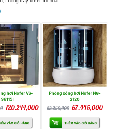
n, chống trầy xước tốt nhất.
ng hơi Nofer VS-
Phòng xông hơi Nofer NG-
96115I
2120
120.244,000
67.445,000
00
82.250,000