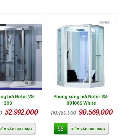
ng hơi Nofer VS-
Phòng xông hơi Nofer VS-
203
89106S White
52.992,000
90.569,000
0
110.450,000