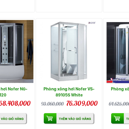
hơi Nofer NG-
Phòng xông hơi Nofer VS-
Phòng xô
120
89105S White
68.408,000
76.309,000
93.060,000
64.625,00