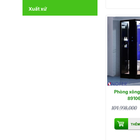
Xuất xứ
Phòng xông 
89106
104.998,000