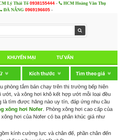
0938155444
-
M Lý Thái Tổ
HCM Hoàng Văn Thụ
0969196605
-
ĐÀ NẴNG
KHUYẾN MẠI
TƯ VẤN
xứ
Kích thước
Tìm theo giá
u phòng tắm bán chạy trên thị trường bếp hiện
i ướt, và xông hơi khô kết hợp ướt mỗi loại đều
g là tìm được hãng nào uy tín, đáp ứng nhu cầu
g xông hơi Nofer
. Phòng xông hơi cao cấp của
g xông hơi của Nofer có ba phân khúc giá như
ồm kính cường lực và chân đế, phần chân đến