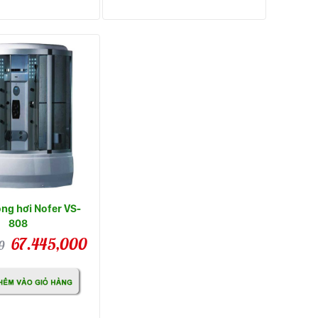
ng hơi Nofer VS-
808
67.445,000
0