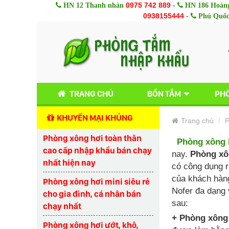
0975 742 889
-
HN 12 Thanh nhàn
HN 186 Hoàng
0938155444
-
Phú Quố
TRANG CHỦ
BỒN TẮM
PHÒ
KHUYẾN MẠI KHỦNG
Trang chủ
P
Phòng xông hơi toàn thân
Phòng xông 
cao cấp nhập khẩu bán chạy
nay.
Phòng xô
nhất hiện nay
có công dụng r
của khách hàn
Phòng xông hơi mini siêu rẻ
Nofer đa dạng 
cho gia đình, cá nhân bán
sau:
chạy nhất
+ Phòng xông 
Phòng xông hơi ướt, khô,