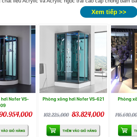
chất liệu Acrylic và Acrylic ngọc trai cao cấp chống bám bẩ
Xem tiếp >>
hơi Nofer VS-
Phòng xông hơi Nofer VS-621
Phòng xô
609
90.954,000
83.824,000
102.225,000
146.640,0