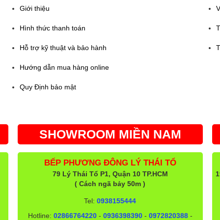
Giới thiệu
V
Hình thức thanh toán
T
Hỗ trợ kỹ thuật và bảo hành
T
Hướng dẫn mua hàng online
Quy Định bảo mật
SHOWROOM MIỀN NAM
BẾP PHƯƠNG ĐÔNG LÝ THÁI TỔ
79 Lý Thái Tổ P1, Quận 10 TP.HCM
1
( Cách ngã bảy 50m )
Tel:
0938155444
Hotline:
02866764220
-
0936398390
-
0972820388
-