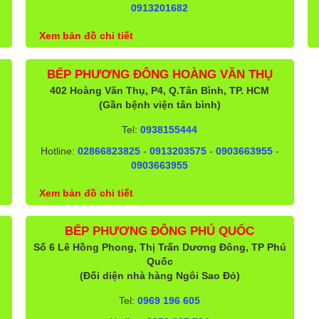
0913201682
Xem bản đồ chi tiết
BẾP PHƯƠNG ĐÔNG HOÀNG VĂN THỤ
402 Hoàng Văn Thụ, P4, Q.Tân Bình, TP. HCM
(Gần bệnh viện tân bình)
Tel:
0938155444
Hotline:
02866823825
-
0913203575
-
0903663955
-
0903663955
Xem bản đồ chi tiết
BẾP PHƯƠNG ĐÔNG PHÚ QUỐC
Số 6 Lê Hồng Phong, Thị Trấn Dương Đông, TP Phú
Quốc
(Đối diện nhà hàng Ngôi Sao Đỏ)
Tel:
0969 196 605