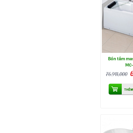
Bồn tắm ma
MC
76.941,000