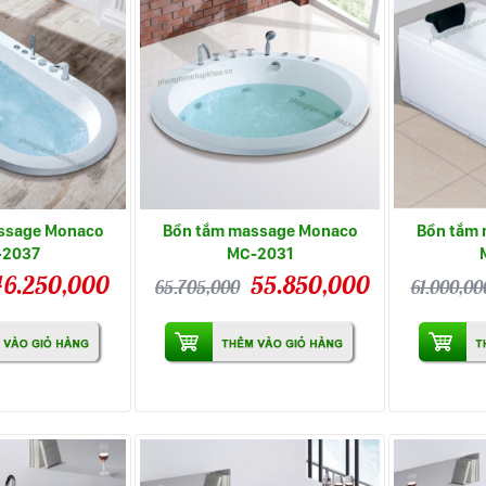
ssage Monaco
Bồn tắm massage Monaco
Bồn tắm
-2037
MC-2031
46.250,000
55.850,000
65.705,000
61.000,00