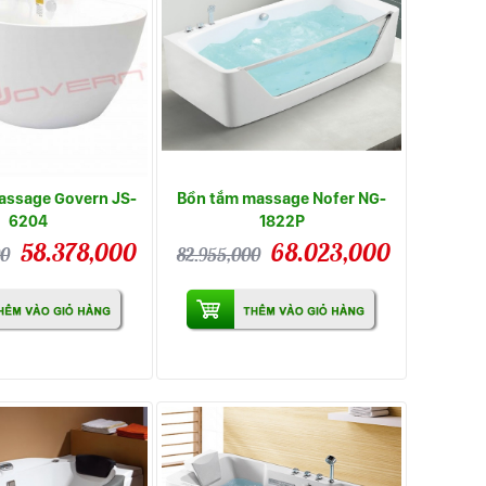
assage Govern JS-
Bồn tắm massage Nofer NG-
6204
1822P
58.378,000
68.023,000
00
82.955,000