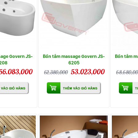
age Govern JS-
Bồn tắm massage Govern JS-
Bồn tắm m
208
6205
56.083,000
53.023,000
62.380,000
68.680,0