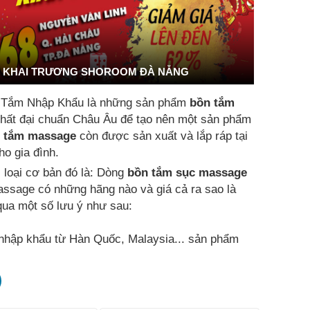
KHAI TRƯƠNG SHOROOM ĐÀ NẴNG
 Tắm Nhập Khẩu là những sản phẩm
bồn tắm
t nhất đại chuẩn Châu Âu để tạo nên một sản phẩm
 tắm massage
còn được sản xuất và lắp ráp tại
o gia đình.
i loại cơ bản đó là: Dòng
bồn tắm sục massage
assage có những hãng nào và giá cả ra sao là
ua một số lưu ý như sau:
hập khẩu từ Hàn Quốc, Malaysia... sản phẩm