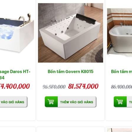
sage Daros HT-
Bồn tắm Govern K8015
Bồn tắm m
34
74.400,000
81.574,000
95.970,000
86.400,00