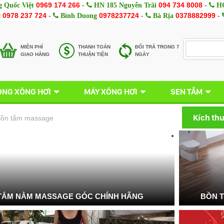
0969 174 266
-
094 734 8008
-
 Quốc Việt
HN 185 Nguyễn Trãi
HC
0978 237 724
-
0978237724
-
0378882999
-
c
Bình Duong
Bà Rịa
MIÊN PHÍ
THANH TOÁN
ĐỔI TRẢ TRONG 7
GIAO HÀNG
THUẬN TIỆN
NGÀY
NG XÔNG HƠI
MÁY XÔNG HƠI
SEN TẮM
Kích th
ồn tắm massage
TẮM NẰM MASSAGE GÓC CHÍNH HÃNG
BỒN 