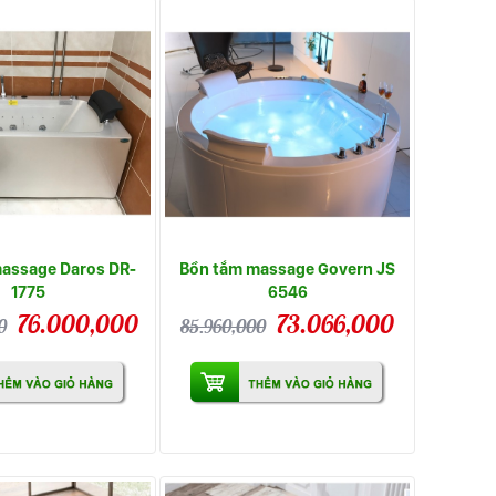
assage Daros DR-
Bồn tắm massage Govern JS
1775
6546
76.000,000
73.066,000
0
85.960,000