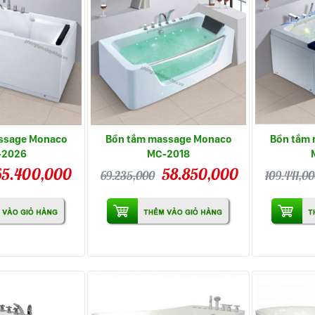
ssage Monaco
Bồn tắm massage Monaco
Bồn tắm
-2026
MC-2018
65.400,000
58.850,000
69.235,000
109.441,0