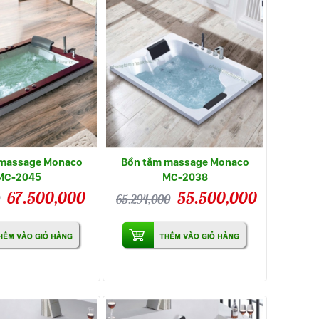
 massage Monaco
Bồn tắm massage Monaco
MC-2045
MC-2038
67.500,000
55.500,000
65.294,000