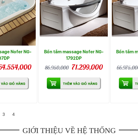
sage Nofer NG-
Bồn tắm massage Nofer NG-
Bồn tắm m
07DP
1792DP
64.554,000
71.299,000
86.950,000
66.975,00
3
4