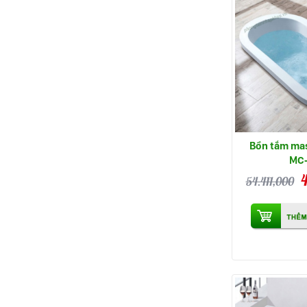
Bồn tắm ma
MC
54.411,000