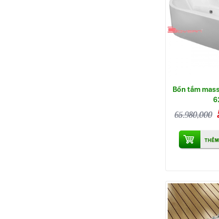
Bồn tắm mass
6
65.980,000