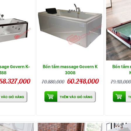
sage Govern K-
Bồn tắm massage Govern K
Bồn tắm
188
3008
58.327,000
60.248,000
70.880,000
79.411,000