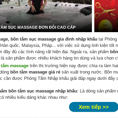
TẮM SỤC MASSAGE ĐƠN ĐÔI CAO CẤP
age, bồn tắm sục massage gia đình nhập khẩu
tại Phòng
 Hàn quốc, Malaysia, Pháp... với việc sử dụng linh kiện tố
i đầy đủ các tính năng rất hiện đại. Ngoài ra, sản phẩm
bồn
là sản phẩm được nhiều khách hàng tin dùng và lựa chọn ch
 tắm massage
trên thị trường hiện nay được chia ra làm ha
dòng
bồn tắm massage giá rẻ
sản xuất trong nước. Bồn m
c cần được Phòng Tắm Nhập khẩu giải đáp ngay dưới đây q
hẩm bồn tắm sục massage nhập khẩu:
Là dòng sản phẩm n
 có nhiều kiểu dáng khác nhau như:
Xem tiếp >>