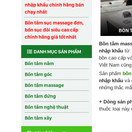
nhập khẩu chính hãng bán
chạy nhất
Bồn tắm sục massage đơn,
bồn sục đôi siêu cao cấp
BỒN 
chính hãng giá tốt nhất
Bồn tắm mass
nhập khẩu
từ:
DANH MỤC SẢN PHẨM
bồn cao cấp vớ
Bồn tắm nằm
Việt Nam cũng 
Sản phẩm
bồn
Bồn tắm góc
nhập khẩu
và 
Bồn tắm massage
những thắc mắ
Bồn tắm đứng
+ Dòng sản p
Bồn tắm nghệ thuật
thuộc loại này
Bồn tắm xây