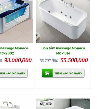
 massage Monaco
Bồn tắm massage Monaco
MC-2002
MC-1014
93.000,000
55.500,000
00
65.294,000