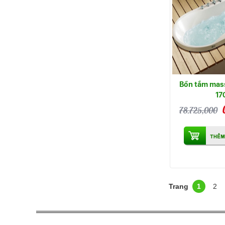
Bồn tắm mas
17
78.725,000
1
2