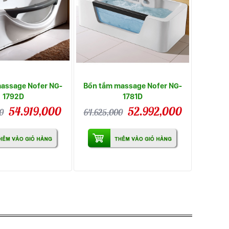
assage Nofer NG-
Bồn tắm massage Nofer NG-
1792D
1781D
54.919,000
52.992,000
0
64.625,000