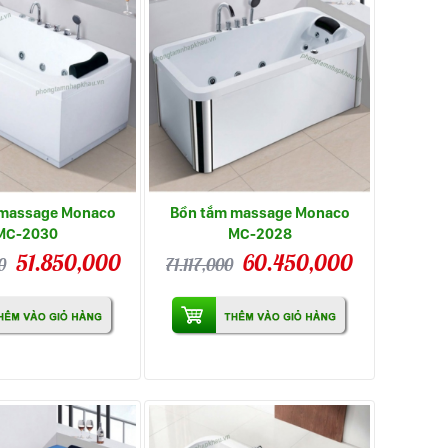
 massage Monaco
Bồn tắm massage Monaco
MC-2030
MC-2028
51.850,000
60.450,000
0
71.117,000