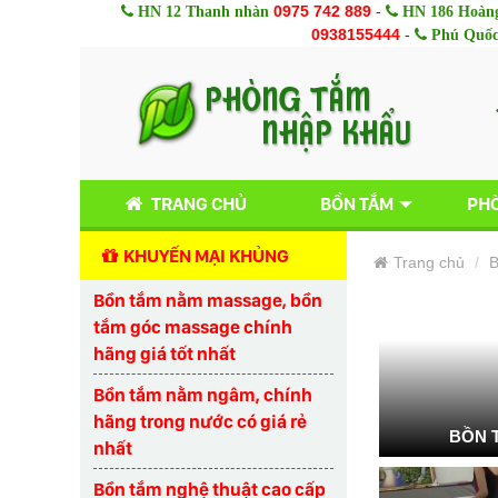
0975 742 889
-
HN 12 Thanh nhàn
HN 186 Hoàng
0938155444
-
Phú Quố
TRANG CHỦ
BỒN TẮM
PHÒ
KHUYẾN MẠI KHỦNG
Trang chủ
B
Bồn tắm nằm massage, bồn
tắm góc massage chính
hãng giá tốt nhất
Bồn tắm nằm ngâm, chính
hãng trong nước có giá rẻ
BỒN 
nhất
Bồn tắm nghệ thuật cao cấp