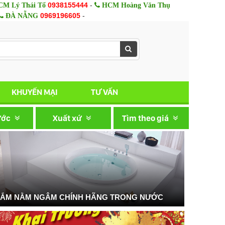
0938155444
-
M Lý Thái Tổ
HCM Hoàng Văn Thụ
0969196605
-
ĐÀ NẴNG
KHUYẾN MẠI
TƯ VẤN
ước
Xuất xứ
Tìm theo giá
TẮM NẰM NGÂM CHÍNH HÃNG TRONG NƯỚC