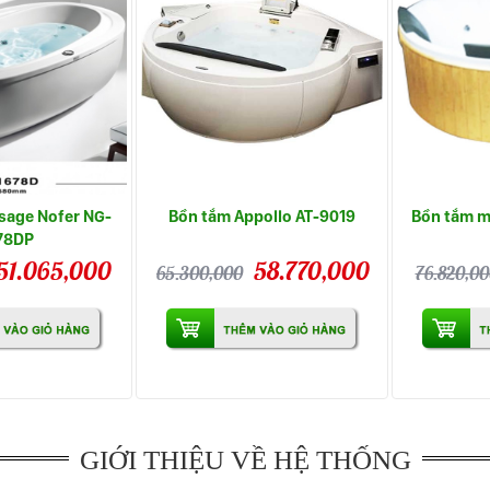
sage Nofer NG-
Bồn tắm Appollo AT-9019
Bồn tắm m
78DP
51.065,000
58.770,000
65.300,000
76.820,00