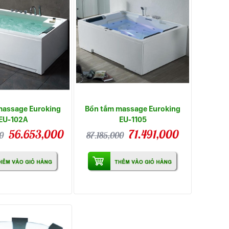
massage Euroking
Bồn tắm massage Euroking
EU-102A
EU-1105
56.653,000
71.491,000
0
87.185,000