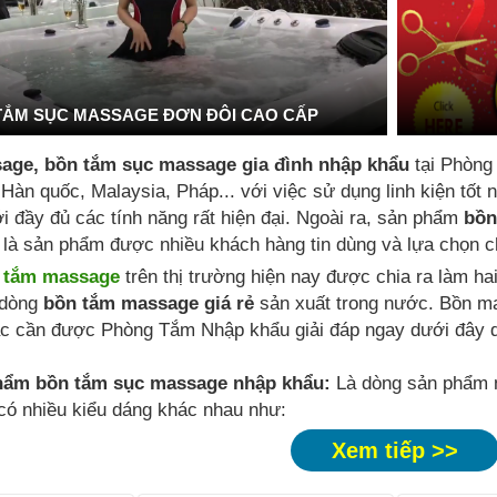
TẮM SỤC MASSAGE ĐƠN ĐÔI CAO CẤP
age, bồn tắm sục massage gia đình nhập khẩu
tại Phòng
 Hàn quốc, Malaysia, Pháp... với việc sử dụng linh kiện tố
i đầy đủ các tính năng rất hiện đại. Ngoài ra, sản phẩm
bồn
là sản phẩm được nhiều khách hàng tin dùng và lựa chọn ch
 tắm massage
trên thị trường hiện nay được chia ra làm ha
dòng
bồn tắm massage giá rẻ
sản xuất trong nước. Bồn m
c cần được Phòng Tắm Nhập khẩu giải đáp ngay dưới đây q
hẩm bồn tắm sục massage nhập khẩu:
Là dòng sản phẩm n
 có nhiều kiểu dáng khác nhau như:
Xem tiếp >>