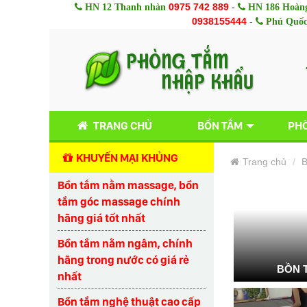
0975 742 889
-
HN 12 Thanh nhàn
HN 186 Hoàng
0938155444
-
Phú Quố
TRANG CHỦ
BỒN TẮM
PHÒ
KHUYẾN MẠI KHỦNG
Trang chủ
B
Bồn tắm nằm massage, bồn
tắm góc massage chính
hãng giá tốt nhất
Bồn tắm nằm ngâm, chính
hãng trong nước có giá rẻ
BỒN 
nhất
Bồn tắm nghệ thuật cao cấp