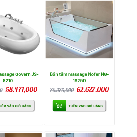
assage Govern JS-
Bồn tắm massage Nofer NG-
6210
1825D
58.471,000
62.627,000
0
76.375,000