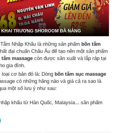
KHAI TRƯƠNG SHOROOM ĐÀ NẴNG
 Tắm Nhập Khẩu là những sản phẩm
bồn tắm
t nhất đại chuẩn Châu Âu để tạo nên một sản phẩm
 tắm massage
còn được sản xuất và lắp ráp tại
o gia đình.
i loại cơ bản đó là: Dòng
bồn tắm sục massage
assage có những hãng nào và giá cả ra sao là
ua một số lưu ý như sau:
hập khẩu từ Hàn Quốc, Malaysia... sản phẩm