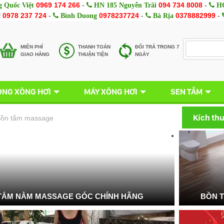
0969 174 266
-
094 734 8008
-
 Quốc Việt
HN 185 Nguyễn Trãi
HC
0978 237 724
-
0978237724
-
0378882999
-
c
Bình Duong
Bà Rịa
MIÊN PHÍ
THANH TOÁN
ĐỔI TRẢ TRONG 7
GIAO HÀNG
THUẬN TIỆN
NGÀY
NG XÔNG HƠI
MÁY XÔNG HƠI
SEN TẮM
Kích th
ồn tắm massage
TẮM NẰM MASSAGE GÓC CHÍNH HÃNG
BỒN 