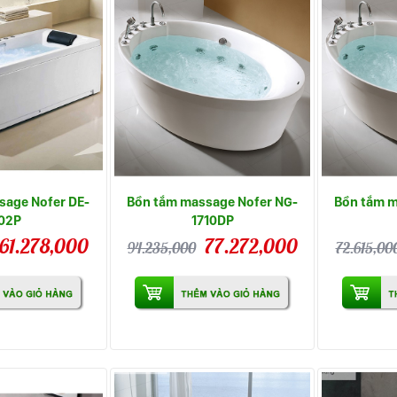
sage Nofer DE-
Bồn tắm massage Nofer NG-
Bồn tắm m
02P
1710DP
61.278,000
77.272,000
94.235,000
72.615,00