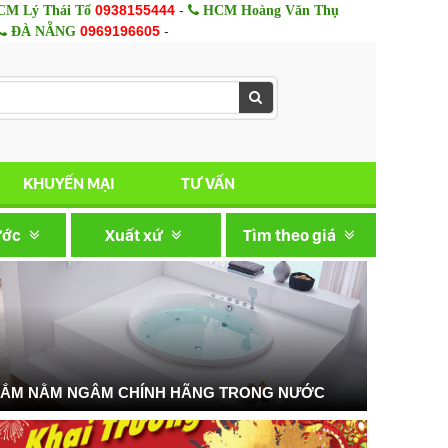
0938155444
-
M Lý Thái Tổ
HCM Hoàng Văn Thụ
0969196605
-
ĐÀ NẴNG
KHUYẾN MẠI
TƯ VẤN
ước
Xuất xứ
Tìm theo giá
TẮM NẰM NGÂM CHÍNH HÃNG TRONG NƯỚC