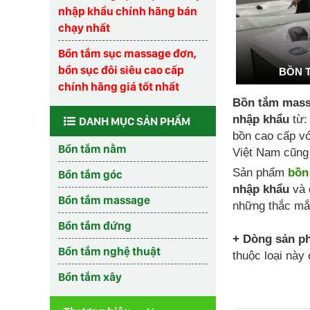
nhập khẩu chính hãng bán
chạy nhất
Bồn tắm sục massage đơn,
bồn sục đôi siêu cao cấp
BỒN 
chính hãng giá tốt nhất
Bồn tắm mass
nhập khẩu
từ:
DANH MỤC SẢN PHẨM
bồn cao cấp vớ
Bồn tắm nằm
Việt Nam cũng 
Sản phẩm
bồn
Bồn tắm góc
nhập khẩu
và 
Bồn tắm massage
những thắc mắ
Bồn tắm đứng
+ Dòng sản p
Bồn tắm nghệ thuật
thuộc loại này
Bồn tắm xây