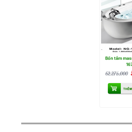
Bồn tắm mas
16
62.275,000