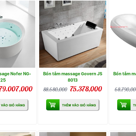
sage Nofer NG-
Bồn tắm massage Govern JS
Bồn tắm m
225
8013
79.007,000
75.378,000
88.680,000
68.790,00