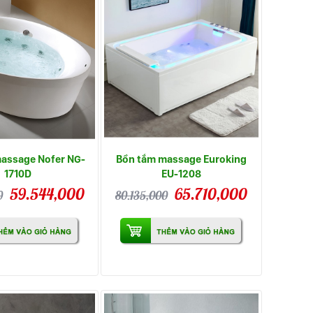
assage Nofer NG-
Bồn tắm massage Euroking
1710D
EU-1208
59.544,000
65.710,000
0
80.135,000