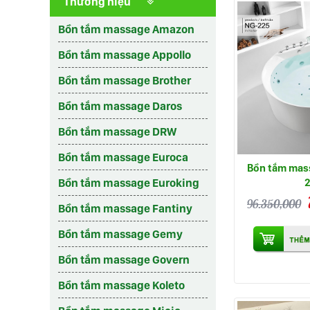
Thương hiệu
Bồn tắm massage Amazon
Bồn tắm massage Appollo
Bồn tắm massage Brother
Bồn tắm massage Daros
Bồn tắm massage DRW
Bồn tắm massage Euroca
Bồn tắm mas
Bồn tắm massage Euroking
96.350,000
Bồn tắm massage Fantiny
Bồn tắm massage Gemy
Bồn tắm massage Govern
Bồn tắm massage Koleto