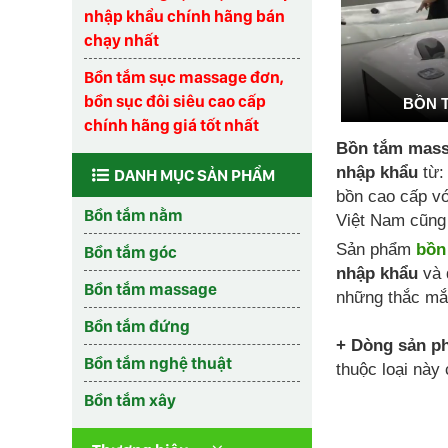
nhập khẩu chính hãng bán
chạy nhất
Bồn tắm sục massage đơn,
bồn sục đôi siêu cao cấp
BỒN 
chính hãng giá tốt nhất
Bồn tắm mass
nhập khẩu
từ:
DANH MỤC SẢN PHẨM
bồn cao cấp vớ
Bồn tắm nằm
Việt Nam cũng 
Sản phẩm
bồn
Bồn tắm góc
nhập khẩu
và 
Bồn tắm massage
những thắc mắ
Bồn tắm đứng
+ Dòng sản p
Bồn tắm nghệ thuật
thuộc loại này
Bồn tắm xây