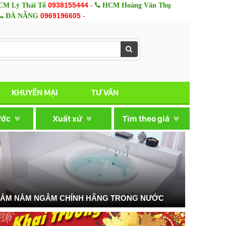
0938155444
-
M Lý Thái Tổ
HCM Hoàng Văn Thụ
0969196605
-
ĐÀ NẴNG
KHUYẾN MẠI
TƯ VẤN
ước
Xuất xứ
Tìm theo giá
TẮM NẰM NGÂM CHÍNH HÃNG TRONG NƯỚC