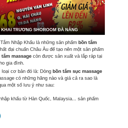
KHAI TRƯƠNG SHOROOM ĐÀ NẴNG
 Tắm Nhập Khẩu là những sản phẩm
bồn tắm
t nhất đại chuẩn Châu Âu để tạo nên một sản phẩm
 tắm massage
còn được sản xuất và lắp ráp tại
o gia đình.
i loại cơ bản đó là: Dòng
bồn tắm sục massage
assage có những hãng nào và giá cả ra sao là
ua một số lưu ý như sau:
hập khẩu từ Hàn Quốc, Malaysia... sản phẩm