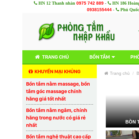
0975 742 889
-
HN 12 Thanh nhàn
HN 186 Hoàng
0938155444
-
Phú Quố
TRANG CHỦ
BỒN TẮM
PHÒ
KHUYẾN MẠI KHỦNG
Trang chủ
B
Bồn tắm nằm massage, bồn
tắm góc massage chính
hãng giá tốt nhất
Bồn tắm nằm ngâm, chính
hãng trong nước có giá rẻ
BỒN 
nhất
Bồn tắm nghệ thuật cao cấp