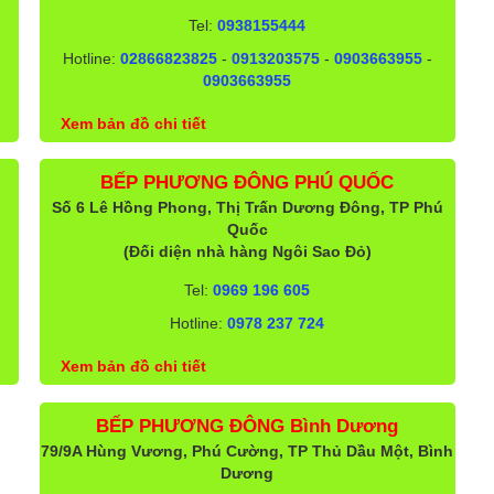
Tel:
0938155444
Hotline:
02866823825
-
0913203575
-
0903663955
-
0903663955
Xem bản đồ chi tiết
BẾP PHƯƠNG ĐÔNG PHÚ QUỐC
Số 6 Lê Hồng Phong, Thị Trấn Dương Đông, TP Phú
Quốc
(Đối diện nhà hàng Ngôi Sao Đỏ)
Tel:
0969 196 605
Hotline:
0978 237 724
Xem bản đồ chi tiết
BẾP PHƯƠNG ĐÔNG Bình Dương
79/9A Hùng Vương, Phú Cường, TP Thủ Dầu Một, Bình
Dương