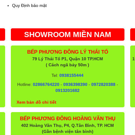
Quy Định bảo mật
SHOWROOM MIỀN NAM
BẾP PHƯƠNG ĐÔNG LÝ THÁI TỔ
79 Lý Thái Tổ P1, Quận 10 TP.HCM
1
( Cách ngã bảy 50m )
Tel:
0938155444
Hotline:
02866764220
-
0936398390
-
0972820388
-
0913201682
Xem bản đồ chi tiết
BẾP PHƯƠNG ĐÔNG HOÀNG VĂN THỤ
402 Hoàng Văn Thụ, P4, Q.Tân Bình, TP. HCM
(Gần bệnh viện tân bình)