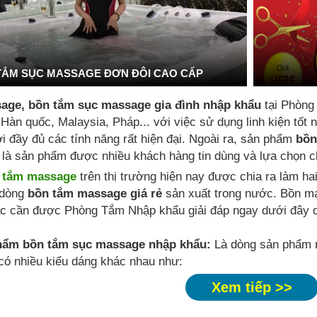
TẮM SỤC MASSAGE ĐƠN ĐÔI CAO CẤP
age, bồn tắm sục massage gia đình nhập khẩu
tại Phòng
 Hàn quốc, Malaysia, Pháp... với việc sử dụng linh kiện tố
i đầy đủ các tính năng rất hiện đại. Ngoài ra, sản phẩm
bồn
là sản phẩm được nhiều khách hàng tin dùng và lựa chọn ch
 tắm massage
trên thị trường hiện nay được chia ra làm ha
dòng
bồn tắm massage giá rẻ
sản xuất trong nước. Bồn m
c cần được Phòng Tắm Nhập khẩu giải đáp ngay dưới đây q
hẩm bồn tắm sục massage nhập khẩu:
Là dòng sản phẩm n
 có nhiều kiểu dáng khác nhau như:
Xem tiếp >>