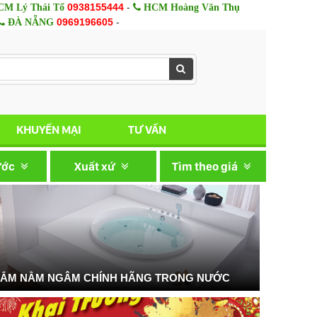
0938155444
-
M Lý Thái Tổ
HCM Hoàng Văn Thụ
0969196605
-
ĐÀ NẴNG
KHUYẾN MẠI
TƯ VẤN
ước
Xuất xứ
Tìm theo giá
TẮM NẰM NGÂM CHÍNH HÃNG TRONG NƯỚC