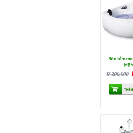
Bồn tắm ma
MBM
17.200,000