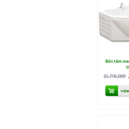
Bồn tắm ma
1
25.796,000