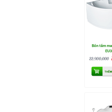
Bồn tắm ma
EU3
22.900,000