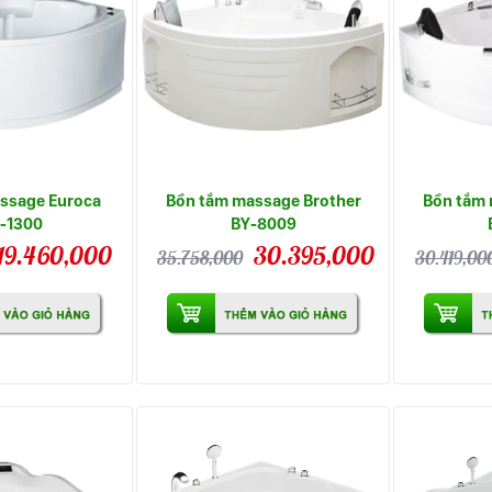
ssage Euroca
Bồn tắm massage Brother
Bồn tắm 
-1300
BY-8009
19.460,000
30.395,000
35.758,000
30.419,00