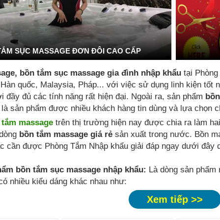
TẮM SỤC MASSAGE ĐƠN ĐÔI CAO CẤP
age, bồn tắm sục massage gia đình nhập khẩu
tại Phòng
 Hàn quốc, Malaysia, Pháp... với việc sử dụng linh kiện tố
i đầy đủ các tính năng rất hiện đại. Ngoài ra, sản phẩm
bồn
là sản phẩm được nhiều khách hàng tin dùng và lựa chọn ch
 tắm massage
trên thị trường hiện nay được chia ra làm ha
dòng
bồn tắm massage giá rẻ
sản xuất trong nước. Bồn m
c cần được Phòng Tắm Nhập khẩu giải đáp ngay dưới đây q
hẩm bồn tắm sục massage nhập khẩu:
Là dòng sản phẩm n
 có nhiều kiểu dáng khác nhau như:
Xem tiếp >>