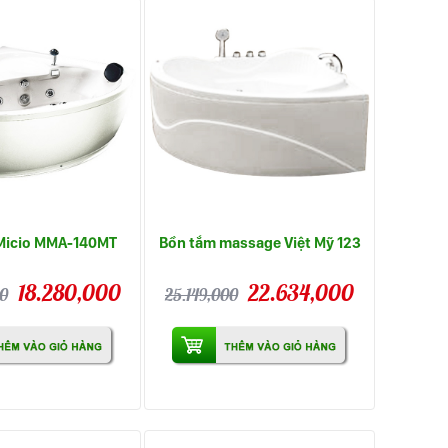
Micio MMA-140MT
Bồn tắm massage Việt Mỹ 123
18.280,000
22.634,000
00
25.149,000