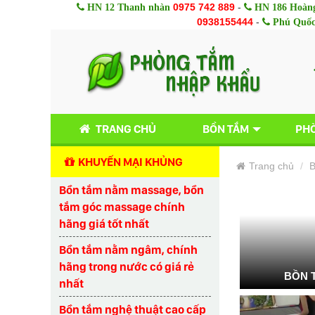
0975 742 889
-
HN 12 Thanh nhàn
HN 186 Hoàng
0938155444
-
Phú Quố
TRANG CHỦ
BỒN TẮM
PHÒ
KHUYẾN MẠI KHỦNG
Trang chủ
B
Bồn tắm nằm massage, bồn
tắm góc massage chính
hãng giá tốt nhất
Bồn tắm nằm ngâm, chính
hãng trong nước có giá rẻ
BỒN 
nhất
Bồn tắm nghệ thuật cao cấp