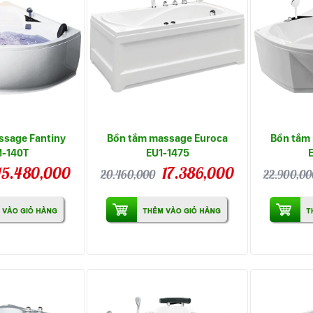
ssage Fantiny
Bồn tắm massage Euroca
Bồn tắm
-140T
EU1-1475
15.480,000
17.386,000
20.460,000
22.900,00