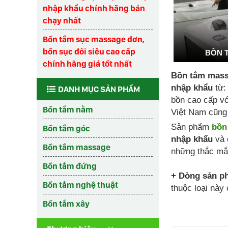
nhập khẩu chính hãng bán
chạy nhất
Bồn tắm sục massage đơn,
bồn sục đôi siêu cao cấp
BỒN 
chính hãng giá tốt nhất
Bồn tắm mass
nhập khẩu
từ:
DANH MỤC SẢN PHẨM
bồn cao cấp vớ
Bồn tắm nằm
Việt Nam cũng 
Sản phẩm
bồn
Bồn tắm góc
nhập khẩu
và 
Bồn tắm massage
những thắc mắ
Bồn tắm đứng
+ Dòng sản p
Bồn tắm nghệ thuật
thuộc loại này
Bồn tắm xây