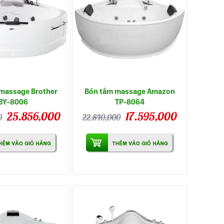
massage Brother
Bồn tắm massage Amazon
BY-8006
TP-8064
25.856,000
17.595,000
0
22.840,000