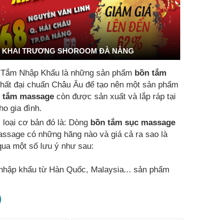
KHAI TRƯƠNG SHOROOM ĐÀ NẴNG
 Tắm Nhập Khẩu là những sản phẩm
bồn tắm
t nhất đại chuẩn Châu Âu để tạo nên một sản phẩm
 tắm massage
còn được sản xuất và lắp ráp tại
o gia đình.
i loại cơ bản đó là: Dòng
bồn tắm sục massage
assage có những hãng nào và giá cả ra sao là
ua một số lưu ý như sau:
hập khẩu từ Hàn Quốc, Malaysia... sản phẩm