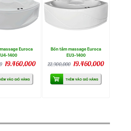
 massage Euroca
Bồn tắm massage Euroca
EU4-1400
EU3-1400
19.460,000
19.460,000
0
22.900,000