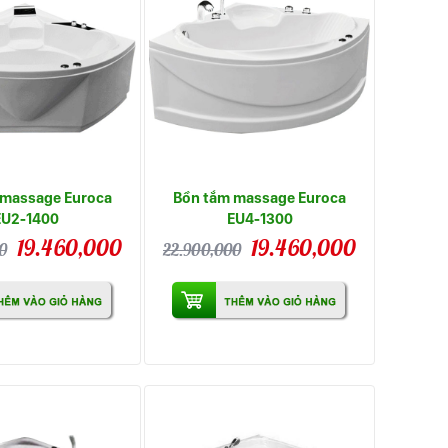
 massage Euroca
Bồn tắm massage Euroca
EU2-1400
EU4-1300
19.460,000
19.460,000
0
22.900,000