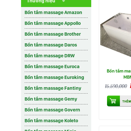
Thương hiệu
Bồn tắm massage Amazon
Bồn tắm massage Appollo
Bồn tắm massage Brother
Bồn tắm massage Daros
Bồn tắm massage DRW
Bồn tắm massage Euroca
Bồn tắm ma
MB
Bồn tắm massage Euroking
15.590,000
Bồn tắm massage Fantiny
Bồn tắm massage Gemy
Bồn tắm massage Govern
Bồn tắm massage Koleto