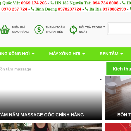
0969 174 266
-
094 734 8008
-
 Quốc Việt
HN 185 Nguyễn Trãi
HC
0978 237 724
-
0978237724
-
0378882999
-
c
Bình Duong
Bà Rịa
MIÊN PHÍ
THANH TOÁN
ĐỔI TRẢ TRONG 7
GIAO HÀNG
THUẬN TIỆN
NGÀY
NG XÔNG HƠI
MÁY XÔNG HƠI
SEN TẮM
Kích th
ồn tắm massage
TẮM NẰM MASSAGE GÓC CHÍNH HÃNG
BỒN 