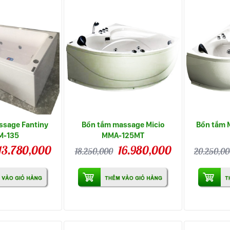
ssage Fantiny
Bồn tắm massage Micio
Bồn tắm 
M-135
MMA-125MT
13.780,000
16.980,000
18.250,000
20.250,0