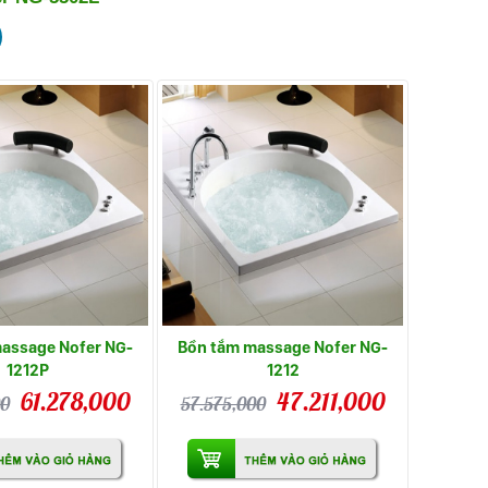
assage Nofer NG-
Bồn tắm massage Nofer NG-
1212P
1212
61.278,000
47.211,000
00
57.575,000