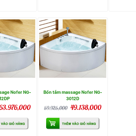
sage Nofer NG-
Bồn tắm massage Nofer NG-
12DP
3012D
63.976,000
49.138,000
59.925,000