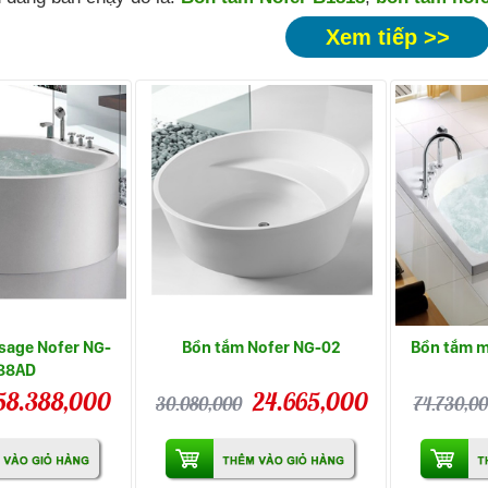
Xem tiếp >>
sage Nofer NG-
Bồn tắm Nofer NG-02
Bồn tắm m
88AD
58.388,000
24.665,000
30.080,000
74.730,0