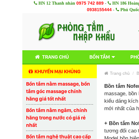
0975 742 889
-
HN 12 Thanh nhàn
HN 186 Hoàng
0938155444
-
Phú Quố
TRANG CHỦ
BỒN TẮM
PHÒ
KHUYẾN MẠI KHỦNG
Trang chủ
B
Bồn tắm nằm massage, bồn
Bồn tắm Nofe
tắm góc massage chính
massage, bồn N
hãng giá tốt nhất
kiểu dáng kích
mới nhất của h
Bồn tắm nằm ngâm, chính
hãng trong nước có giá rẻ
+ Bồn tắm Nof
nhất
tương đối cao 
Bồn tắm nghệ thuật cao cấp
Model bồn hiện