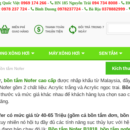
0969 174 266
-
094 734 8008
-
 Quốc Việt
HN 185 Nguyễn Trãi
HC
0978 237 724
-
0978237724
-
0378882999
-
c
Bình Duong
Bà Rịa
MIÊN PHÍ
THANH TOÁN
ĐỔI TRẢ TRONG 7
GIAO HÀNG
THUẬN TIỆN
NGÀY
NG XÔNG HƠI
MÁY XÔNG HƠI
SEN TẮM
Kích th
ồn tắm Nofer
r,
bồn tắm Nofer cao cấp
được nhập khẩu từ Malaysia, đây 
ofer gồm 2 chất liệu: Acrylic trắng và Acrylic ngọc trai.
Bồn
 thước và mức giá khác nhau để khách hàng lựa chọn sao c
ãng.
er có mức giá từ 40-65 Triệu (gồm cả bồn tắm đơn, bồn 
tuy nhiên nó hội tụ đầy đủ các tính năng sục thủy lực với 
 đang bán chạy đó là:
Bồn tắm Nofer B1818
,
bồn tắm nof