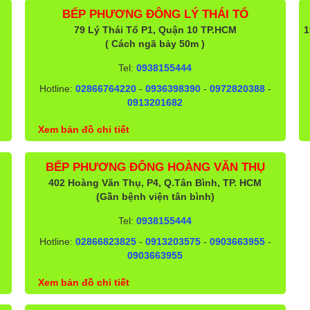
BẾP PHƯƠNG ĐÔNG LÝ THÁI TỔ
79 Lý Thái Tổ P1, Quận 10 TP.HCM
1
( Cách ngã bảy 50m )
Tel:
0938155444
Hotline:
02866764220
-
0936398390
-
0972820388
-
0913201682
Xem bản đồ chi tiết
BẾP PHƯƠNG ĐÔNG HOÀNG VĂN THỤ
402 Hoàng Văn Thụ, P4, Q.Tân Bình, TP. HCM
(Gần bệnh viện tân bình)
Tel:
0938155444
Hotline:
02866823825
-
0913203575
-
0903663955
-
0903663955
Xem bản đồ chi tiết