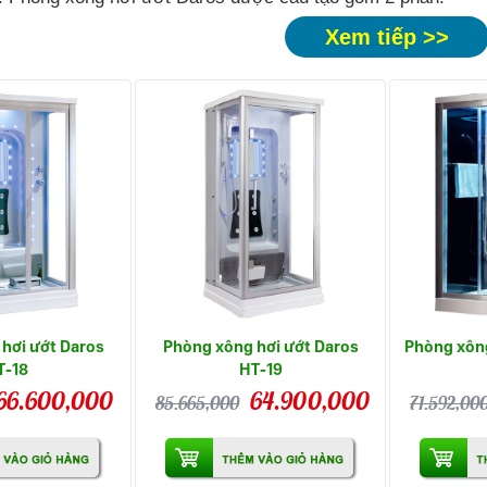
Xem tiếp >>
hơi ướt Daros
Phòng xông hơi ướt Daros
Phòng xông
T-18
HT-19
66.600,000
64.900,000
85.665,000
71.592,00