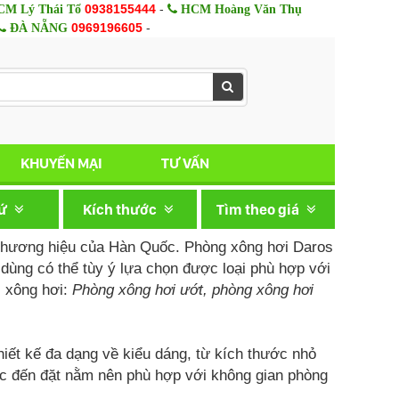
0938155444
-
M Lý Thái Tổ
HCM Hoàng Văn Thụ
0969196605
-
ĐÀ NẴNG
KHUYẾN MẠI
TƯ VẤN
xứ
Kích thước
Tìm theo giá
thương hiệu của Hàn Quốc. Phòng xông hơi Daros
dùng có thể tùy ý lựa chọn được loại phù hợp với
c xông hơi:
Phòng xông hơi ướt, phòng xông hơi
ết kế đa dạng về kiểu dáng, từ kích thước nhỏ
 đến đặt nằm nên phù hợp với không gian phòng