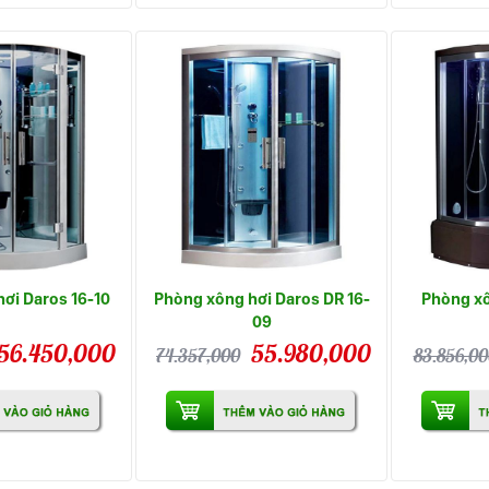
ơi Daros 16-10
Phòng xông hơi Daros DR 16-
Phòng xô
09
56.450,000
55.980,000
74.357,000
83.856,00