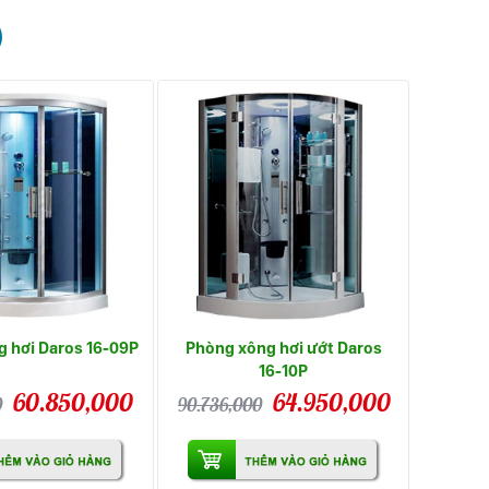
 hơi Daros 16-09P
Phòng xông hơi ướt Daros
16-10P
60.850,000
64.950,000
0
90.736,000