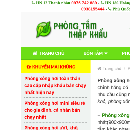
0975 742 889
-
HN 12 Thanh nhàn
HN 186 Hoàng
0938155444
-
Phú Quố
TRANG CHỦ
BỒN TẮM
PHÒ
KHUYẾN MẠI KHỦNG
Trang chủ
P
Phòng xông hơi toàn thân
Phòng xông h
cao cấp nhập khẩu bán chạy
chính hãng có 
nhất hiện nay
nhu cầu cũng n
khô, phòng xôn
Phòng xông hơi mini siêu rẻ
cho gia đình, cá nhân bán
+
Phòng xông
chạy nhất
nhất(900x900m
Phòng xông hơi ướt, khô,
tắm khác nhau