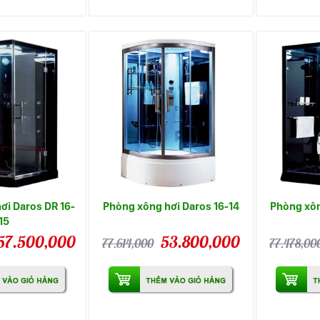
ơi Daros DR 16-
Phòng xông hơi Daros 16-14
Phòng xôn
15
57.500,000
53.800,000
77.614,000
77.478,00