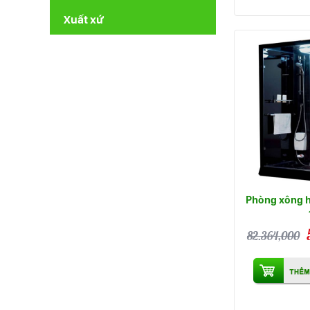
Xuất xứ
Phòng xông h
82.364,000