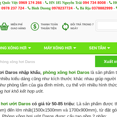
0969 174 266
-
094 734 8008
-
 Quốc Việt
HN 185 Nguyễn Trãi
HC
0978 237 724
-
0978237724
-
0378882999
-
c
Bình Duong
Bà Rịa
MIÊN PHÍ
THANH TOÁN
ĐỔI TRẢ TRONG 7
GIAO HÀNG
THUẬN TIỆN
NGÀY
NG XÔNG HƠI
MÁY XÔNG HƠI
SEN TẮM
Xuất 
hòng xông hơi Daros
ơi Daros nhập khẩu,
phòng xông hơi Daros
là sản phẩm 
nhiều kiểu dáng cũng như kích thước khác nhau giúp người 
hư phòng tắm của gia đình mình, cụ thể với nhiều hình thứ
g hơi khô kết hợp ướt.
 hơi ướt Daros
có giá từ 50-85 triệu:
Là sản phẩm được thi
m) đến lớn nhất(1500x1500mm và 1700x900mm), từ đặt góc
. Phòng xông hơi ướt Daros được cấu tạo gồm 2 phần: