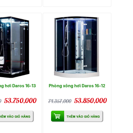
g hơi Daros 16-13
Phòng xông hơi Daros 16-12
53.750,000
53.850,000
0
74.357,000