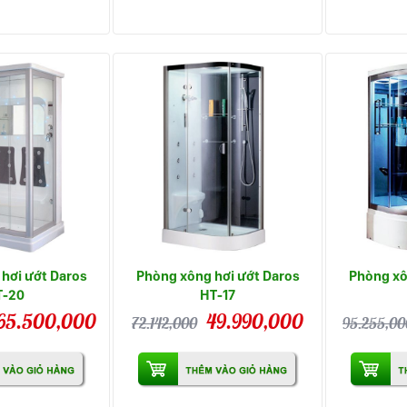
hơi ướt Daros
Phòng xông hơi ướt Daros
Phòng xô
T-20
HT-17
65.500,000
49.990,000
72.142,000
95.255,00