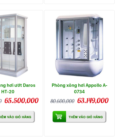
ng hơi ướt Daros
Phòng xông hơi Appollo A-
HT-20
0734
65.500,000
63.149,000
0
80.600,000