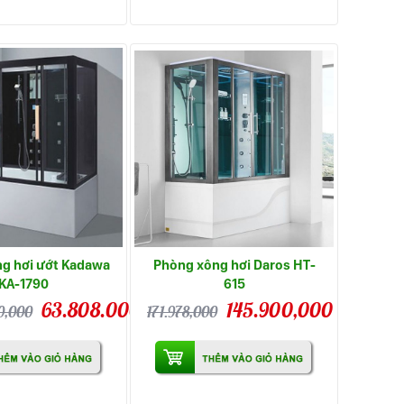
g hơi ướt Kadawa
Phòng xông hơi Daros HT-
KA-1790
615
63.808.000,000
145.900,000
0,000
171.978,000