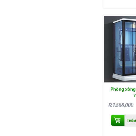
Phòng xông 
7
124.558,000