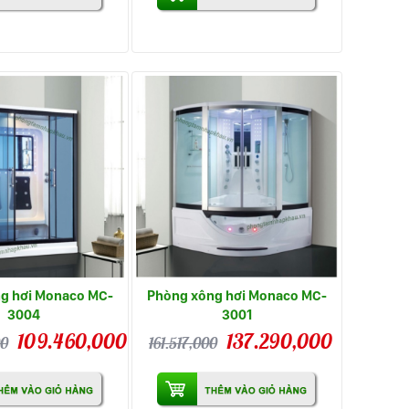
g hơi Monaco MC-
Phòng xông hơi Monaco MC-
3004
3001
109.460,000
137.290,000
00
161.517,000