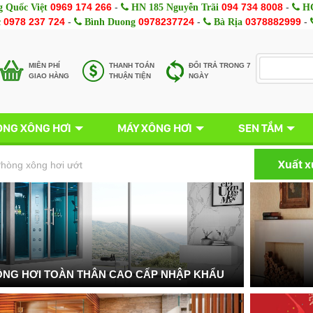
0969 174 266
-
094 734 8008
-
 Quốc Việt
HN 185 Nguyễn Trãi
HC
0978 237 724
-
0978237724
-
0378882999
-
c
Bình Duong
Bà Rịa
MIÊN PHÍ
THANH TOÁN
ĐỔI TRẢ TRONG 7
GIAO HÀNG
THUẬN TIỆN
NGÀY
NG XÔNG HƠI
MÁY XÔNG HƠI
SEN TẮM
Xuất 
hòng xông hơi ướt
NG HƠI TOÀN THÂN CAO CẤP NHẬP KHẨU