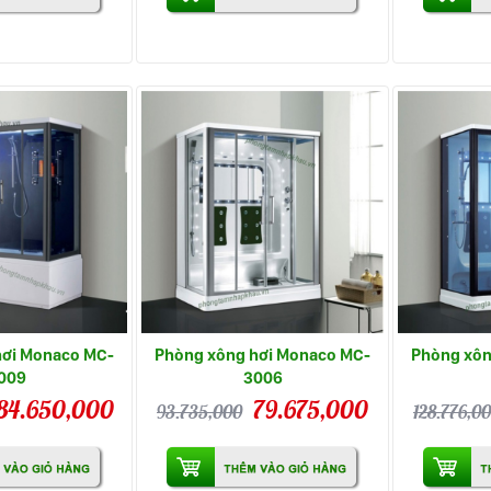
hơi Monaco MC-
Phòng xông hơi Monaco MC-
Phòng xôn
009
3006
84.650,000
79.675,000
93.735,000
128.776,0