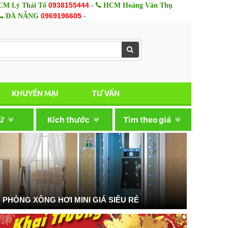
0938155444
-
M Lý Thái Tổ
HCM Hoàng Văn Thụ
0969196605
-
ĐÀ NẴNG
KHUYẾN MẠI
TƯ VẤN
xứ
Kích thước
Tìm theo giá
PHÒNG XÔNG HƠI MINI GIÁ SIÊU RẺ