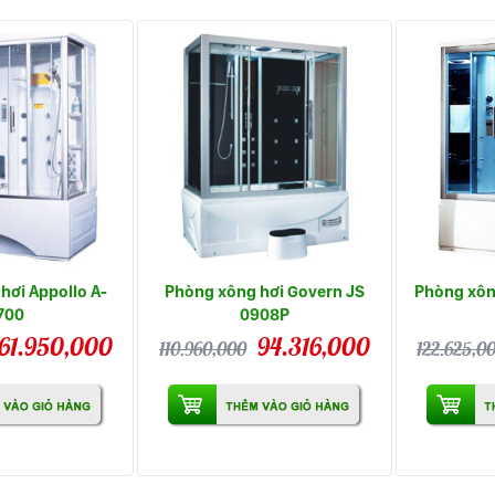
hơi Appollo A-
Phòng xông hơi Govern JS
Phòng xông
700
0908P
61.950,000
94.316,000
110.960,000
122.625,0