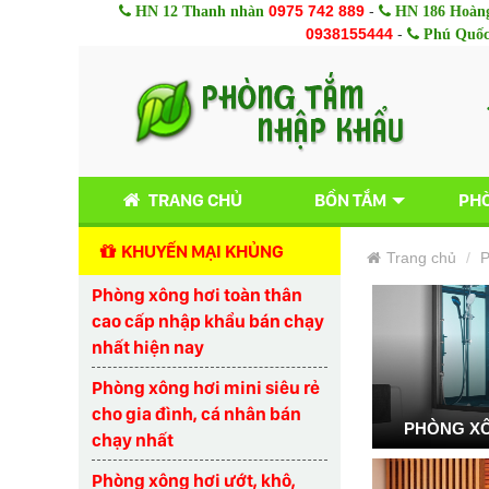
0975 742 889
-
HN 12 Thanh nhàn
HN 186 Hoàng
0938155444
-
Phú Quố
TRANG CHỦ
BỒN TẮM
PHÒ
KHUYẾN MẠI KHỦNG
Trang chủ
P
Phòng xông hơi toàn thân
cao cấp nhập khẩu bán chạy
nhất hiện nay
Phòng xông hơi mini siêu rẻ
cho gia đình, cá nhân bán
PHÒNG XÔ
chạy nhất
Phòng xông hơi ướt, khô,