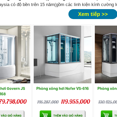
ysia có độ bền trên 15 năm(gồm các linh kiện kính cường l
Xem tiếp >>
hơi Govern JS
Phòng xông hơi Nofer VS-616
Phòng xông
168
79.798,000
119.955,000
146.287,000
130.425,0