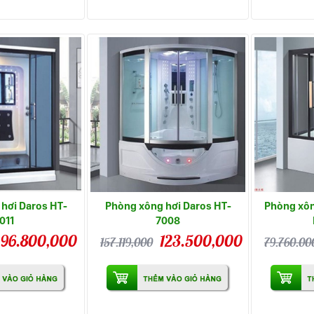
hơi Daros HT-
Phòng xông hơi Daros HT-
Phòng xôn
011
7008
96.800,000
123.500,000
157.119,000
79.760.00