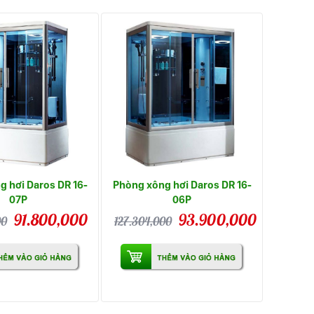
 hơi Daros DR 16-
Phòng xông hơi Daros DR 16-
07P
06P
91.800,000
93.900,000
00
127.304,000