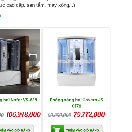
ực cao cấp, sen tắm, máy xông...)
 hơi Nofer VS-615
Phòng xông hơi Govern JS
0178
106.948,000
79.772,000
00
93.850,000