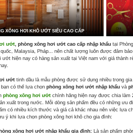
G XÔNG HƠI KHÔ ƯỚT SIÊU CAO CẤP
ơi ướt
, phòng xông hơi ướt cao cấp nhập khẩu
tại Phòn
uốc, Malaysia, Pháp... nên chất lượng luôn được đảm bảo là
 ướt hiện nay có hàng sản xuất tại Việt nam với giá thành 
nay.
ơi ướt
tinh dầu là mẫu phòng được sử dụng nhiều trong gia
 bạn có thể lựa chọn
phòng xông hơi ướt nhập khẩu
và
p
ẩm
phòng xông hơi ướt
chính hãng hiện nay được chia làm 
ản xuất trong nước. Mỗi dòng sản phẩm đều có những ưu đi
ẩm có nhiều kích thước và giá cả khác nhau nên việc lựa 
ưu ý khi lựa chọn phòng xông hơi khô cho gia đình:
òng xông hơi ướt nhập khẩu gia đình:
Là sản phẩm phòn