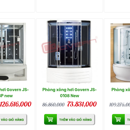
hơi Govern JS-
Phòng xông hơi Govern JS-
Phòng xô
8P new
0108 New
126.616,000
73.831,000
86.860,000
109.275,0