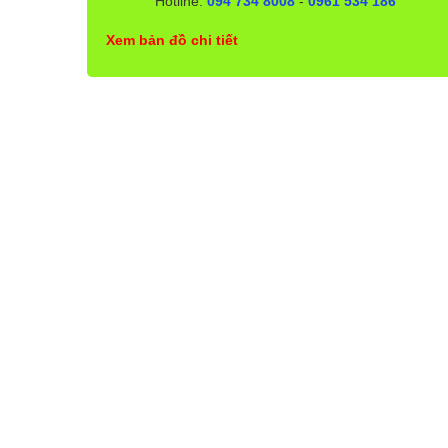
Hotline:
094 734 8008
-
0961 534 186
Xem bản đồ chi tiết