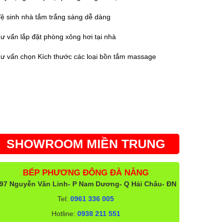
ệ sinh nhà tắm trắng sáng dễ dàng
ư vấn lắp đặt phòng xông hơi tại nhà
ư vấn chọn Kích thước các loại bồn tắm massage
SHOWROOM MIỀN TRUNG
BẾP PHƯƠNG ĐÔNG ĐÀ NẴNG
97 Nguyễn Văn Linh- P Nam Dương- Q Hải Châu- ĐN
Tel:
0961 336 005
Hotline:
0938 211 551