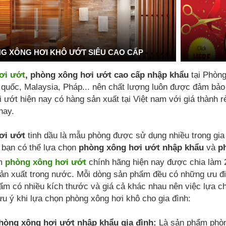
G XÔNG HƠI KHÔ ƯỚT SIÊU CAO CẤP
ơi ướt
, phòng xông hơi ướt cao cấp nhập khẩu
tại Phòn
uốc, Malaysia, Pháp... nên chất lượng luôn được đảm bảo là
 ướt hiện nay có hàng sản xuất tại Việt nam với giá thành 
nay.
ơi ướt
tinh dầu là mẫu phòng được sử dụng nhiều trong gia
 bạn có thể lựa chọn
phòng xông hơi ướt nhập khẩu
và
p
ẩm
phòng xông hơi ướt
chính hãng hiện nay được chia làm 
ản xuất trong nước. Mỗi dòng sản phẩm đều có những ưu đi
ẩm có nhiều kích thước và giá cả khác nhau nên việc lựa 
ưu ý khi lựa chọn phòng xông hơi khô cho gia đình:
òng xông hơi ướt nhập khẩu gia đình:
Là sản phẩm phòn