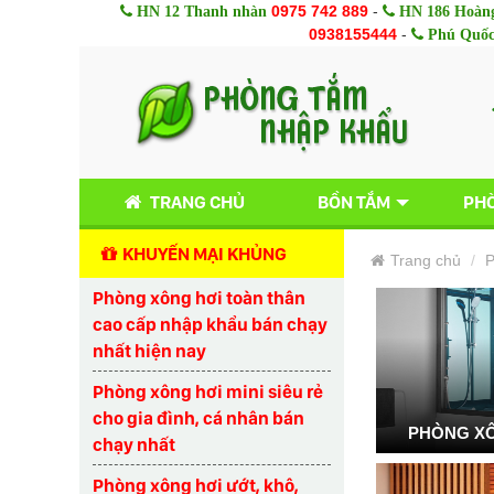
0975 742 889
-
HN 12 Thanh nhàn
HN 186 Hoàng
0938155444
-
Phú Quố
TRANG CHỦ
BỒN TẮM
PHÒ
KHUYẾN MẠI KHỦNG
Trang chủ
P
Phòng xông hơi toàn thân
cao cấp nhập khẩu bán chạy
nhất hiện nay
Phòng xông hơi mini siêu rẻ
cho gia đình, cá nhân bán
PHÒNG XÔ
chạy nhất
Phòng xông hơi ướt, khô,