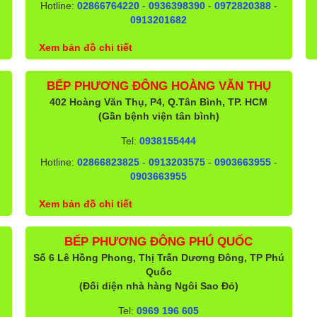
Hotline:
02866764220
-
0936398390
-
0972820388
-
0913201682
Xem bản đồ chi tiết
BẾP PHƯƠNG ĐÔNG HOÀNG VĂN THỤ
402 Hoàng Văn Thụ, P4, Q.Tân Bình, TP. HCM
(Gần bệnh viện tân bình)
Tel:
0938155444
Hotline:
02866823825
-
0913203575
-
0903663955
-
0903663955
Xem bản đồ chi tiết
BẾP PHƯƠNG ĐÔNG PHÚ QUỐC
Số 6 Lê Hồng Phong, Thị Trấn Dương Đông, TP Phú
Quốc
(Đối diện nhà hàng Ngôi Sao Đỏ)
Tel:
0969 196 605