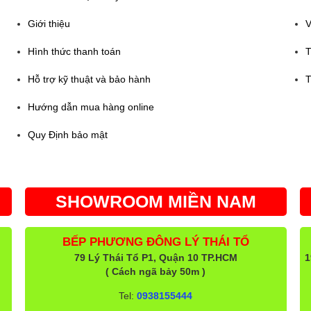
Giới thiệu
V
Hình thức thanh toán
T
Hỗ trợ kỹ thuật và bảo hành
T
Hướng dẫn mua hàng online
Quy Định bảo mật
SHOWROOM MIỀN NAM
BẾP PHƯƠNG ĐÔNG LÝ THÁI TỔ
79 Lý Thái Tổ P1, Quận 10 TP.HCM
1
( Cách ngã bảy 50m )
Tel:
0938155444