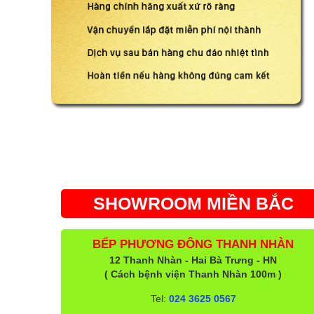
SHOWROOM MIỀN BẮC
BẾP PHƯƠNG ĐÔNG THANH NHÀN
12 Thanh Nhàn - Hai Bà Trưng - HN
( Cách bệnh viện Thanh Nhàn 100m )
Tel:
024 3625 0567