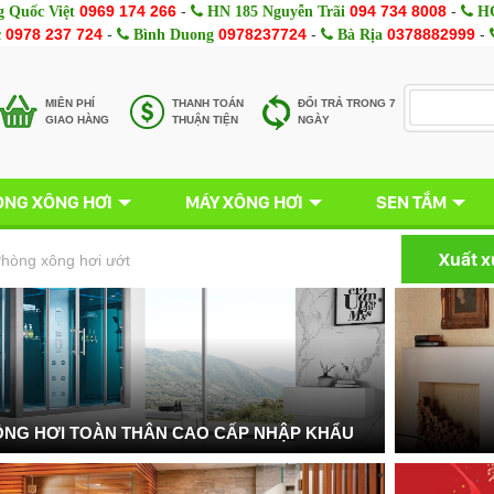
0969 174 266
-
094 734 8008
-
 Quốc Việt
HN 185 Nguyễn Trãi
HC
0978 237 724
-
0978237724
-
0378882999
-
c
Bình Duong
Bà Rịa
MIÊN PHÍ
THANH TOÁN
ĐỔI TRẢ TRONG 7
GIAO HÀNG
THUẬN TIỆN
NGÀY
NG XÔNG HƠI
MÁY XÔNG HƠI
SEN TẮM
Xuất 
hòng xông hơi ướt
NG HƠI TOÀN THÂN CAO CẤP NHẬP KHẨU