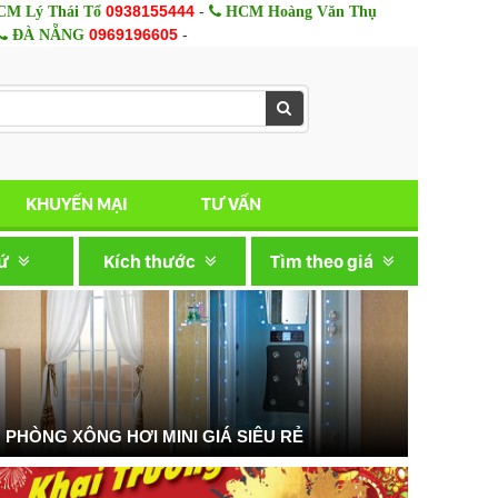
0938155444
-
M Lý Thái Tổ
HCM Hoàng Văn Thụ
0969196605
-
ĐÀ NẴNG
KHUYẾN MẠI
TƯ VẤN
xứ
Kích thước
Tìm theo giá
PHÒNG XÔNG HƠI MINI GIÁ SIÊU RẺ