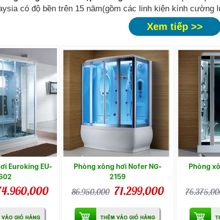
ysia có độ bền trên 15 năm(gồm các linh kiện kính cường l
Xem tiếp >>
ơi Euroking EU-
Phòng xông hơi Nofer NG-
Phòng xô
602
2159
74.960,000
71.299,000
86.950,000
76.375,00