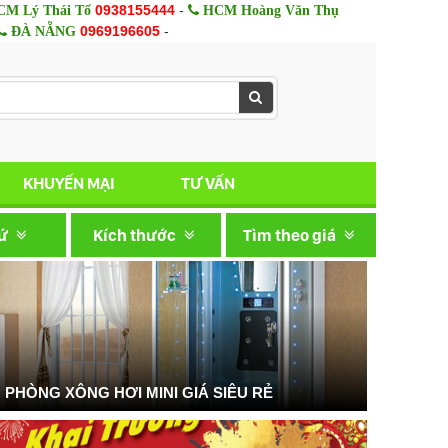
0938155444
-
M Lý Thái Tổ
HCM Hoàng Văn Thụ
0969196605
-
ĐÀ NẴNG
KHUYẾN MẠI
TƯ VẤN
xứ
Kích thước
Tìm theo giá
PHÒNG XÔNG HƠI MINI GIÁ SIÊU RẺ