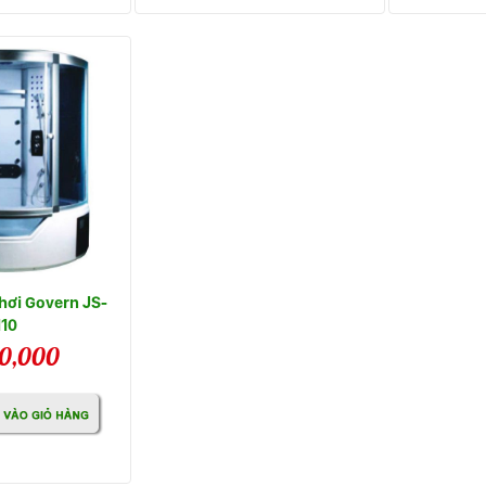
hơi Govern JS-
110
0,000