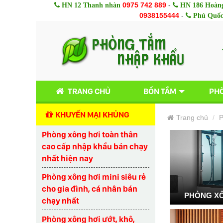
0975 742 889
-
HN 12 Thanh nhàn
HN 186 Hoàng
0938155444
-
Phú Quố
TRANG CHỦ
BỒN TẮM
PHÒ
KHUYẾN MẠI KHỦNG
Trang chủ
P
Phòng xông hơi toàn thân
cao cấp nhập khẩu bán chạy
nhất hiện nay
Phòng xông hơi mini siêu rẻ
cho gia đình, cá nhân bán
PHÒNG XÔ
chạy nhất
Phòng xông hơi ướt, khô,