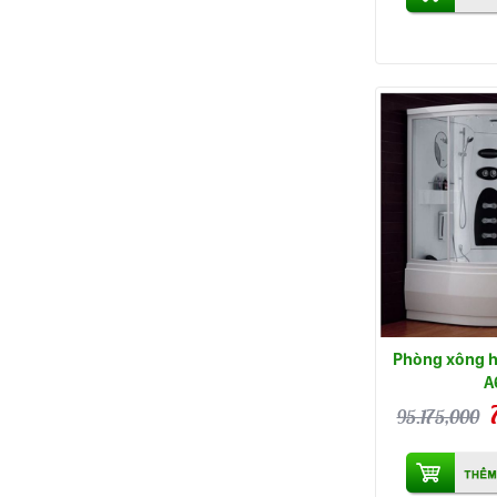
Phòng xông h
A
95.175,000