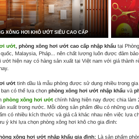
G XÔNG HƠI KHÔ ƯỚT SIÊU CAO CẤP
ơi ướt
, phòng xông hơi ướt cao cấp nhập khẩu
tại Phòn
uốc, Malaysia, Pháp... nên chất lượng luôn được đảm bảo là
 ướt hiện nay có hàng sản xuất tại Việt nam với giá thành 
nay.
ơi ướt
tinh dầu là mẫu phòng được sử dụng nhiều trong gia
 bạn có thể lựa chọn
phòng xông hơi ướt nhập khẩu
và
p
ẩm
phòng xông hơi ướt
chính hãng hiện nay được chia làm 
ản xuất trong nước. Mỗi dòng sản phẩm đều có những ưu đi
ẩm có nhiều kích thước và giá cả khác nhau nên việc lựa 
ưu ý khi lựa chọn phòng xông hơi khô cho gia đình:
òng xông hơi ướt nhập khẩu gia đình:
Là sản phẩm phòn