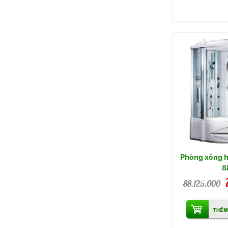
Phòng xông h
8
88.125,000