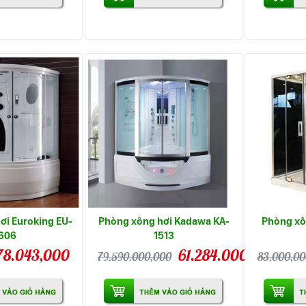
ơi Euroking EU-
Phòng xông hơi Kadawa KA-
Phòng xô
606
1513
78.043,000
61.284.000,000
79.590.000,000
83.000,0