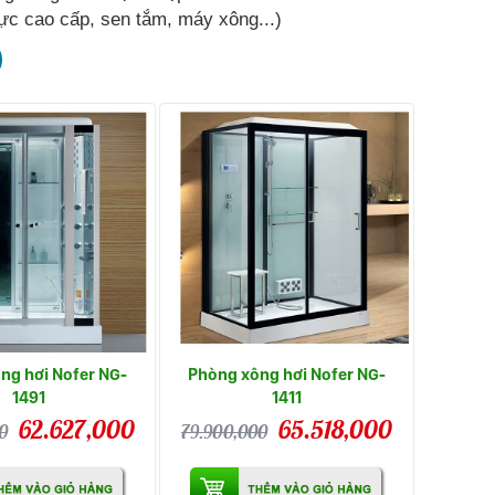
ực cao cấp, sen tắm, máy xông...)
ng hơi Nofer NG-
Phòng xông hơi Nofer NG-
1491
1411
62.627,000
65.518,000
0
79.900,000