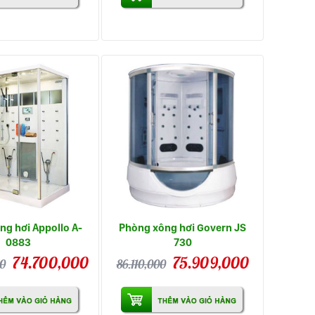
ng hơi Appollo A-
Phòng xông hơi Govern JS
0883
730
74.700,000
75.909,000
00
86.110,000