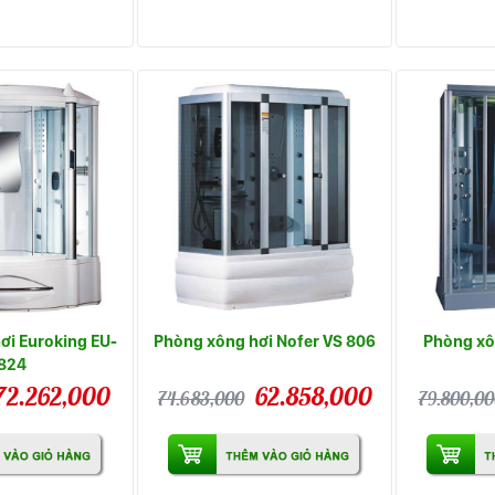
ơi Euroking EU-
Phòng xông hơi Nofer VS 806
Phòng xô
824
72.262,000
62.858,000
74.683,000
79.800,00