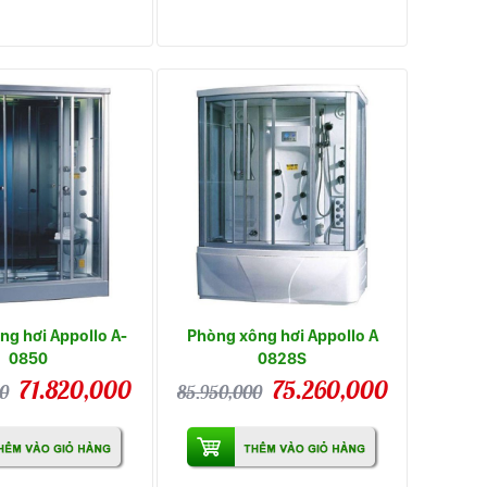
ng hơi Appollo A-
Phòng xông hơi Appollo A
0850
0828S
71.820,000
75.260,000
0
85.950,000