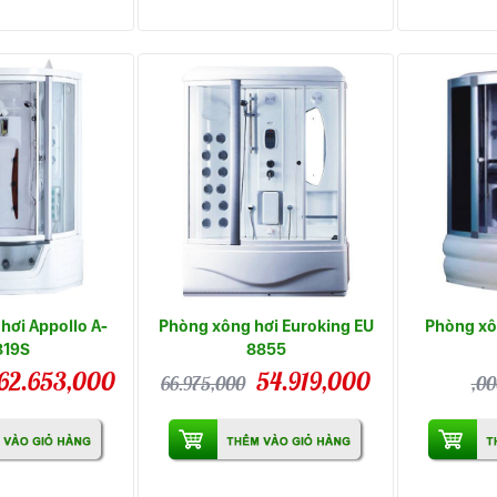
hơi Appollo A-
Phòng xông hơi Euroking EU
Phòng xô
819S
8855
62.653,000
54.919,000
66.975,000
,00