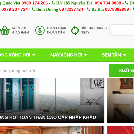
0969 174 266
-
094 734 8008
-
 Quốc Việt
HN 185 Nguyễn Trãi
HC
0978 237 724
-
0978237724
-
0378882999
-
c
Bình Duong
Bà Rịa
MIÊN PHÍ
THANH TOÁN
ĐỔI TRẢ TRONG 7
GIAO HÀNG
THUẬN TIỆN
NGÀY
NG XÔNG HƠI
MÁY XÔNG HƠI
SEN TẮM
Xuất 
hòng xông hơi ướt
NG HƠI TOÀN THÂN CAO CẤP NHẬP KHẨU