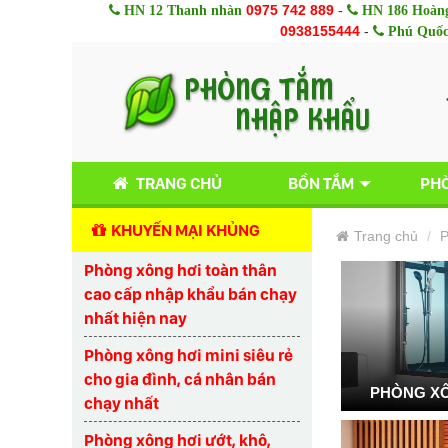
0975 742 889
-
HN 12 Thanh nhàn
HN 186 Hoàng
0938155444
-
Phú Quố
TRANG CHỦ
BỒN TẮM
PHÒ
KHUYẾN MẠI KHỦNG
Trang chủ
P
Phòng xông hơi toàn thân
cao cấp nhập khẩu bán chạy
nhất hiện nay
Phòng xông hơi mini siêu rẻ
cho gia đình, cá nhân bán
PHÒNG XÔ
chạy nhất
Phòng xông hơi ướt, khô,