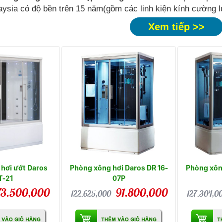
ysia có độ bền trên 15 năm(gồm các linh kiện kính cường l
Xem tiếp >>
hơi ướt Daros
Phòng xông hơi Daros DR 16-
Phòng xông
T-21
07P
73.500,000
91.800,000
122.625,000
127.304,0