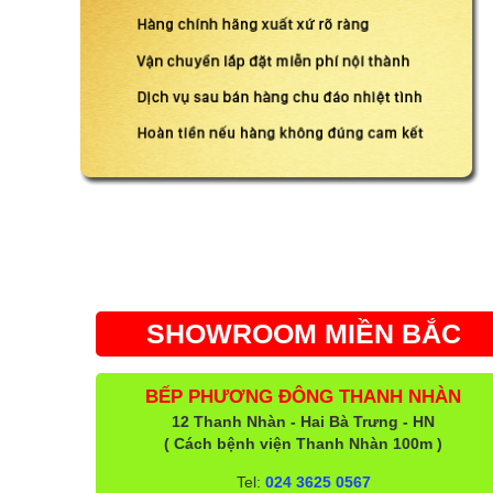
SHOWROOM MIỀN BẮC
BẾP PHƯƠNG ĐÔNG THANH NHÀN
12 Thanh Nhàn - Hai Bà Trưng - HN
( Cách bệnh viện Thanh Nhàn 100m )
Tel:
024 3625 0567