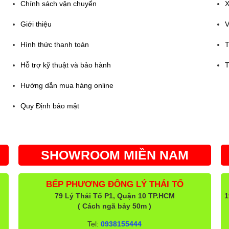
Chính sách vận chuyển
X
Giới thiệu
V
Hình thức thanh toán
T
Hỗ trợ kỹ thuật và bảo hành
T
Hướng dẫn mua hàng online
Quy Định bảo mật
SHOWROOM MIỀN NAM
BẾP PHƯƠNG ĐÔNG LÝ THÁI TỔ
79 Lý Thái Tổ P1, Quận 10 TP.HCM
1
( Cách ngã bảy 50m )
Tel:
0938155444