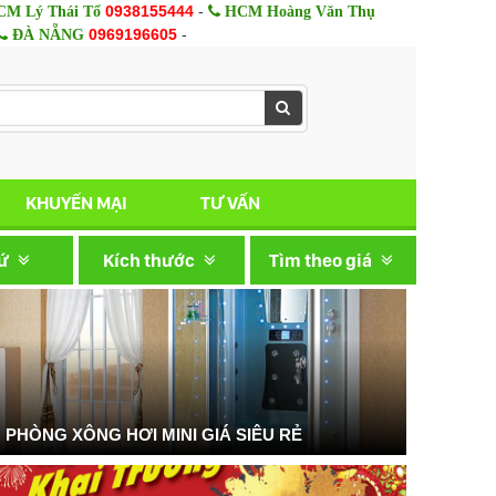
0938155444
-
M Lý Thái Tổ
HCM Hoàng Văn Thụ
0969196605
-
ĐÀ NẴNG
KHUYẾN MẠI
TƯ VẤN
xứ
Kích thước
Tìm theo giá
PHÒNG XÔNG HƠI MINI GIÁ SIÊU RẺ