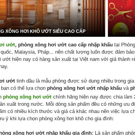
G XÔNG HƠI KHÔ ƯỚT SIÊU CAO CẤP
ơi ướt
, phòng xông hơi ướt cao cấp nhập khẩu
tại Phòn
uốc, Malaysia, Pháp... nên chất lượng luôn được đảm bảo là
 ướt hiện nay có hàng sản xuất tại Việt nam với giá thành 
nay.
ơi ướt
tinh dầu là mẫu phòng được sử dụng nhiều trong gia
 bạn có thể lựa chọn
phòng xông hơi ướt nhập khẩu
và
p
ẩm
phòng xông hơi ướt
chính hãng hiện nay được chia làm 
ản xuất trong nước. Mỗi dòng sản phẩm đều có những ưu đi
ẩm có nhiều kích thước và giá cả khác nhau nên việc lựa 
ưu ý khi lựa chọn phòng xông hơi khô cho gia đình:
òng xông hơi ướt nhập khẩu gia đình:
Là sản phẩm phòn