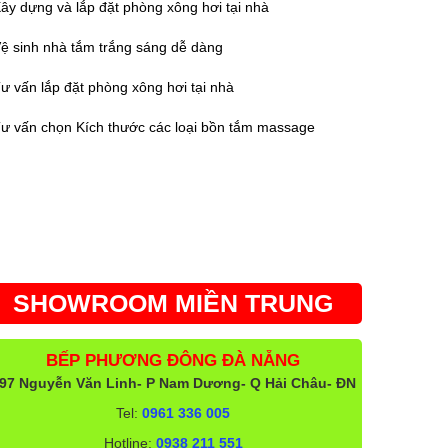
ây dựng và lắp đặt phòng xông hơi tại nhà
ệ sinh nhà tắm trắng sáng dễ dàng
ư vấn lắp đặt phòng xông hơi tại nhà
ư vấn chọn Kích thước các loại bồn tắm massage
SHOWROOM MIỀN TRUNG
BẾP PHƯƠNG ĐÔNG ĐÀ NẴNG
97 Nguyễn Văn Linh- P Nam Dương- Q Hải Châu- ĐN
Tel:
0961 336 005
Hotline:
0938 211 551