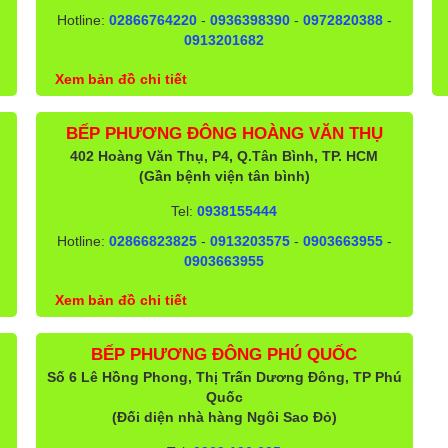
Hotline:
02866764220
-
0936398390
-
0972820388
-
0913201682
Xem bản đồ chi tiết
BẾP PHƯƠNG ĐÔNG HOÀNG VĂN THỤ
402 Hoàng Văn Thụ, P4, Q.Tân Bình, TP. HCM
(Gần bệnh viện tân bình)
Tel:
0938155444
Hotline:
02866823825
-
0913203575
-
0903663955
-
0903663955
Xem bản đồ chi tiết
BẾP PHƯƠNG ĐÔNG PHÚ QUỐC
Số 6 Lê Hồng Phong, Thị Trấn Dương Đông, TP Phú
Quốc
(Đối diện nhà hàng Ngôi Sao Đỏ)