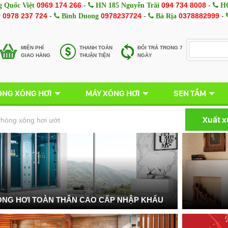
0969 174 266
-
094 734 8008
-
 Quốc Việt
HN 185 Nguyễn Trãi
HC
0978 237 724
-
0978237724
-
0378882999
-
c
Bình Duong
Bà Rịa
MIÊN PHÍ
THANH TOÁN
ĐỔI TRẢ TRONG 7
GIAO HÀNG
THUẬN TIỆN
NGÀY
NG XÔNG HƠI
MÁY XÔNG HƠI
SEN TẮM
Xuất 
hòng xông hơi ướt
NG HƠI TOÀN THÂN CAO CẤP NHẬP KHẨU