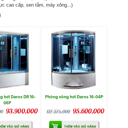
ực cao cấp, sen tắm, máy xông...)
 hơi Daros DR 16-
Phòng xông hơi Daros 16-04P
06P
93.900,000
95.600,000
00
127.375,000