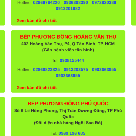
Hotline:
02866764220
-
0936398390
-
0972820388
-
0913201682
Xem bản đồ chi tiết
BẾP PHƯƠNG ĐÔNG HOÀNG VĂN THỤ
402 Hoàng Văn Thụ, P4, Q.Tân Bình, TP. HCM
(Gần bệnh viện tân bình)
Tel:
0938155444
Hotline:
02866823825
-
0913203575
-
0903663955
-
0903663955
Xem bản đồ chi tiết
BẾP PHƯƠNG ĐÔNG PHÚ QUỐC
Số 6 Lê Hồng Phong, Thị Trấn Dương Đông, TP Phú
Quốc
(Đối diện nhà hàng Ngôi Sao Đỏ)
Tel:
0969 196 605