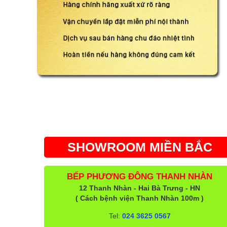
SHOWROOM MIỀN BẮC
BẾP PHƯƠNG ĐÔNG THANH NHÀN
12 Thanh Nhàn - Hai Bà Trưng - HN
( Cách bệnh viện Thanh Nhàn 100m )
Tel:
024 3625 0567