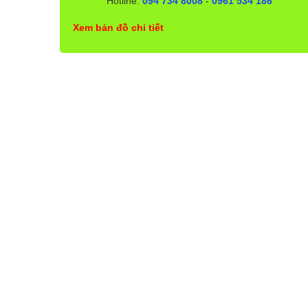
Hotline:
094 734 8008
-
0961 534 186
Xem bản đồ chi tiết