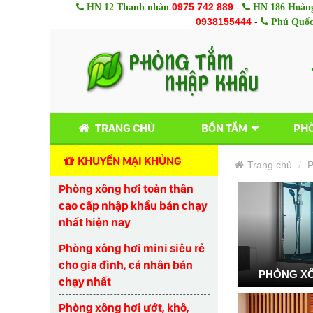
0975 742 889
-
HN 12 Thanh nhàn
HN 186 Hoàng
0938155444
-
Phú Quố
TRANG CHỦ
BỒN TẮM
PHÒ
KHUYẾN MẠI KHỦNG
Trang chủ
P
Phòng xông hơi toàn thân
cao cấp nhập khẩu bán chạy
nhất hiện nay
Phòng xông hơi mini siêu rẻ
cho gia đình, cá nhân bán
PHÒNG XÔ
chạy nhất
Phòng xông hơi ướt, khô,