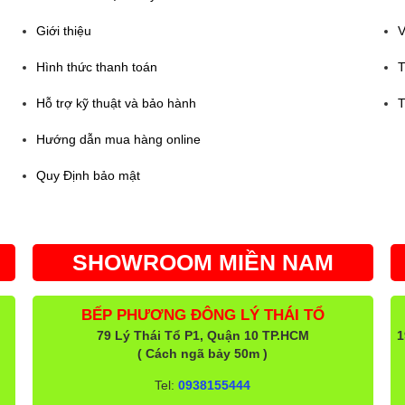
Giới thiệu
V
Hình thức thanh toán
T
Hỗ trợ kỹ thuật và bảo hành
T
Hướng dẫn mua hàng online
Quy Định bảo mật
SHOWROOM MIỀN NAM
BẾP PHƯƠNG ĐÔNG LÝ THÁI TỔ
79 Lý Thái Tổ P1, Quận 10 TP.HCM
1
( Cách ngã bảy 50m )
Tel:
0938155444