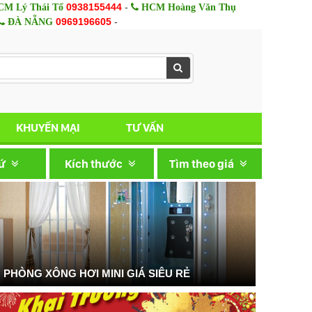
0938155444
-
M Lý Thái Tổ
HCM Hoàng Văn Thụ
0969196605
-
ĐÀ NẴNG
KHUYẾN MẠI
TƯ VẤN
xứ
Kích thước
Tìm theo giá
PHÒNG XÔNG HƠI MINI GIÁ SIÊU RẺ