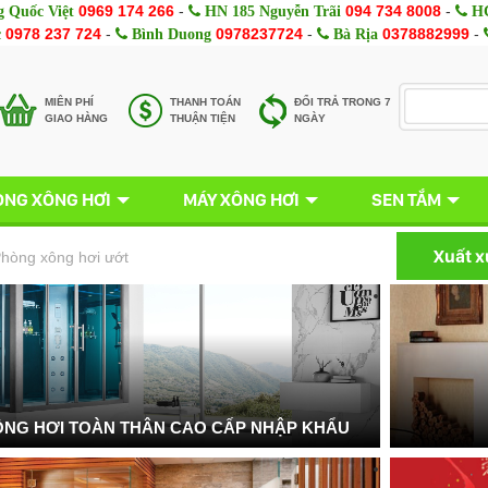
0969 174 266
-
094 734 8008
-
 Quốc Việt
HN 185 Nguyễn Trãi
HC
0978 237 724
-
0978237724
-
0378882999
-
c
Bình Duong
Bà Rịa
MIÊN PHÍ
THANH TOÁN
ĐỔI TRẢ TRONG 7
GIAO HÀNG
THUẬN TIỆN
NGÀY
NG XÔNG HƠI
MÁY XÔNG HƠI
SEN TẮM
Xuất 
hòng xông hơi ướt
NG HƠI TOÀN THÂN CAO CẤP NHẬP KHẨU