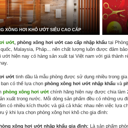
G XÔNG HƠI KHÔ ƯỚT SIÊU CAO CẤP
ơi ướt
, phòng xông hơi ướt cao cấp nhập khẩu
tại Phòn
uốc, Malaysia, Pháp... nên chất lượng luôn được đảm bảo là
 ướt hiện nay có hàng sản xuất tại Việt nam với giá thành 
nay.
ơi ướt
tinh dầu là mẫu phòng được sử dụng nhiều trong gia
 bạn có thể lựa chọn
phòng xông hơi ướt nhập khẩu
và
p
ẩm
phòng xông hơi ướt
chính hãng hiện nay được chia làm 
ản xuất trong nước. Mỗi dòng sản phẩm đều có những ưu đi
ẩm có nhiều kích thước và giá cả khác nhau nên việc lựa 
ưu ý khi lựa chọn phòng xông hơi khô cho gia đình:
òng xông hơi ướt nhập khẩu gia đình:
Là sản phẩm phòn