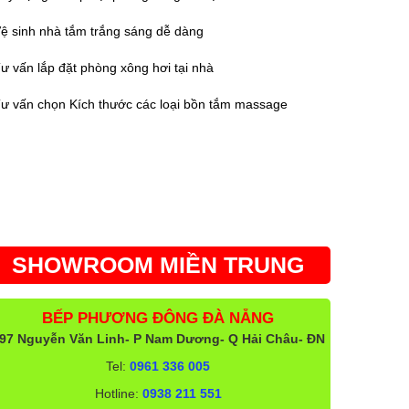
ệ sinh nhà tắm trắng sáng dễ dàng
ư vấn lắp đặt phòng xông hơi tại nhà
ư vấn chọn Kích thước các loại bồn tắm massage
SHOWROOM MIỀN TRUNG
BẾP PHƯƠNG ĐÔNG ĐÀ NẴNG
97 Nguyễn Văn Linh- P Nam Dương- Q Hải Châu- ĐN
Tel:
0961 336 005
Hotline:
0938 211 551