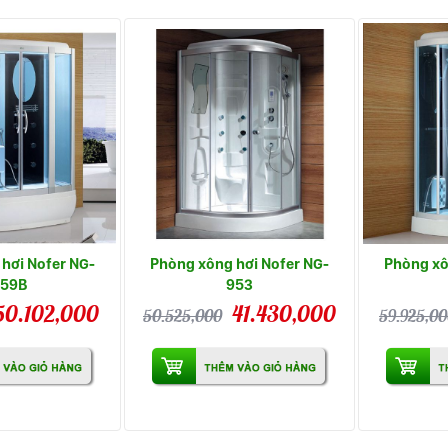
hơi Nofer NG-
Phòng xông hơi Nofer NG-
Phòng xô
159B
953
50.102,000
41.430,000
50.525,000
59.925,0