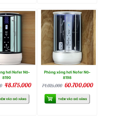
ng hơi Nofer NG-
Phòng xông hơi Nofer NG-
8190
8198
48.175,000
60.700,000
00
74.025,000