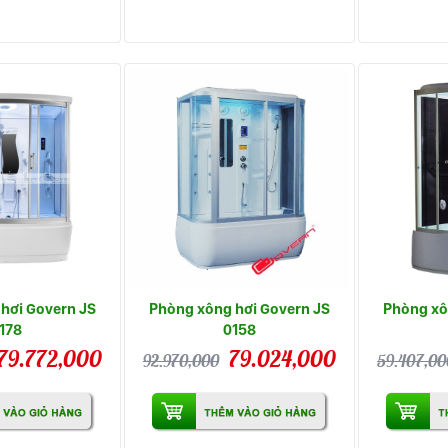
hơi Govern JS
Phòng xông hơi Govern JS
Phòng xô
178
0158
79.772,000
79.024,000
92.970,000
59.407,00