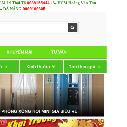
0938155444
-
M Lý Thái Tổ
HCM Hoàng Văn Thụ
0969196605
-
ĐÀ NẴNG
KHUYẾN MẠI
TƯ VẤN
xứ
Kích thước
Tìm theo giá
PHÒNG XÔNG HƠI MINI GIÁ SIÊU RẺ