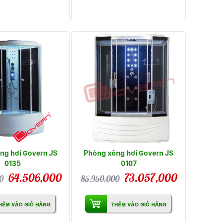
ng hơi Govern JS
Phòng xông hơi Govern JS
0135
0107
64.506,000
73.057,000
0
85.950,000