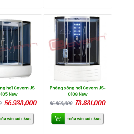
ng hơi Govern JS
Phòng xông hơi Govern JS-
0105 New
0108 New
56.933,000
73.831,000
0
86.860,000