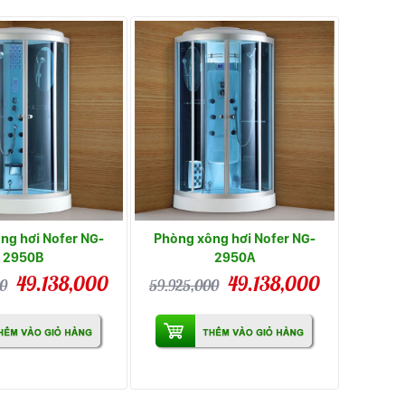
ng hơi Nofer NG-
Phòng xông hơi Nofer NG-
2950B
2950A
49.138,000
49.138,000
00
59.925,000