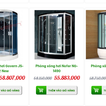
hơi Govern JS-
Phòng xông hơi Nofer NG-
Phòng xô
2 New
1490
68.807,000
55.883,000
68.150,000
58.750,0