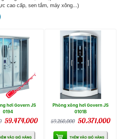
ực cao cấp, sen tắm, máy xông...)
ng hơi Govern JS
Phòng xông hơi Govern JS
0194
0101B
59.474,000
50.371,000
0
59.260,000