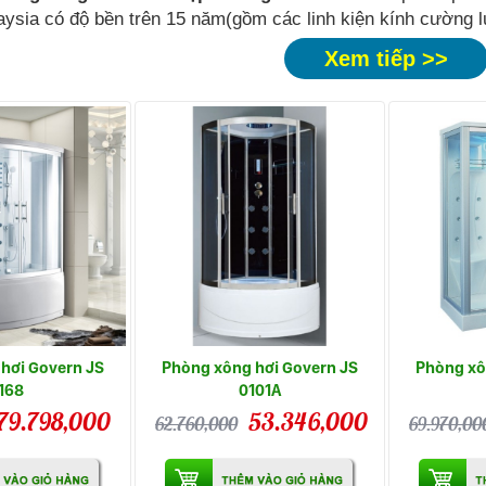
ysia có độ bền trên 15 năm(gồm các linh kiện kính cường l
Xem tiếp >>
hơi Govern JS
Phòng xông hơi Govern JS
Phòng xô
168
0101A
79.798,000
53.346,000
62.760,000
69.970,00