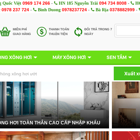
0969 174 266
-
094 734 8008
-
 Quốc Việt
HN 185 Nguyễn Trãi
HC
0978 237 724
-
0978237724
-
0378882999
-
c
Bình Duong
Bà Rịa
MIÊN PHÍ
THANH TOÁN
ĐỔI TRẢ TRONG 7
GIAO HÀNG
THUẬN TIỆN
NGÀY
NG XÔNG HƠI
MÁY XÔNG HƠI
SEN TẮM
Xuất 
hòng xông hơi ướt
NG HƠI TOÀN THÂN CAO CẤP NHẬP KHẨU