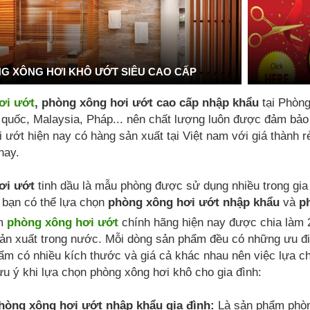
G XÔNG HƠI KHÔ ƯỚT SIÊU CAO CẤP
ơi ướt
, phòng xông hơi ướt cao cấp nhập khẩu
tại Phòn
uốc, Malaysia, Pháp... nên chất lượng luôn được đảm bảo là
 ướt hiện nay có hàng sản xuất tại Việt nam với giá thành 
nay.
ơi ướt
tinh dầu là mẫu phòng được sử dụng nhiều trong gia
 bạn có thể lựa chọn
phòng xông hơi ướt nhập khẩu
và
p
ẩm
phòng xông hơi ướt
chính hãng hiện nay được chia làm 
ản xuất trong nước. Mỗi dòng sản phẩm đều có những ưu đi
ẩm có nhiều kích thước và giá cả khác nhau nên việc lựa 
ưu ý khi lựa chọn phòng xông hơi khô cho gia đình:
òng xông hơi ướt nhập khẩu gia đình:
Là sản phẩm phòn