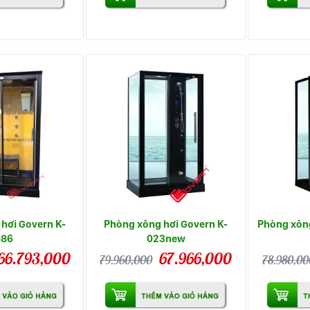
hơi Govern K-
Phòng xông hơi Govern K-
Phòng xông
086
023new
66.793,000
67.966,000
79.960,000
78.980,00