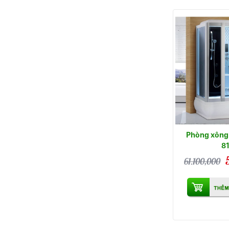
Phòng xông 
8
61.100,000