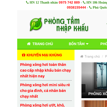
0975 742 889
-
HN 12 Thanh nhàn
HN 186 Hoàng
0938155444
-
Phú Quố
TRANG CHỦ
BỒN TẮM
PHÒ
KHUYẾN MẠI KHỦNG
Trang chủ
P
Phòng xông hơi toàn thân
cao cấp nhập khẩu bán chạy
nhất hiện nay
Phòng xông hơi mini siêu rẻ
cho gia đình, cá nhân bán
PHÒNG XÔ
chạy nhất
Phòng xông hơi ướt, khô,