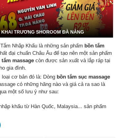
KHAI TRƯƠNG SHOROOM ĐÀ NẴNG
 Tắm Nhập Khẩu là những sản phẩm
bồn tắm
t nhất đại chuẩn Châu Âu để tạo nên một sản phẩm
 tắm massage
còn được sản xuất và lắp ráp tại
o gia đình.
i loại cơ bản đó là: Dòng
bồn tắm sục massage
assage có những hãng nào và giá cả ra sao là
ua một số lưu ý như sau:
hập khẩu từ Hàn Quốc, Malaysia... sản phẩm