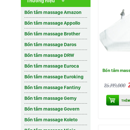
Thương hiệu
Bồn tắm massage Amazon
Bồn tắm massage Appollo
Bồn tắm massage Brother
Bồn tắm massage Daros
Bồn tắm massage DRW
Bồn tắm massage Euroca
Bồn tắm mass
Bồn tắm massage Euroking
25.149,000
Bồn tắm massage Fantiny
Bồn tắm massage Gemy
Bồn tắm massage Govern
Bồn tắm massage Koleto