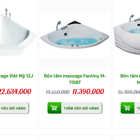
age Việt Mỹ 12J
Bồn tắm massage Fantiny M-
Bồn tắm 
115BT
M
22.634,000
11.390,000
14.550,000
15.900,00