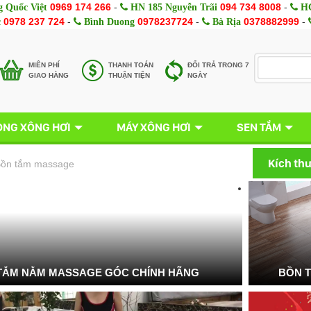
0969 174 266
-
094 734 8008
-
 Quốc Việt
HN 185 Nguyễn Trãi
HC
0978 237 724
-
0978237724
-
0378882999
-
c
Bình Duong
Bà Rịa
MIÊN PHÍ
THANH TOÁN
ĐỔI TRẢ TRONG 7
GIAO HÀNG
THUẬN TIỆN
NGÀY
NG XÔNG HƠI
MÁY XÔNG HƠI
SEN TẮM
Kích th
ồn tắm massage
TẮM NẰM MASSAGE GÓC CHÍNH HÃNG
BỒN 