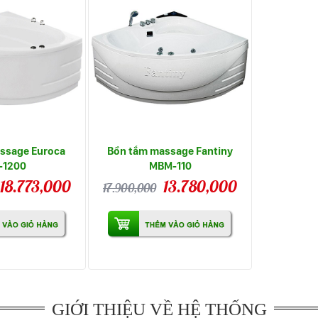
ssage Euroca
Bồn tắm massage Fantiny
-1200
MBM-110
18.773,000
13.780,000
17.900,000