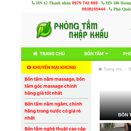
0975 742 889
-
HN 12 Thanh nhàn
HN 186 Hoàng
0938155444
-
Phú Quố
TRANG CHỦ
BỒN TẮM
PHÒ
KHUYẾN MẠI KHỦNG
Trang chủ
B
Bồn tắm nằm massage, bồn
tắm góc massage chính
hãng giá tốt nhất
Bồn tắm nằm ngâm, chính
hãng trong nước có giá rẻ
BỒN 
nhất
Bồn tắm nghệ thuật cao cấp