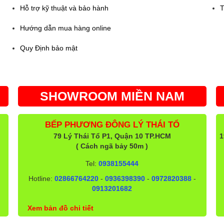
Hỗ trợ kỹ thuật và bảo hành
T
Hướng dẫn mua hàng online
Quy Định bảo mật
SHOWROOM MIỀN NAM
BẾP PHƯƠNG ĐÔNG LÝ THÁI TỔ
79 Lý Thái Tổ P1, Quận 10 TP.HCM
1
( Cách ngã bảy 50m )
Tel:
0938155444
Hotline:
02866764220
-
0936398390
-
0972820388
-
0913201682
Xem bản đồ chi tiết