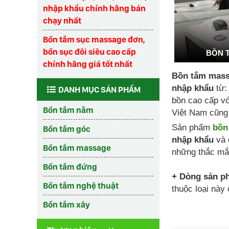
nhập khẩu chính hãng bán
chạy nhất
Bồn tắm sục massage đơn,
bồn sục đôi siêu cao cấp
BỒN 
chính hãng giá tốt nhất
Bồn tắm mass
nhập khẩu
từ:
DANH MỤC SẢN PHẨM
bồn cao cấp vớ
Bồn tắm nằm
Việt Nam cũng 
Sản phẩm
bồn
Bồn tắm góc
nhập khẩu
và 
Bồn tắm massage
những thắc mắ
Bồn tắm đứng
+ Dòng sản p
Bồn tắm nghệ thuật
thuộc loại này
Bồn tắm xây