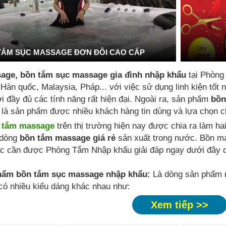
TẮM SỤC MASSAGE ĐƠN ĐÔI CAO CẤP
age, bồn tắm sục massage gia đình nhập khẩu
tại Phòng
 Hàn quốc, Malaysia, Pháp... với việc sử dụng linh kiện tố
i đầy đủ các tính năng rất hiện đại. Ngoài ra, sản phẩm
bồn
là sản phẩm được nhiều khách hàng tin dùng và lựa chọn ch
 tắm massage
trên thị trường hiện nay được chia ra làm ha
dòng
bồn tắm massage giá rẻ
sản xuất trong nước. Bồn m
c cần được Phòng Tắm Nhập khẩu giải đáp ngay dưới đây q
hẩm bồn tắm sục massage nhập khẩu:
Là dòng sản phẩm n
 có nhiều kiểu dáng khác nhau như:
Xem tiếp >>