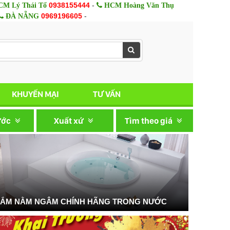
0938155444
-
M Lý Thái Tổ
HCM Hoàng Văn Thụ
0969196605
-
ĐÀ NẴNG
KHUYẾN MẠI
TƯ VẤN
ước
Xuất xứ
Tìm theo giá
TẮM NẰM NGÂM CHÍNH HÃNG TRONG NƯỚC