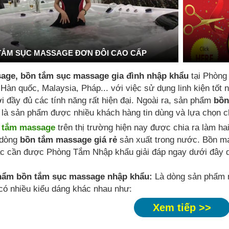
TẮM SỤC MASSAGE ĐƠN ĐÔI CAO CẤP
age, bồn tắm sục massage gia đình nhập khẩu
tại Phòng
 Hàn quốc, Malaysia, Pháp... với việc sử dụng linh kiện tố
i đầy đủ các tính năng rất hiện đại. Ngoài ra, sản phẩm
bồn
là sản phẩm được nhiều khách hàng tin dùng và lựa chọn ch
 tắm massage
trên thị trường hiện nay được chia ra làm ha
dòng
bồn tắm massage giá rẻ
sản xuất trong nước. Bồn m
c cần được Phòng Tắm Nhập khẩu giải đáp ngay dưới đây q
hẩm bồn tắm sục massage nhập khẩu:
Là dòng sản phẩm n
 có nhiều kiểu dáng khác nhau như:
Xem tiếp >>