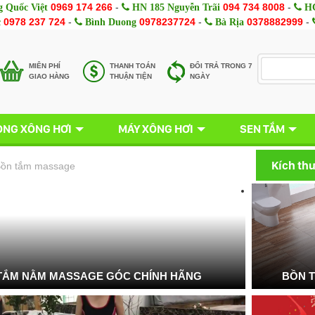
0969 174 266
-
094 734 8008
-
 Quốc Việt
HN 185 Nguyễn Trãi
HC
0978 237 724
-
0978237724
-
0378882999
-
c
Bình Duong
Bà Rịa
MIÊN PHÍ
THANH TOÁN
ĐỔI TRẢ TRONG 7
GIAO HÀNG
THUẬN TIỆN
NGÀY
NG XÔNG HƠI
MÁY XÔNG HƠI
SEN TẮM
Kích th
ồn tắm massage
TẮM NẰM MASSAGE GÓC CHÍNH HÃNG
BỒN 