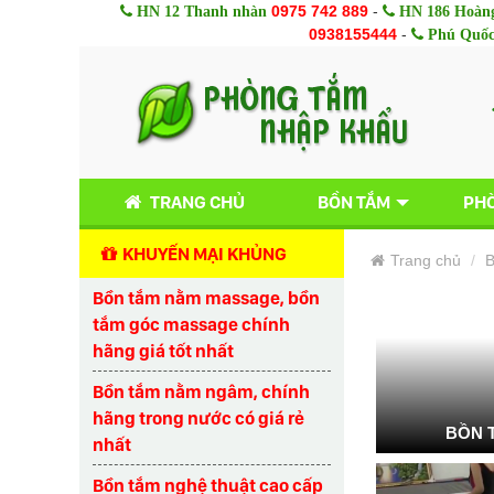
0975 742 889
-
HN 12 Thanh nhàn
HN 186 Hoàng
0938155444
-
Phú Quố
TRANG CHỦ
BỒN TẮM
PHÒ
KHUYẾN MẠI KHỦNG
Trang chủ
B
Bồn tắm nằm massage, bồn
tắm góc massage chính
hãng giá tốt nhất
Bồn tắm nằm ngâm, chính
hãng trong nước có giá rẻ
BỒN 
nhất
Bồn tắm nghệ thuật cao cấp