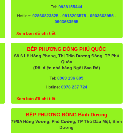
Tel:
0938155444
Hotline:
02866823825
-
0913203575
-
0903663955
-
0903663955
Xem bản đồ chi tiết
BẾP PHƯƠNG ĐÔNG PHÚ QUỐC
Số 6 Lê Hồng Phong, Thị Trấn Dương Đông, TP Phú
Quốc
(Đối diện nhà hàng Ngôi Sao Đỏ)
Tel:
0969 196 605
Hotline:
0978 237 724
Xem bản đồ chi tiết
BẾP PHƯƠNG ĐÔNG Bình Dương
79/9A Hùng Vương, Phú Cường, TP Thủ Dầu Một, Bình
Dương