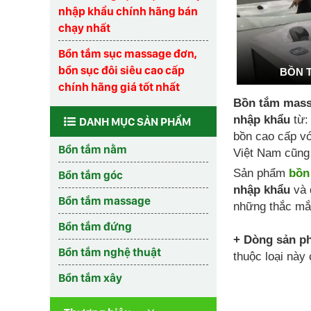
nhập khẩu chính hãng bán
chạy nhất
Bồn tắm sục massage đơn,
bồn sục đôi siêu cao cấp
BỒN 
chính hãng giá tốt nhất
Bồn tắm mass
nhập khẩu
từ:
DANH MỤC SẢN PHẨM
bồn cao cấp vớ
Bồn tắm nằm
Việt Nam cũng 
Sản phẩm
bồn
Bồn tắm góc
nhập khẩu
và 
Bồn tắm massage
những thắc mắ
Bồn tắm đứng
+ Dòng sản p
Bồn tắm nghệ thuật
thuộc loại này
Bồn tắm xây