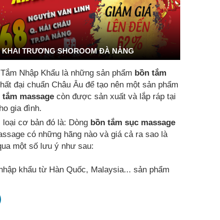
KHAI TRƯƠNG SHOROOM ĐÀ NẴNG
 Tắm Nhập Khẩu là những sản phẩm
bồn tắm
t nhất đại chuẩn Châu Âu để tạo nên một sản phẩm
 tắm massage
còn được sản xuất và lắp ráp tại
o gia đình.
i loại cơ bản đó là: Dòng
bồn tắm sục massage
assage có những hãng nào và giá cả ra sao là
ua một số lưu ý như sau:
hập khẩu từ Hàn Quốc, Malaysia... sản phẩm