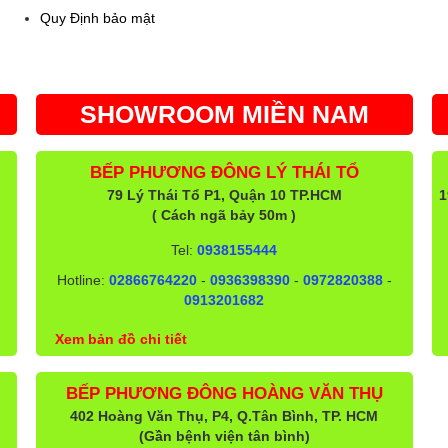
Quy Định bảo mật
SHOWROOM MIỀN NAM
BẾP PHƯƠNG ĐÔNG LÝ THÁI TỔ
79 Lý Thái Tổ P1, Quận 10 TP.HCM
1
( Cách ngã bảy 50m )
Tel:
0938155444
Hotline:
02866764220
-
0936398390
-
0972820388
-
0913201682
Xem bản đồ chi tiết
BẾP PHƯƠNG ĐÔNG HOÀNG VĂN THỤ
402 Hoàng Văn Thụ, P4, Q.Tân Bình, TP. HCM
(Gần bệnh viện tân bình)