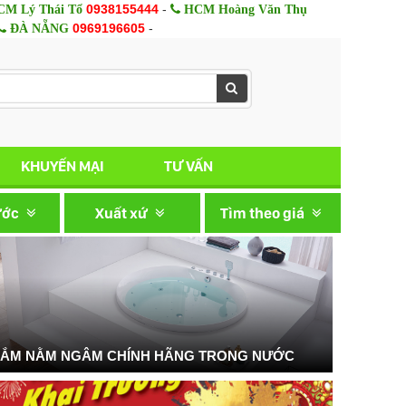
0938155444
-
M Lý Thái Tổ
HCM Hoàng Văn Thụ
0969196605
-
ĐÀ NẴNG
KHUYẾN MẠI
TƯ VẤN
ước
Xuất xứ
Tìm theo giá
TẮM NẰM NGÂM CHÍNH HÃNG TRONG NƯỚC