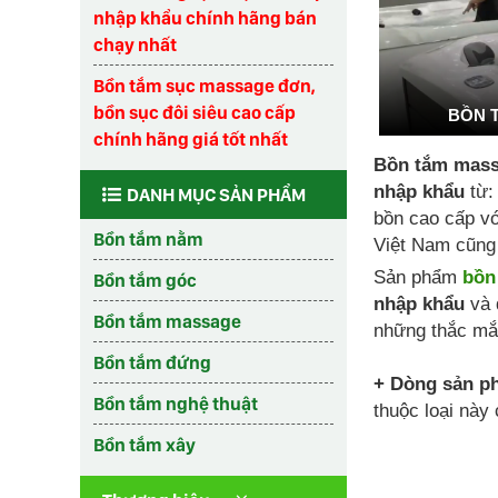
nhập khẩu chính hãng bán
chạy nhất
Bồn tắm sục massage đơn,
bồn sục đôi siêu cao cấp
BỒN 
chính hãng giá tốt nhất
Bồn tắm mass
nhập khẩu
từ:
DANH MỤC SẢN PHẨM
bồn cao cấp vớ
Bồn tắm nằm
Việt Nam cũng 
Sản phẩm
bồn
Bồn tắm góc
nhập khẩu
và 
Bồn tắm massage
những thắc mắ
Bồn tắm đứng
+ Dòng sản p
Bồn tắm nghệ thuật
thuộc loại này
Bồn tắm xây