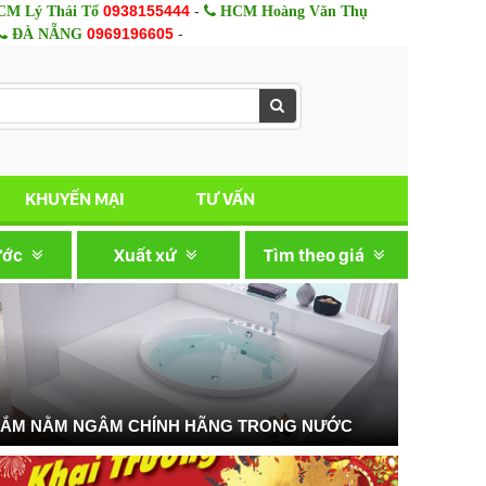
0938155444
-
M Lý Thái Tổ
HCM Hoàng Văn Thụ
0969196605
-
ĐÀ NẴNG
KHUYẾN MẠI
TƯ VẤN
ước
Xuất xứ
Tìm theo giá
TẮM NẰM NGÂM CHÍNH HÃNG TRONG NƯỚC