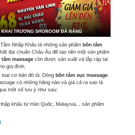
KHAI TRƯƠNG SHOROOM ĐÀ NẴNG
 Tắm Nhập Khẩu là những sản phẩm
bồn tắm
t nhất đại chuẩn Châu Âu để tạo nên một sản phẩm
 tắm massage
còn được sản xuất và lắp ráp tại
o gia đình.
i loại cơ bản đó là: Dòng
bồn tắm sục massage
assage có những hãng nào và giá cả ra sao là
ua một số lưu ý như sau:
hập khẩu từ Hàn Quốc, Malaysia... sản phẩm