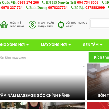
0969 174 266
-
094 734 8008
-
 Quốc Việt
HN 185 Nguyễn Trãi
HC
0978 237 724
-
0978237724
-
0378882999
-
c
Bình Duong
Bà Rịa
MIÊN PHÍ
THANH TOÁN
ĐỔI TRẢ TRONG 7
GIAO HÀNG
THUẬN TIỆN
NGÀY
NG XÔNG HƠI
MÁY XÔNG HƠI
SEN TẮM
Kích th
ồn tắm massage
TẮM NẰM MASSAGE GÓC CHÍNH HÃNG
BỒN 