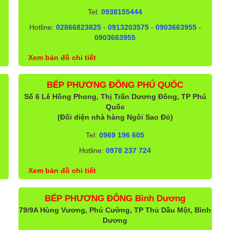
Tel:
0938155444
Hotline:
02866823825
-
0913203575
-
0903663955
-
0903663955
Xem bản đồ chi tiết
BẾP PHƯƠNG ĐÔNG PHÚ QUỐC
Số 6 Lê Hồng Phong, Thị Trấn Dương Đông, TP Phú
Quốc
(Đối diện nhà hàng Ngôi Sao Đỏ)
Tel:
0969 196 605
Hotline:
0978 237 724
Xem bản đồ chi tiết
BẾP PHƯƠNG ĐÔNG Bình Dương
79/9A Hùng Vương, Phú Cường, TP Thủ Dầu Một, Bình
Dương