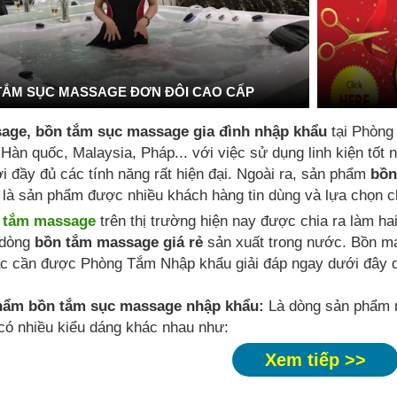
TẮM SỤC MASSAGE ĐƠN ĐÔI CAO CẤP
age, bồn tắm sục massage gia đình nhập khẩu
tại Phòng
 Hàn quốc, Malaysia, Pháp... với việc sử dụng linh kiện tố
i đầy đủ các tính năng rất hiện đại. Ngoài ra, sản phẩm
bồn
là sản phẩm được nhiều khách hàng tin dùng và lựa chọn ch
 tắm massage
trên thị trường hiện nay được chia ra làm ha
dòng
bồn tắm massage giá rẻ
sản xuất trong nước. Bồn m
c cần được Phòng Tắm Nhập khẩu giải đáp ngay dưới đây q
hẩm bồn tắm sục massage nhập khẩu:
Là dòng sản phẩm n
 có nhiều kiểu dáng khác nhau như:
Xem tiếp >>