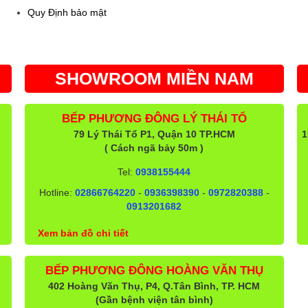
Quy Định bảo mật
SHOWROOM MIỀN NAM
BẾP PHƯƠNG ĐÔNG LÝ THÁI TỔ
79 Lý Thái Tổ P1, Quận 10 TP.HCM
1
( Cách ngã bảy 50m )
Tel:
0938155444
Hotline:
02866764220
-
0936398390
-
0972820388
-
0913201682
Xem bản đồ chi tiết
BẾP PHƯƠNG ĐÔNG HOÀNG VĂN THỤ
402 Hoàng Văn Thụ, P4, Q.Tân Bình, TP. HCM
(Gần bệnh viện tân bình)