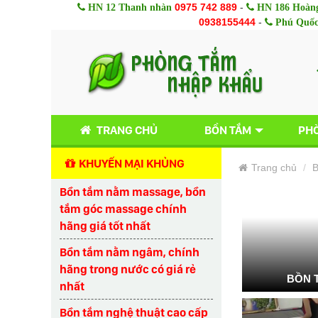
0975 742 889
-
HN 12 Thanh nhàn
HN 186 Hoàng
0938155444
-
Phú Quố
TRANG CHỦ
BỒN TẮM
PHÒ
KHUYẾN MẠI KHỦNG
Trang chủ
B
Bồn tắm nằm massage, bồn
tắm góc massage chính
hãng giá tốt nhất
Bồn tắm nằm ngâm, chính
hãng trong nước có giá rẻ
BỒN 
nhất
Bồn tắm nghệ thuật cao cấp