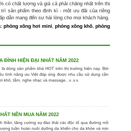
có chất lượng và giá cả phải chăng nhất trên thị
rì sản phẩm theo định kì - một ưu đãi của riêng
ấp dẫn mang đến sự hài lòng cho mọi khách hàng.
a:
phòng xông hơi mini
,
phòng xông khô
,
phòng
 ĐÌNH HIỆN ĐẠI NHẤT NĂM 2022
là dòng sản phẩm khá HOT trên thị trường hiện nay. Bởi
iều tính năng ưu Việt đáp ứng được nhu cầu sử dụng cần
ơi khô, tắm, nghe nhạc và massage...v..v.v.
HẤT NÊN MUA NĂM 2022
nh thần, tăng cường sự đào thải các độc tố qua đường mồ
 lượng tuần hoàn nuôi dưỡng da khiến cho da khỏe và mịn