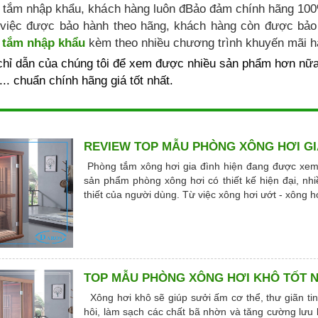
tắm nhập khẩu, khách hàng luôn đBảo đảm chính hãng 100% 
 việc được bảo hành theo hãng, khách hàng còn được bảo t
 tắm nhập khẩu
kèm theo nhiều chương trình khuyến mãi h
 chỉ dẫn của chúng tôi để xem được nhiều sản phẩm hơn nữ
... chuẩn chính hãng giá tốt nhất.
REVIEW TOP MẪU PHÒNG XÔNG HƠI GIA
Phòng tắm xông hơi gia đình hiện đang được xem 
sản phẩm phòng xông hơi có thiết kế hiện đại, nh
thiết của người dùng. Từ việc xông hơi ướt - xông h
TOP MẪU PHÒNG XÔNG HƠI KHÔ TỐT N
Xông hơi khô sẽ giúp sưởi ấm cơ thể, thư giãn ti
hôi, làm sạch các chất bã nhờn và tăng cường lưu