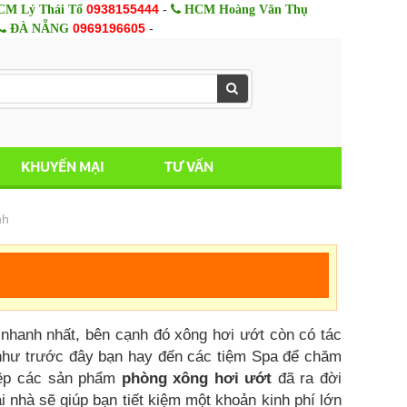
0938155444
-
M Lý Thái Tổ
HCM Hoàng Văn Thụ
0969196605
-
ĐÀ NẴNG
KHUYẾN MẠI
TƯ VẤN
nh
e nhanh nhất, bên cạnh đó xông hơi ướt còn có tác
 như trước đây bạn hay đến các tiệm Spa để chăm
hiệp các sản phẩm
phòng xông hơi ướt
đã ra đời
i nhà sẽ giúp bạn tiết kiệm một khoản kinh phí lớn