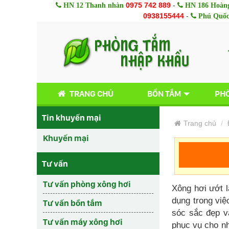
0975 742 889
-
HN 12 Thanh nhàn
HN 186 Hoàng
0938155444
-
Phú Quố
TRANG CHỦ
BỒN TẮM
PHÒ
Tin khuyến mại
Trang chủ
Khuyến mại
Tư vấn
Tư vấn phòng xông hơi
Xông hơi ướt l
dụng trong việ
Tư vấn bồn tắm
sóc sắc đẹp v
Tư vấn máy xông hơi
phục vụ cho nh