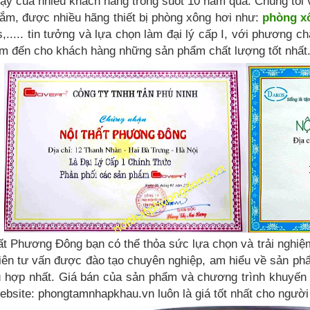
n cậy của nhiều khách hàng trong suốt 10 năm qua. Chúng tôi 
 tắm, được nhiều hãng thiết bị phòng xông hơi như:
phòng x
,..... tin tưởng và lựa chọn làm đại lý cấp I, với phương 
 đến cho khách hàng những sản phẩm chất lượng tốt nhất
ất Phương Đông bạn có thể thỏa sức lựa chọn và trải nghi
viên tư vấn được đào tạo chuyên nghiệp, am hiểu về sản p
hù hợp nhất. Giá bán của sản phẩm và chương trình khuyến
 website: phongtamnhapkhau.vn luôn là giá tốt nhất cho người