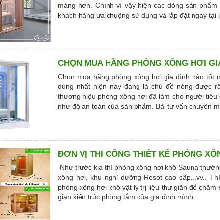
màng hơn. Chính vì vậy hiện các dòng sản phẩm 
khách hàng ưa chuộng sử dụng và lắp đặt ngay tại 
CHỌN MUA HÃNG PHÒNG XÔNG HƠI GIA
Chọn mua hãng phòng xông hơi gia đình nào tốt 
dùng nhất hiện nay đang là chủ đề nóng được rấ
thương hiệu phòng xông hơi đã làm cho người tiêu
như độ an toàn của sản phẩm. Bài tư vấn chuyên m
ĐƠN VỊ THI CÔNG THIẾT KẾ PHÒNG XÔ
Như trước kia thì phòng xông hơi khô Sauna thườn
xông hơi, khu nghỉ dưỡng Resot cao cấp...vv.. T
phòng xông hơi khô vật lý trị liệu thư giãn để chăm 
gian kiến trúc phòng tắm của gia đình mình.