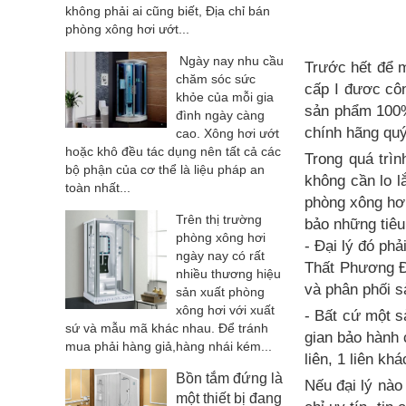
không phải ai cũng biết, Địa chỉ bán
phòng xông hơi ướt...
Ngày nay nhu cầu
Trước hết để
chăm sóc sức
cấp I đươc cô
khỏe của mỗi gia
sản phẩm 100%,
đình ngày càng
chính hãng quý
cao. Xông hơi ướt
hoặc khô đều tác dụng nên tất cả các
Trong quá trìn
bộ phận của cơ thể là liệu pháp an
không cần lo l
toàn nhất...
phòng xông hơi
Trên thị trường
bảo những tiêu
phòng xông hơi
- Đại lý đó ph
ngày nay có rất
Thất Phương Đ
nhiều thương hiệu
và phân phối s
sản xuất phòng
xông hơi với xuất
- Bất cứ một s
sứ và mẫu mã khác nhau. Để tránh
gian bảo hành 
mua phải hàng giả,hàng nhái kém...
liên, 1 liên kh
Bồn tắm đứng là
Nếu đại lý nào
một thiết bị đang