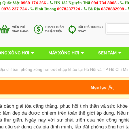
0969 174 266
-
094 734 8008
-
 Quốc Việt
HN 185 Nguyễn Trãi
HC
0978 237 724
-
0978237724
-
0378882999
-
c
Bình Duong
Bà Rịa
MIÊN PHÍ
THANH TOÁN
ĐỔI TRẢ TRONG 7
GIAO HÀNG
THUẬN TIỆN
NGÀY
NG XÔNG HƠI
MÁY XÔNG HƠI
SEN TẮM
Địa chỉ bán phòng xông hơi ướt nhập khẩu tại Hà Nội và TP Hồ Chí Mi
Mục lục
[
Ẩn
]
à cách giải tỏa căng thẳng, phục hồi tinh thần và sức khỏ
c làm đẹp da được chị em trên toàn thế giới áp dụng. Nếu
à thư giãn. Ngày nay với sự phát triển của nền công ng
u cầu sử dụng của gia đình mình, lắp đặt phòng xông hơi tạ