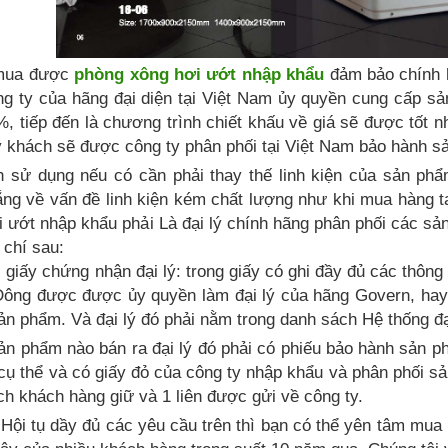
 mua được
phòng xông hơi ướt nhập khẩu
đảm bảo chính h
ng ty của hãng đại diện tại Việt Nam ủy quyền cung cấp s
 tiếp đến là chương trình chiết khấu về giá sẽ được tốt nh
 khách sẽ được công ty phân phối tại Việt Nam bảo hành sả
h sử dụng nếu có cần phải thay thế linh kiện của sản phẩ
ắng về vấn đề linh kiện kém chất lượng như khi mua hàng t
 ướt nhập khẩu phải Là đại lý chính hãng phân phối các s
 chí sau:
ải giấy chứng nhận đại lý: trong giấy có ghi đầy đủ các thôn
ông được được ủy quyền làm đại lý của hãng Govern, hay 
ản phẩm. Và đại lý đó phải nằm trong danh sách Hệ thống đạ
ản phẩm nào bán ra đại lý đó phải có phiếu bảo hành sản p
cụ thể và có giấy đỏ của công ty nhập khẩu và phân phối s
ách khách hàng giữ và 1 liên được gửi về công ty.
 Hội tụ dầy đủ các yêu cầu trên thì bạn có thể yên tâm mua