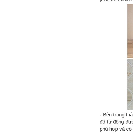
- Bên trong th
độ tự động đượ
phù hợp và có 