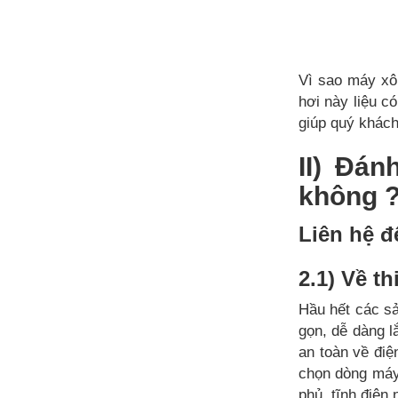
Vì sao máy xôn
hơi này liệu c
giúp quý khách
II) Đá
không 
Liên hệ để
2.1) Về th
Hầu hết các s
gọn, dễ dàng 
an toàn về điệ
chọn dòng máy 
phủ tĩnh điện 