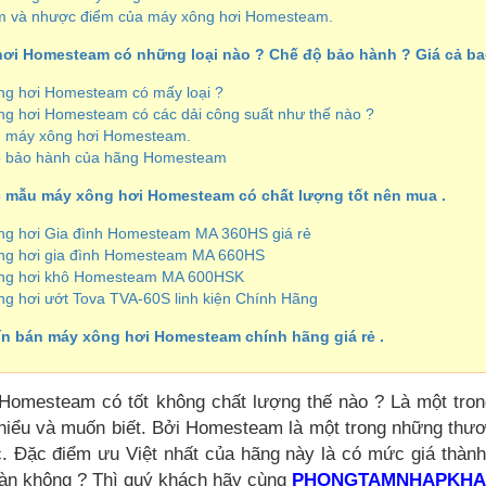
ểm và nhược điểm của máy xông hơi Homesteam.
 hơi Homesteam có những loại nào ? Chế độ bảo hành ? Giá cả b
ng hơi Homesteam có mấy loại ?
ng hơi Homesteam có các dải công suất như thế nào ?
n máy xông hơi Homesteam.
ộ bảo hành của hãng Homesteam
c mẫu máy xông hơi Homesteam có chất lượng tốt nên mua .
ng hơi Gia đình Homesteam MA 360HS giá rẻ
ông hơi gia đình Homesteam MA 660HS
ông hơi khô Homesteam MA 600HSK
ng hơi ướt Tova TVA-60S linh kiện Chính Hãng
 tín bán máy xông hơi Homesteam chính hãng giá rẻ .
Homesteam có tốt không chất lượng thế nào ? Là một tron
hiểu và muốn biết. Bởi Homesteam là một trong những thươ
. Đặc điểm ưu Việt nhất của hãng này là có mức giá thành
oàn không ? Thì quý khách hãy cùng
PHONGTAMNHAPKHA