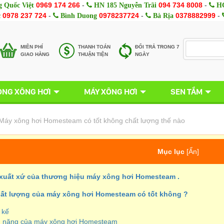
0969 174 266
-
094 734 8008
-
 Quốc Việt
HN 185 Nguyễn Trãi
HC
0978 237 724
-
0978237724
-
0378882999
-
c
Bình Duong
Bà Rịa
MIÊN PHÍ
THANH TOÁN
ĐỔI TRẢ TRONG 7
GIAO HÀNG
THUẬN TIỆN
NGÀY
NG XÔNG HƠI
MÁY XÔNG HƠI
SEN TẮM
Máy xông hơi Homesteam có tốt không chất lượng thế nào
Mục lục
[
Ẩn
]
ề xuất xứ của thương hiệu máy xông hơi Homesteam .
chất lượng của máy xông hơi Homesteam có tốt không ?
t kế
nh năng của máy xông hơi Homesteam