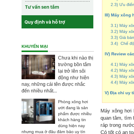
2.3) Ưu đi
Tư vấn sen tắm
III) Máy xông
Quy định và hỗ trợ
3.1) Máy xô
3.2) Máy xô
3.3) Giá bá
3.4) Chế đ
KHUYẾN MẠI
IV) Review cá
Chưa khi nào thị
trường bồn tắm
4.1) Máy xô
4.2) Máy x
lại trở lên sôi
4.3) Máy x
động như hiện
4.4) Máy xô
nay, những cái tên được nhắc
đến nhiều nhất...
V) Địa chỉ uy
Phòng xông hơi
ướt đang là sản
Máy xông hơi 
phẩm được nhiều
quan tâm, tìm 
khách hàng tin
ráp trong nước
dùng hiện nay
nhưng mua ở đâu đảm bảo uy tín
Có tốt có an t