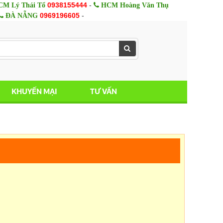
0938155444
-
M Lý Thái Tổ
HCM Hoàng Văn Thụ
0969196605
-
ĐÀ NẴNG
KHUYẾN MẠI
TƯ VẤN