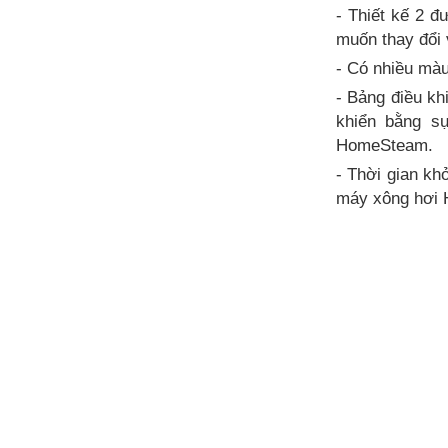
- Thiết kế 2 đ
muốn thay đổi v
- Có nhiều màu
- Bảng điều kh
khiển bằng s
HomeSteam.
- Thời gian k
máy xông hơi H