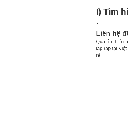
I) Tìm 
.
Liên hệ để
Qua tìm hiểu 
lắp ráp tại Vi
rẻ.