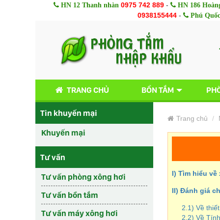
0975 742 889
-
HN 12 Thanh nhàn
HN 186 Hoàng
0938155444
-
Phú Quố
TRANG CHỦ
BỒN TẮM
PHÒ
Tin khuyến mại
Trang chủ
Khuyến mại
Tư vấn
I) Tìm hiểu v
Tư vấn phòng xông hơi
II) Đánh giá 
Tư vấn bồn tắm
2.1) Về thiế
Tư vấn máy xông hơi
2.2) Về Tí