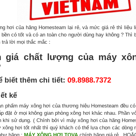
g hơi của hãng Homesteam lại rẻ, và mức giá rẻ thì liệu 
ó bền có tốt và có an toàn cho người dùng hay không ? Thì b
 trả lời mọi thắc mắc :
nh giá chất lượng của máy xô
?
 biết thêm chi tiết:
09.8988.7372
iết kế
ản phẩm máy xông hơi của thương hiệu Homesteam đều có th
lắp đặt ở mọi không gian phòng xông hơi khác nhau. Phần
n khi sử dụng. ( Chính bởi vì máy xông hơi của hãng Home
xông hơi tốt nhất thì quý khách có thể lựa chọn các dòng 
như hãng :
MÁY XÔNG HƠI TOVA
chính hãng giá rẻ , HO