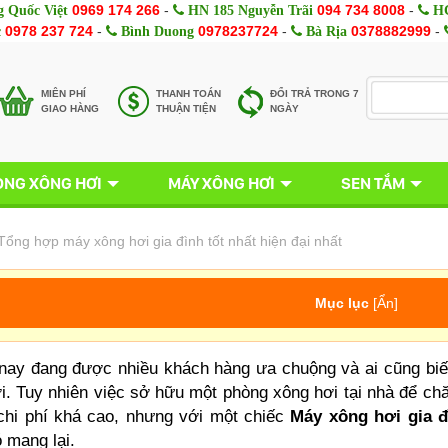
0969 174 266
-
094 734 8008
-
 Quốc Việt
HN 185 Nguyễn Trãi
HC
0978 237 724
-
0978237724
-
0378882999
-
c
Bình Duong
Bà Rịa
MIÊN PHÍ
THANH TOÁN
ĐỔI TRẢ TRONG 7
GIAO HÀNG
THUẬN TIỆN
NGÀY
NG XÔNG HƠI
MÁY XÔNG HƠI
SEN TẮM
Tổng hợp máy xông hơi gia đình tốt nhất hiện đại nhất
Mục lục
[
Ẩn
]
nay đang được nhiều khách hàng ưa chuộng và ai cũng biết 
. Tuy nhiên việc sở hữu một phòng xông hơi tại nhà để chă
 chi phí khá cao, nhưng với một chiếc
Máy xông hơi gia đ
 mang lại.