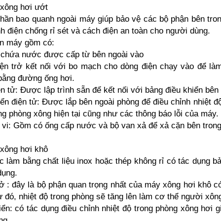
 xông hơi ướt
phần bao quanh ngoài máy giúp bảo vệ các bộ phận bên tr
nh điện chống rỉ sét và cách điện an toàn cho người dùng.
ân máy gồm có:
 chứa nước được cấp từ bên ngoài vào
iện trở kết nối với bo mạch cho dòng điện chạy vào để là
 bằng đường ống hơi.
n tử: Được lập trình sẵn để kết nối với bảng điều khiển bên 
iển điện tử: Được lắp bên ngoài phòng để điều chỉnh nhiệt đ
rong phòng xông hiện tại cũng như các thông báo lỗi của máy.
ại vi: Gồm có ống cấp nước và bộ van xả để xả cặn bên tron
 xông hơi khô
 làm bằng chất liệu inox hoặc thép không rỉ có tác dụng 
dụng.
rở : đây là bộ phận quan trọng nhất của máy xông hơi khô có
 đó, nhiệt độ trong phòng sẽ tăng lên làm cơ thể người xông 
iển: có tác dụng điều chỉnh nhiệt độ trong phòng xông hơi 
ng.