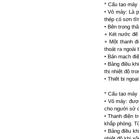
* Cấu tạo máy
• Vỏ máy: Là 
thép có sơn tĩ
• Bên trong th
+ Két nước để
+ Một thanh đ
thoát ra ngoài
• Bản mạch điệ
• Bảng điều kh
thị nhiệt độ t
• Thiết bị ngo
* Cấu tạo máy
• Vỏ máy: được
cho người sử 
• Thanh điện t
khắp phòng. Từ
• Bảng điều kh
nhiệt độ khi xô