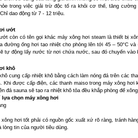
ỏe trong việc giải trừ độc tố ra khỏi cơ thể, tăng cường
Chỉ dao động từ 7 - 12 triệu.
ơi ướt
ướt còn có tên gọi khác máy xông hơi steam là thiết bị x
 đường ống hơi tạo nhiệt cho phòng lên tới 45 – 50°C và 
ẽ tự động lấy nước từ nơi chứa nước, sau đó chuyển vào b
ơi khô
hô cung cấp nhiệt khô bằng cách làm nóng đá trên các than
 Khi được cấp điện, các thanh maiso trong máy xông hơi k
lên đá sauna sẽ tạo ra nhiệt khô tỏa đều khắp phòng để xông
hí lựa chọn máy xông hơi
àng
xông hơi tốt phải có nguồn gốc xuất xứ rõ ràng, tránh hàng
 lòng tin của người tiêu dùng.