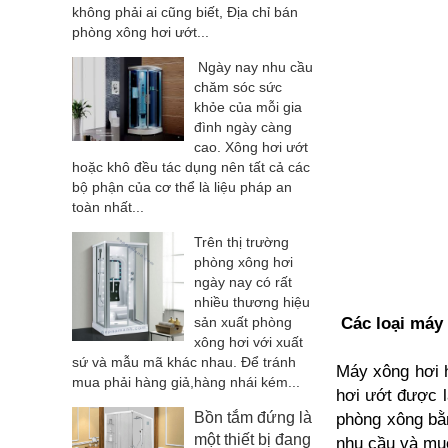
không phải ai cũng biết, Địa chỉ bán
phòng xông hơi ướt...
Ngày nay nhu cầu
chăm sóc sức
khỏe của mỗi gia
đình ngày càng
cao. Xông hơi ướt
hoặc khô đều tác dụng nên tất cả các
bộ phận của cơ thể là liệu pháp an
toàn nhất...
Trên thị trường
phòng xông hơi
ngày nay có rất
nhiều thương hiệu
sản xuất phòng
Các loại máy
xông hơi với xuất
sứ và mẫu mã khác nhau. Để tránh
Máy xông hơi h
mua phải hàng giả,hàng nhái kém...
hơi ướt được l
Bồn tắm đứng là
phòng xông bằn
một thiết bị đang
nhu cầu và mục