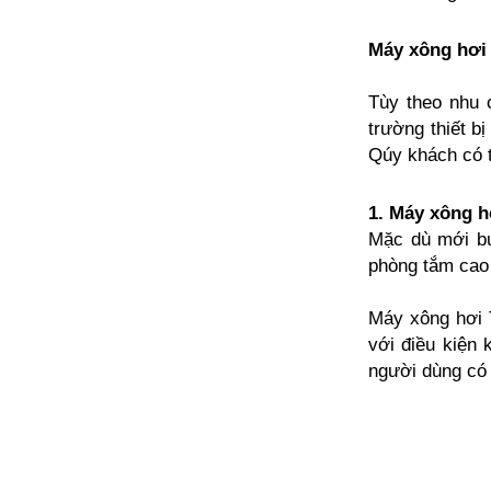
Máy xông hơi 
Tùy theo nhu 
trường thiết b
Qúy khách có t
1.
Máy xông h
Mặc dù mới bư
phòng tắm cao 
Máy xông hơi T
với điều kiện 
người dùng có 