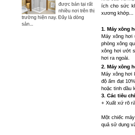
được bán tại rất
ích cho sức kh
nhiều nơi trên thị
xương khớp... 
trường hiện nay. Đây là dòng
sản...
1.
Máy xông h
Máy xông hơi 
phòng xông qua
xông hơi ướt s
hơi ra ngoài.
2.
Máy xông h
Máy xông hơi k
độ ẩm đạt 10%.
hoặc tinh dầu 
3. Các tiêu c
+ Xuất xứ rõ r
Một chiếc máy 
quả sử dụng và