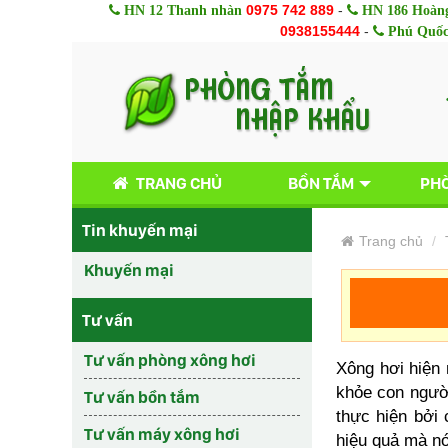
0975 742 889
-
HN 12 Thanh nhàn
HN 186 Hoàng
0938155444
-
Phú Quố
TRANG CHỦ
BỒN TẮM
PHÒ
Tin khuyến mại
Trang chủ
Khuyến mại
Tư vấn
Tư vấn phòng xông hơi
Xông hơi hiện 
khỏe con người
Tư vấn bồn tắm
thực hiện bởi
Tư vấn máy xông hơi
hiệu quả mà nó