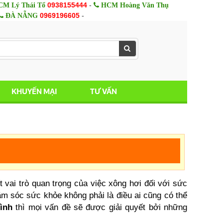
0938155444
-
M Lý Thái Tổ
HCM Hoàng Văn Thụ
0969196605
-
ĐÀ NẴNG
KHUYẾN MẠI
TƯ VẤN
vai trò quan trọng của việc xông hơi đối với sức
m sóc sức khỏe không phải là điều ai cũng có thể
ình
thì mọi vấn đề sẽ được giải quyết bởi những