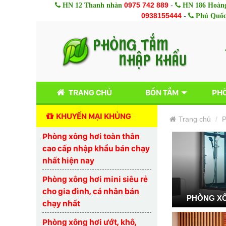
0975 742 889
-
HN 12 Thanh nhàn
HN 186 Hoàng
0938155444
-
Phú Quố
TRANG CHỦ
BỒN TẮM
PHÒ
KHUYẾN MẠI KHỦNG
Trang chủ
P
Phòng xông hơi toàn thân
cao cấp nhập khẩu bán chạy
nhất hiện nay
Phòng xông hơi mini siêu rẻ
cho gia đình, cá nhân bán
PHÒNG XÔ
chạy nhất
Phòng xông hơi ướt, khô,