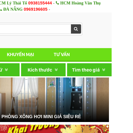
0938155444
-
M Lý Thái Tổ
HCM Hoàng Văn Thụ
0969196605
-
ĐÀ NẴNG
KHUYẾN MẠI
TƯ VẤN
xứ
Kích thước
Tìm theo giá
PHÒNG XÔNG HƠI MINI GIÁ SIÊU RẺ