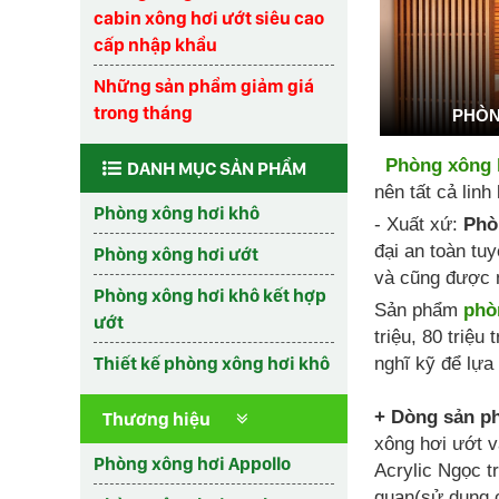
cabin xông hơi ướt siêu cao
cấp nhập khẩu
Những sản phẩm giảm giá
trong tháng
PHÒN
Phòng xông 
DANH MỤC SẢN PHẨM
nên tất cả linh
Phòng xông hơi khô
- Xuất xứ:
Phò
đại an toàn tu
Phòng xông hơi ướt
và cũng được n
Phòng xông hơi khô kết hợp
Sản phẩm
phò
ướt
triệu, 80 triệ
Thiết kế phòng xông hơi khô
nghĩ kỹ để lựa
+ Dòng sản ph
Thương hiệu
xông hơi ướt v
Phòng xông hơi Appollo
Acrylic Ngọc tr
quan(sử dụng