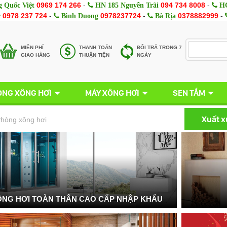
0969 174 266
-
094 734 8008
-
 Quốc Việt
HN 185 Nguyễn Trãi
HC
0978 237 724
-
0978237724
-
0378882999
-
c
Bình Duong
Bà Rịa
MIÊN PHÍ
THANH TOÁN
ĐỔI TRẢ TRONG 7
GIAO HÀNG
THUẬN TIỆN
NGÀY
NG XÔNG HƠI
MÁY XÔNG HƠI
SEN TẮM
Xuất 
hòng xông hơi
NG HƠI TOÀN THÂN CAO CẤP NHẬP KHẨU