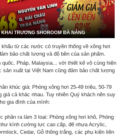
KHAI TRƯƠNG SHOROOM ĐÀ NẴNG
khẩu từ các nước có truyền thống về xông hơi
ảm bảo chất lượng và độ bền của sản phẩm.
uốc, Pháp, Malaysia... với thiết kế vô cùng hiện
ợc sản xuất tại Việt Nam cũng đảm bảo chất lượng
hân khúc giá: Phòng xông hơi 25-49 triệu, 50-79
ng giá cả khác nhau. Tuy nhiên Quý khách nên suy
o gia đình của mình:
 phân ra làm 3 loại: Phòng xông hơi khô, Phòng
như kính cường lực cao cấp, đế nhựa Acrylic,
ermlock, Cedar, Gỗ thông trắng, các phụ kiện liên