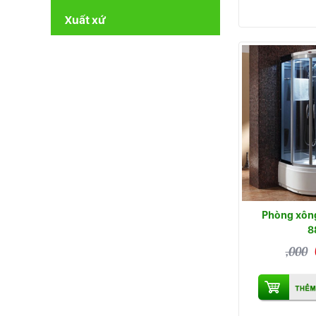
Xuất xứ
Phòng xông 
8
,000