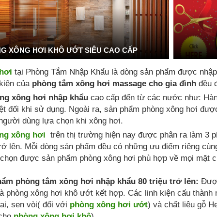
G XÔNG HƠI KHÔ ƯỚT SIÊU CAO CẤP
hơi
tại Phòng Tắm Nhập Khẩu là dòng sản phẩm được nhập 
 kiện của
phòng tắm xông hơi massage cho gia đình
đều đ
ng xông hơi nhập khẩu
cao cấp đến từ các nước như: Hàn q
yệt đối khi sử dụng. Ngoài ra, sản phẩm phòng xông hơi đư
gười dùng lựa chọn khi xông hơi.
ng xông hơi
trên thị trường hiện nay được phân ra làm 3 p
u trở lên. Mỗi dòng sản phẩm đều có những ưu điểm riêng cù
 chọn được sản phẩm phòng xông hơi phù hợp về mọi mặt ch
ẩm phòng tắm xông hơi nhập khẩu 80 triệu trở lên:
Được
à phòng xông hơi khô ướt kết hợp. Các linh kiện cấu thành 
ai, sen vòi( đối với
phòng xông hơi ướt
) và chất liệu gỗ H
 cho
phòng xông hơi khô
)...