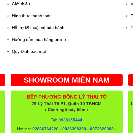
Giới thiệu
V
Hình thức thanh toán
T
Hỗ trợ kỹ thuật và bảo hành
T
Hướng dẫn mua hàng online
Quy Định bảo mật
SHOWROOM MIỀN NAM
BẾP PHƯƠNG ĐÔNG LÝ THÁI TỔ
79 Lý Thái Tổ P1, Quận 10 TP.HCM
1
( Cách ngã bảy 50m )
Tel:
0938155444
Hotline:
02866764220
-
0936398390
-
0972820388
-