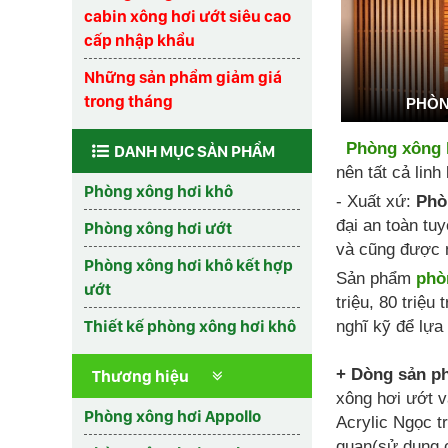
cabin xông hơi ướt siêu cao
cấp nhập khẩu
Những sản phẩm giảm giá
trong tháng
PHÒN
Phòng xông 
DANH MỤC SẢN PHẨM
nên tất cả linh
Phòng xông hơi khô
- Xuất xứ:
Phò
đại an toàn tu
Phòng xông hơi ướt
và cũng được n
Phòng xông hơi khô kết hợp
Sản phẩm
phò
ướt
triệu, 80 triệ
Thiết kế phòng xông hơi khô
nghĩ kỹ để lựa
+ Dòng sản ph
Thương hiệu
xông hơi ướt v
Phòng xông hơi Appollo
Acrylic Ngọc tr
quan(sử dụng