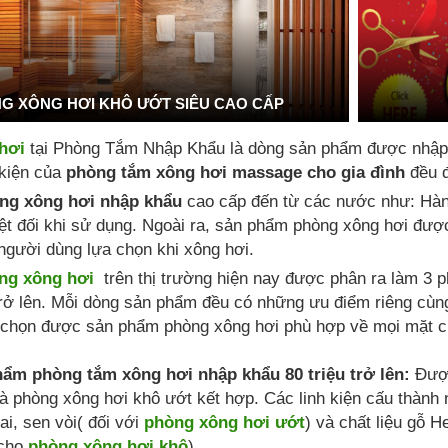
G XÔNG HƠI KHÔ ƯỚT SIÊU CAO CẤP
hơi
tại Phòng Tắm Nhập Khẩu là dòng sản phẩm được nhập 
 kiện của
phòng tắm xông hơi massage cho gia đình
đều đ
ng xông hơi nhập khẩu
cao cấp đến từ các nước như: Hàn q
yệt đối khi sử dụng. Ngoài ra, sản phẩm phòng xông hơi đư
gười dùng lựa chọn khi xông hơi.
ng xông hơi
trên thị trường hiện nay được phân ra làm 3 p
u trở lên. Mỗi dòng sản phẩm đều có những ưu điểm riêng cù
 chọn được sản phẩm phòng xông hơi phù hợp về mọi mặt ch
ẩm phòng tắm xông hơi nhập khẩu 80 triệu trở lên:
Được
à phòng xông hơi khô ướt kết hợp. Các linh kiện cấu thành 
ai, sen vòi( đối với
phòng xông hơi ướt
) và chất liệu gỗ H
 cho
phòng xông hơi khô
)...