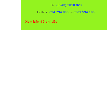
Tel:
(0243) 2010 823
Hotline:
094 734 8008
-
0961 534 186
Xem bản đồ chi tiết