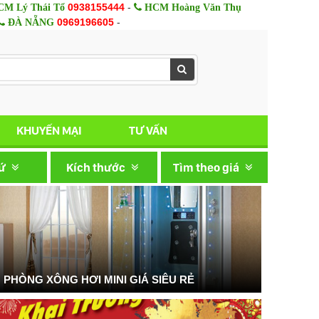
0938155444
-
M Lý Thái Tổ
HCM Hoàng Văn Thụ
0969196605
-
ĐÀ NẴNG
KHUYẾN MẠI
TƯ VẤN
xứ
Kích thước
Tìm theo giá
PHÒNG XÔNG HƠI MINI GIÁ SIÊU RẺ