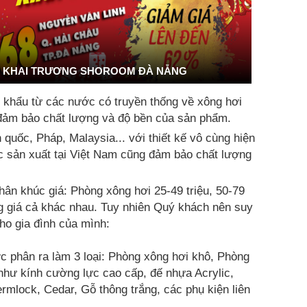
KHAI TRƯƠNG SHOROOM ĐÀ NẴNG
khẩu từ các nước có truyền thống về xông hơi
ảm bảo chất lượng và độ bền của sản phẩm.
uốc, Pháp, Malaysia... với thiết kế vô cùng hiện
ợc sản xuất tại Việt Nam cũng đảm bảo chất lượng
hân khúc giá: Phòng xông hơi 25-49 triệu, 50-79
ng giá cả khác nhau. Tuy nhiên Quý khách nên suy
o gia đình của mình:
 phân ra làm 3 loại: Phòng xông hơi khô, Phòng
như kính cường lực cao cấp, đế nhựa Acrylic,
ermlock, Cedar, Gỗ thông trắng, các phụ kiện liên