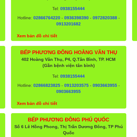
Tel:
0938155444
Hotline:
02866764220
-
0936398390
-
0972820388
-
0913201682
Xem bản đồ chi tiết
BẾP PHƯƠNG ĐÔNG HOÀNG VĂN THỤ
402 Hoàng Văn Thụ, P4, Q.Tân Bình, TP. HCM
(Gần bệnh viện tân bình)
Tel:
0938155444
Hotline:
02866823825
-
0913203575
-
0903663955
-
0903663955
Xem bản đồ chi tiết
BẾP PHƯƠNG ĐÔNG PHÚ QUỐC
Số 6 Lê Hồng Phong, Thị Trấn Dương Đông, TP Phú
Quốc