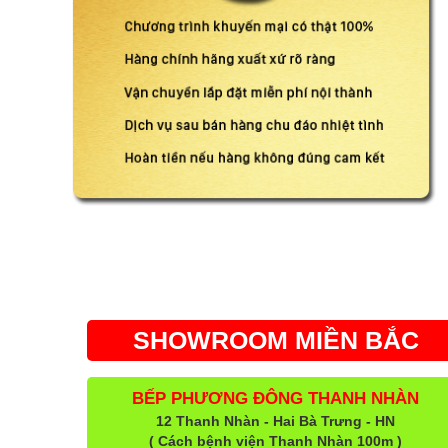
SHOWROOM MIỀN BẮC
BẾP PHƯƠNG ĐÔNG THANH NHÀN
12 Thanh Nhàn - Hai Bà Trưng - HN
( Cách bệnh viện Thanh Nhàn 100m )