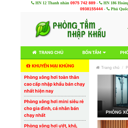
0975 742 889
-
HN 12 Thanh nhàn
HN 186 Hoàng
0938155444
-
Phú Quố
TRANG CHỦ
BỒN TẮM
PHÒ
KHUYẾN MẠI KHỦNG
Trang chủ
P
Phòng xông hơi toàn thân
cao cấp nhập khẩu bán chạy
nhất hiện nay
Phòng xông hơi mini siêu rẻ
cho gia đình, cá nhân bán
PHÒNG XÔ
chạy nhất
Phòng xông hơi ướt, khô,