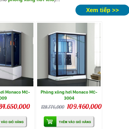
Xem tiếp >>
hơi Monaco MC-
Phòng xông hơi Monaco MC-
009
3004
84.650,000
109.460,000
128.776,000