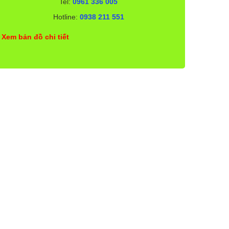
Tel:
0961 336 005
Hotline:
0938 211 551
Xem bản đồ chi tiết