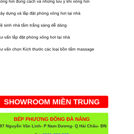
ông hơi đúng cách và những lưu ý khi xông hơi
ây dựng và lắp đặt phòng xông hơi tại nhà
ệ sinh nhà tắm trắng sáng dễ dàng
ư vấn lắp đặt phòng xông hơi tại nhà
ư vấn chọn Kích thước các loại bồn tắm massage
SHOWROOM MIỀN TRUNG
BẾP PHƯƠNG ĐÔNG ĐÀ NẴNG
97 Nguyễn Văn Linh- P Nam Dương- Q Hải Châu- ĐN