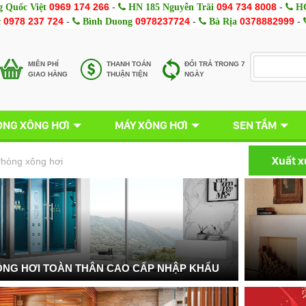
0969 174 266
-
094 734 8008
-
 Quốc Việt
HN 185 Nguyễn Trãi
HC
0978 237 724
-
0978237724
-
0378882999
-
c
Bình Duong
Bà Rịa
MIÊN PHÍ
THANH TOÁN
ĐỔI TRẢ TRONG 7
GIAO HÀNG
THUẬN TIỆN
NGÀY
NG XÔNG HƠI
MÁY XÔNG HƠI
SEN TẮM
Xuất 
hòng xông hơi
NG HƠI TOÀN THÂN CAO CẤP NHẬP KHẨU