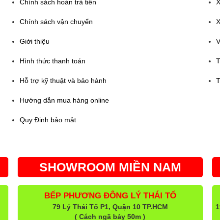
Chính sách hoàn trả tiền
X
Chính sách vận chuyển
X
Giới thiệu
V
Hình thức thanh toán
T
Hỗ trợ kỹ thuật và bảo hành
T
Hướng dẫn mua hàng online
Quy Định bảo mật
SHOWROOM MIỀN NAM
BẾP PHƯƠNG ĐÔNG LÝ THÁI TỔ
79 Lý Thái Tổ P1, Quận 10 TP.HCM
1
( Cách ngã bảy 50m )