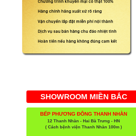
SHOWROOM MIỀN BẮC
BẾP PHƯƠNG ĐÔNG THANH NHÀN
12 Thanh Nhàn - Hai Bà Trưng - HN
( Cách bệnh viện Thanh Nhàn 100m )