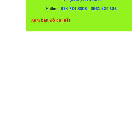
Hotline:
094 734 8008
-
0961 534 186
Xem bản đồ chi tiết