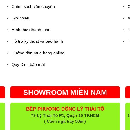
Chính sách vận chuyển
X
Giới thiệu
V
Hình thức thanh toán
T
Hỗ trợ kỹ thuật và bảo hành
T
Hướng dẫn mua hàng online
Quy Định bảo mật
SHOWROOM MIỀN NAM
BẾP PHƯƠNG ĐÔNG LÝ THÁI TỔ
79 Lý Thái Tổ P1, Quận 10 TP.HCM
1
( Cách ngã bảy 50m )