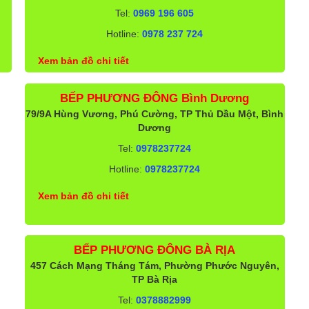
Tel:
0969 196 605
Hotline:
0978 237 724
Xem bản đồ chi tiết
BẾP PHƯƠNG ĐÔNG Bình Dương
79/9A Hùng Vương, Phú Cường, TP Thủ Dầu Một, Bình
Dương
Tel:
0978237724
Hotline:
0978237724
Xem bản đồ chi tiết
BẾP PHƯƠNG ĐÔNG BÀ RỊA
457 Cách Mạng Tháng Tám, Phường Phước Nguyên,
TP Bà Rịa
Tel:
0378882999