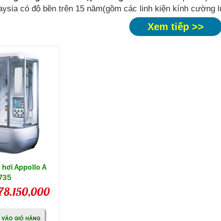
ysia có độ bền trên 15 năm(gồm các linh kiện kính cường l
Xem tiếp >>
hơi Appollo A
735
78.150,000