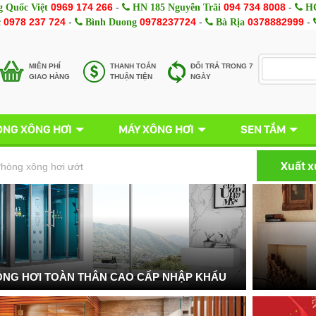
0969 174 266
-
094 734 8008
-
 Quốc Việt
HN 185 Nguyễn Trãi
HC
0978 237 724
-
0978237724
-
0378882999
-
c
Bình Duong
Bà Rịa
MIÊN PHÍ
THANH TOÁN
ĐỔI TRẢ TRONG 7
GIAO HÀNG
THUẬN TIỆN
NGÀY
NG XÔNG HƠI
MÁY XÔNG HƠI
SEN TẮM
Xuất 
hòng xông hơi ướt
NG HƠI TOÀN THÂN CAO CẤP NHẬP KHẨU