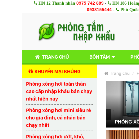
0975 742 889
-
HN 12 Thanh nhàn
HN 186 Hoàng
0938155444
-
Phú Quố
TRANG CHỦ
BỒN TẮM
PHÒ
KHUYẾN MẠI KHỦNG
Trang chủ
P
Phòng xông hơi toàn thân
cao cấp nhập khẩu bán chạy
nhất hiện nay
Phòng xông hơi mini siêu rẻ
cho gia đình, cá nhân bán
PHÒNG XÔ
chạy nhất
Phòng xông hơi ướt, khô,