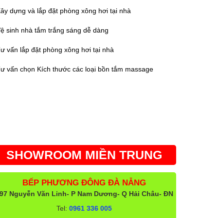
ây dựng và lắp đặt phòng xông hơi tại nhà
ệ sinh nhà tắm trắng sáng dễ dàng
ư vấn lắp đặt phòng xông hơi tại nhà
ư vấn chọn Kích thước các loại bồn tắm massage
SHOWROOM MIỀN TRUNG
BẾP PHƯƠNG ĐÔNG ĐÀ NẴNG
97 Nguyễn Văn Linh- P Nam Dương- Q Hải Châu- ĐN
Tel:
0961 336 005