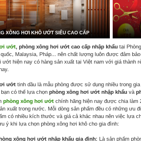
G XÔNG HƠI KHÔ ƯỚT SIÊU CAO CẤP
ơi ướt
, phòng xông hơi ướt cao cấp nhập khẩu
tại Phòn
uốc, Malaysia, Pháp... nên chất lượng luôn được đảm bảo là
 ướt hiện nay có hàng sản xuất tại Việt nam với giá thành 
nay.
ơi ướt
tinh dầu là mẫu phòng được sử dụng nhiều trong gia
 bạn có thể lựa chọn
phòng xông hơi ướt nhập khẩu
và
p
ẩm
phòng xông hơi ướt
chính hãng hiện nay được chia làm 
ản xuất trong nước. Mỗi dòng sản phẩm đều có những ưu đi
ẩm có nhiều kích thước và giá cả khác nhau nên việc lựa 
ưu ý khi lựa chọn phòng xông hơi khô cho gia đình:
òng xông hơi ướt nhập khẩu gia đình:
Là sản phẩm phòn