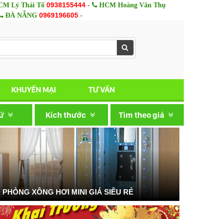
0938155444
-
M Lý Thái Tổ
HCM Hoàng Văn Thụ
0969196605
-
ĐÀ NẴNG
KHUYẾN MẠI
TƯ VẤN
xứ
Kích thước
Tìm theo giá
PHÒNG XÔNG HƠI MINI GIÁ SIÊU RẺ