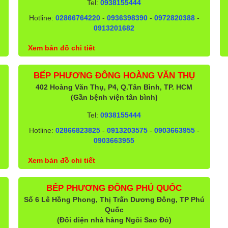
Tel:
0938155444
Hotline:
02866764220
-
0936398390
-
0972820388
-
0913201682
Xem bản đồ chi tiết
BẾP PHƯƠNG ĐÔNG HOÀNG VĂN THỤ
402 Hoàng Văn Thụ, P4, Q.Tân Bình, TP. HCM
(Gần bệnh viện tân bình)
Tel:
0938155444
Hotline:
02866823825
-
0913203575
-
0903663955
-
0903663955
Xem bản đồ chi tiết
BẾP PHƯƠNG ĐÔNG PHÚ QUỐC
Số 6 Lê Hồng Phong, Thị Trấn Dương Đông, TP Phú
Quốc
(Đối diện nhà hàng Ngôi Sao Đỏ)