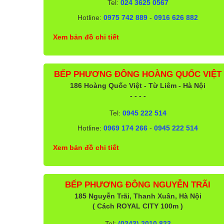
Tel:
024 3625 0567
Hotline:
0975 742 889
-
0916 626 882
Xem bản đồ chi tiết
BẾP PHƯƠNG ĐÔNG HOÀNG QUỐC VIỆT
186 Hoàng Quốc Việt - Từ Liêm - Hà Nội
- - - -
Tel:
0945 222 514
Hotline:
0969 174 266
-
0945 222 514
Xem bản đồ chi tiết
BẾP PHƯƠNG ĐÔNG NGUYỄN TRÃI
185 Nguyễn Trãi, Thanh Xuân, Hà Nội
( Cách ROYAL CITY 100m )
Tel:
(0243) 2010 823